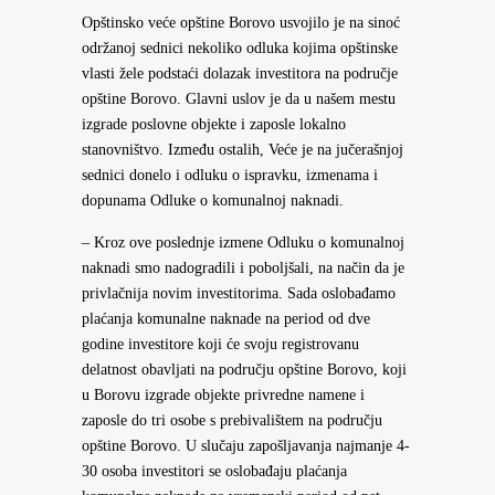
Opštinsko veće opštine Borovo usvojilo je na sinoć
održanoj sednici nekoliko odluka kojima opštinske
vlasti žele podstaći dolazak investitora na područje
opštine Borovo. Glavni uslov je da u našem mestu
izgrade poslovne objekte i zaposle lokalno
stanovništvo. Između ostalih, Veće je na jučerašnjoj
sednici donelo i odluku o ispravku, izmenama i
dopunama Odluke o komunalnoj naknadi.
– Kroz ove poslednje izmene Odluku o komunalnoj
naknadi smo nadogradili i poboljšali, na način da je
privlačnija novim investitorima. Sada oslobađamo
plaćanja komunalne naknade na period od dve
godine investitore koji će svoju registrovanu
delatnost obavljati na području opštine Borovo, koji
u Borovu izgrade objekte privredne namene i
zaposle do tri osobe s prebivalištem na području
opštine Borovo. U slučaju zapošljavanja najmanje 4-
30 osoba investitori se oslobađaju plaćanja