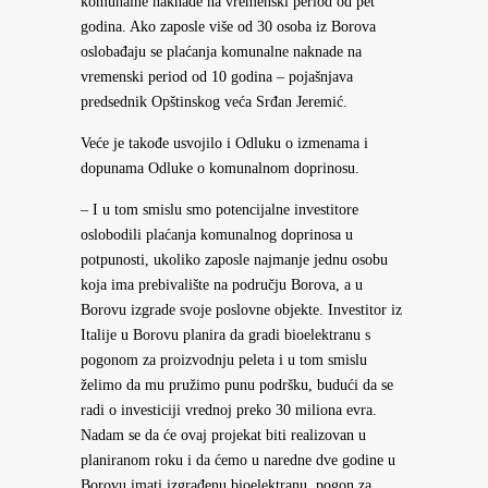
komunalne naknade na vremenski period od pet
godina. Ako zaposle više od 30 osoba iz Borova
oslobađaju se plaćanja komunalne naknade na
vremenski period od 10 godina – pojašnjava
predsednik Opštinskog veća Srđan Jeremić.
Veće je takođe usvojilo i Odluku o izmenama i
dopunama Odluke o komunalnom doprinosu.
– I u tom smislu smo potencijalne investitore
oslobodili plaćanja komunalnog doprinosa u
potpunosti, ukoliko zaposle najmanje jednu osobu
koja ima prebivalište na području Borova, a u
Borovu izgrade svoje poslovne objekte. Investitor iz
Italije u Borovu planira da gradi bioelektranu s
pogonom za proizvodnju peleta i u tom smislu
želimo da mu pružimo punu podršku, budući da se
radi o investiciji vrednoj preko 30 miliona evra.
Nadam se da će ovaj projekat biti realizovan u
planiranom roku i da ćemo u naredne dve godine u
Borovu imati izgrađenu bioelektranu, pogon za