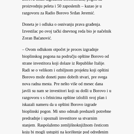
proizvodnju peleta i 50 zaposlenih – kazao je u
razgovoru za Radio Borovo Srđan Jeremić.
Doneta je i odluka o osnivanju prava građenja.
Izvestilac po ovoj tački dnevnog reda bio je načelnik
Zoran Baćanović.
– Ovom odlukom otpočet je proces izgradnje
bioplinskog pogona na području opštine Borovo od
strane investitora koji dolaze iz Republike Italije.
Radi se o velikom i ozbiljnom projektu koji opštini
Borovo može doneti puno dobrih stvari, pre svega
nova radna mesta. Pre nešto više od mesec dana
javili su nam se investitori koji su došli u Borovo i u
razgovoru s s čelnicima opštine izložili svoj plan i
iskazali nameru da u opštini Borovo izgrade
bioplinski pogon. Mi smo odmah preduzeli potrebne
predradnje i upoznali investitore sa stvarnim
stanjem. Raspolažemo zemljišnoknjižnom česticom
koju bi mogli ustupiti na korištenje pod određenim