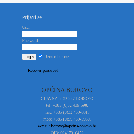
Prijavi se
User
Password
Remember me
Recover password
OPĆINA BOROVO
GLAVNA 3, 32 227 BOROVO
tel: +385 (0)32 439-598,
fax: +385 (0)32 439-601,
mob: +385 (0)99 439-5980,
e-mail: borovo@opcina-borovo.hr
OIB: 02417916452