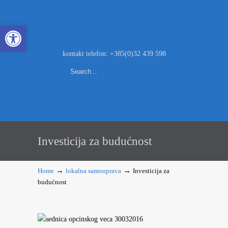
Open toolbar
kontakt telefon: +385(0)32 439 598
Investicija za budućnost
→
→
Home
lokalna samouprava
Investicija za
budućnost