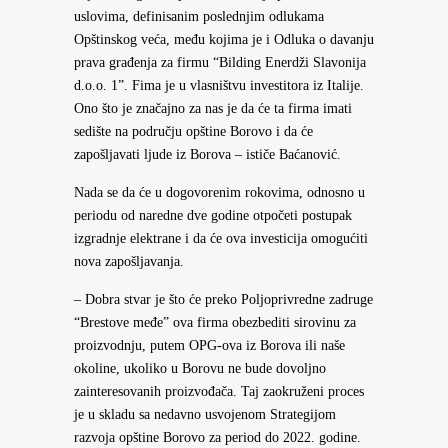
uslovima, definisanim poslednjim odlukama
Opštinskog veća, među kojima je i Odluka o davanju
prava građenja za firmu “Bilding Enerdži Slavonija
d.o.o. 1”. Fima je u vlasništvu investitora iz Italije.
Ono što je značajno za nas je da će ta firma imati
sedište na području opštine Borovo i da će
zapošljavati ljude iz Borova – ističe Baćanović.
Nada se da će u dogovorenim rokovima, odnosno u
periodu od naredne dve godine otpočeti postupak
izgradnje elektrane i da će ova investicija omogućiti
nova zapošljavanja.
– Dobra stvar je što će preko Poljoprivredne zadruge
“Brestove međe” ova firma obezbediti sirovinu za
proizvodnju, putem OPG-ova iz Borova ili naše
okoline, ukoliko u Borovu ne bude dovoljno
zainteresovanih proizvođača. Taj zaokruženi proces
je u skladu sa nedavno usvojenom Strategijom
razvoja opštine Borovo za period do 2022. godine.