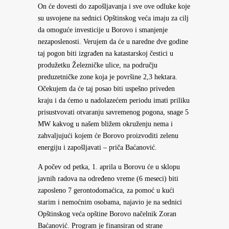
On će dovesti do zapošljavanja i sve ove odluke koje
su usvojene na sednici Opštinskog veća imaju za cilj
da omoguće investicije u Borovo i smanjenje
nezaposlenosti. Verujem da će u naredne dve godine
taj pogon biti izgrađen na katastarskoj čestici u
produžetku Železničke ulice, na području
preduzetničke zone koja je površine 2,3 hektara.
Očekujem da će taj posao biti uspešno priveden
kraju i da ćemo u nadolazećem periodu imati priliku
prisustvovati otvaranju savremenog pogona, snage 5
MW kakvog u našem bližem okruženju nema i
zahvaljujući kojem će Borovo proizvoditi zelenu
energiju i zapošljavati – priča Baćanović.
A počev od petka, 1. aprila u Borovu će u sklopu
javnih radova na određeno vreme (6 meseci) biti
zaposleno 7 gerontodomaćica, za pomoć u kući
starim i nemoćnim osobama, najavio je na sednici
Opštinskog veća opštine Borovo načelnik Zoran
Baćanović. Program je finansiran od strane