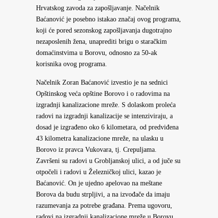
Hrvatskog zavoda za zapošljavanje. Načelnik
Baćanović je posebno istakao značaj ovog programa,
koji će pored sezonskog zapošljavanja dugotrajno
nezaposlenih žena, unaprediti brigu o staračkim
domaćinstvima u Borovu, odnosno za 50-ak
korisnika ovog programa.
Načelnik Zoran Baćanović izvestio je na sednici
Opštinskog veća opštine Borovo i o radovima na
izgradnji kanalizacione mreže. S dolaskom proleća
radovi na izgradnji kanalizacije se intenziviraju, a
dosad je izgrađeno oko 6 kilometara, od predviđena
43 kilometra kanalizacione mreže, na ulasku u
Borovo iz pravca Vukovara, tj. Crepuljama.
Završeni su radovi u Grobljanskoj ulici, a od juče su
otpočeli i radovi u Železničkoj ulici, kazao je
Baćanović. On je ujedno apelovao na meštane
Borova da budu strpljivi, a na izvođače da imaju
razumevanja za potrebe građana. Prema ugovoru,
radovi na izgradnji kanalizacione mreže u Borovu