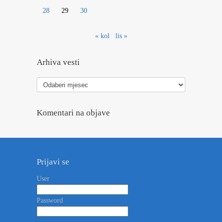
28
29
30
« kol
lis »
Arhiva vesti
Arhiva
vesti
Komentari na objave
Prijavi se
User
Password