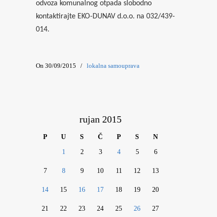
odvoza komunalnog otpada slobodno
kontaktirajte EKO-DUNAV d.o.o. na 032/439-
014.
On 30/09/2015
/
lokalna samouprava
rujan 2015
P
U
S
Č
P
S
N
1
2
3
4
5
6
7
8
9
10
11
12
13
14
15
16
17
18
19
20
21
22
23
24
25
26
27