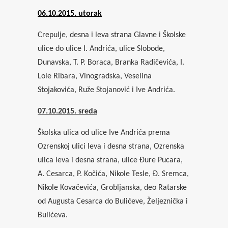
06.10.2015. utorak
Crepulje, desna i leva strana Glavne i Školske
ulice do ulice I. Andrića, ulice Slobode,
Dunavska, T. P. Boraca, Branka Radičevića, I.
Lole Ribara, Vinogradska, Veselina
Stojakovića, Ruže Stojanović i Ive Andrića.
07.10.2015. sreda
Školska ulica od ulice Ive Andrića prema
Ozrenskoj ulici leva i desna strana, Ozrenska
ulica leva i desna strana, ulice Đure Pucara,
A. Cesarca, P. Kočića, Nikole Tesle, Đ. Sremca,
Nikole Kovačevića, Grobljanska, deo Ratarske
od Augusta Cesarca do Bulićeve, Željeznička i
Bulićeva.