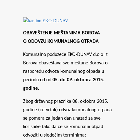
OBAVEŠTENJE MEŠTANIMA BOROVA
O
ODOVZU KOMUNALNOG OTPADA
Komunalno poduzeće EKO-DUNAV d.o.o iz
Borova obaveštava sve meštane Borova o
rasporedu odvoza komunalnog otpada u
periodu od od
05. do 09. oktobra 2015.
godine.
Zbog državnog praznika 08. oktobra 2015.
godine (četvrtak) odvoz komunalnog otpada
se pomera za jedan dan unazad za sve
korisnike tako da će se komunalni otpad
odvoziti u sledećim terminima: