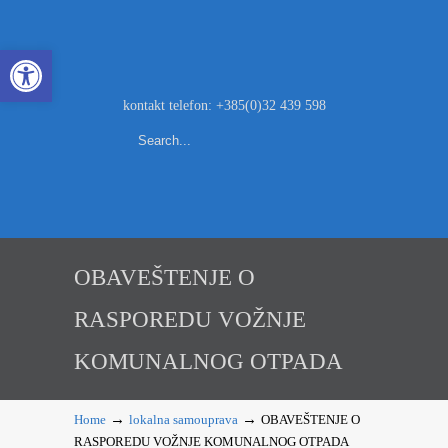
Open toolbar
kontakt telefon: +385(0)32 439 598
OBAVEŠTENJE O
RASPOREDU VOŽNJE
KOMUNALNOG OTPADA
→
→
Home
lokalna samouprava
OBAVEŠTENJE O
RASPOREDU VOŽNJE KOMUNALNOG OTPADA