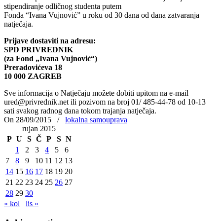
stipendiranje odličnog studenta putem
Fonda “Ivana Vujnović” u roku od 30 dana od dana zatvaranja
natječaja.
Prijave dostaviti na adresu:
SPD PRIVREDNIK
(za Fond „Ivana Vujnović“)
Preradovićeva 18
10 000 ZAGREB
Sve informacija o Natječaju možete dobiti upitom na e-mail
ured@privrednik.net ili pozivom na broj 01/ 485-44-78 od 10-13
sati svakog radnog dana tokom trajanja natječaja.
On 28/09/2015
/
lokalna samouprava
rujan 2015
P
U
S
Č
P
S
N
1
2
3
4
5
6
7
8
9
10
11
12
13
14
15
16
17
18
19
20
21
22
23
24
25
26
27
28
29
30
« kol
lis »