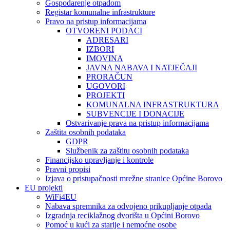
Gospodarenje otpadom
Registar komunalne infrastrukture
Pravo na pristup informacijama
OTVORENI PODACI
ADRESARI
IZBORI
IMOVINA
JAVNA NABAVA I NATJEČAJI
PRORAČUN
UGOVORI
PROJEKTI
KOMUNALNA INFRASTRUKTURA
SUBVENCIJE I DONACIJE
Ostvarivanje prava na pristup informacijama
Zaštita osobnih podataka
GDPR
Službenik za zaštitu osobnih podataka
Financijsko upravljanje i kontrole
Pravni propisi
Izjava o pristupačnosti mrežne stranice Općine Borovo
EU projekti
WiFi4EU
Nabava spremnika za odvojeno prikupljanje otpada
Izgradnja reciklažnog dvorišta u Općini Borovo
Pomoć u kući za starije i nemoćne osobe