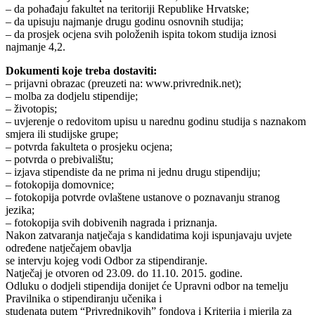
– da pohađaju fakultet na teritoriji Republike Hrvatske;
– da upisuju najmanje drugu godinu osnovnih studija;
– da prosjek ocjena svih položenih ispita tokom studija iznosi
najmanje 4,2.
Dokumenti koje treba dostaviti:
– prijavni obrazac (preuzeti na: www.privrednik.net);
– molba za dodjelu stipendije;
– životopis;
– uvjerenje o redovitom upisu u narednu godinu studija s naznakom
smjera ili studijske grupe;
– potvrda fakulteta o prosjeku ocjena;
– potvrda o prebivalištu;
– izjava stipendiste da ne prima ni jednu drugu stipendiju;
– fotokopija domovnice;
– fotokopija potvrde ovlaštene ustanove o poznavanju stranog
jezika;
– fotokopija svih dobivenih nagrada i priznanja.
Nakon zatvaranja natječaja s kandidatima koji ispunjavaju uvjete
određene natječajem obavlja
se intervju kojeg vodi Odbor za stipendiranje.
Natječaj je otvoren od 23.09. do 11.10. 2015. godine.
Odluku o dodjeli stipendija donijet će Upravni odbor na temelju
Pravilnika o stipendiranju učenika i
studenata putem “Privrednikovih” fondova i Kriterija i mjerila za