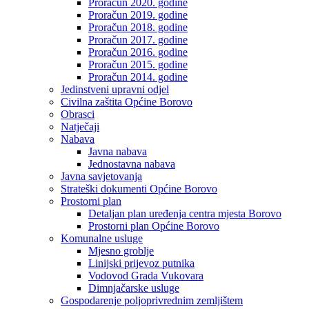
Proračun 2020. godine
Proračun 2019. godine
Proračun 2018. godine
Proračun 2017. godine
Proračun 2016. godine
Proračun 2015. godine
Proračun 2014. godine
Jedinstveni upravni odjel
Civilna zaštita Općine Borovo
Obrasci
Natječaji
Nabava
Javna nabava
Jednostavna nabava
Javna savjetovanja
Strateški dokumenti Općine Borovo
Prostorni plan
Detaljan plan uređenja centra mjesta Borovo
Prostorni plan Općine Borovo
Komunalne usluge
Mjesno groblje
Linijski prijevoz putnika
Vodovod Grada Vukovara
Dimnjačarske usluge
Gospodarenje poljoprivrednim zemljištem