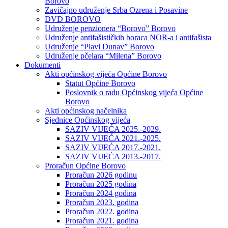
Borovo
Zavičajno udruženje Srba Ozrena i Posavine
DVD BOROVO
Udruženje penzionera “Borovo” Borovo
Udruženje antifašističkih boraca NOR-a i antifašista
Udruženje “Plavi Dunav” Borovo
Udruženje pčelara “Milena” Borovo
Dokumenti
Akti općinskog vijeća Općine Borovo
Statut Općine Borovo
Poslovnik o radu Općinskog vijeća Općine
Borovo
Akti općinskog načelnika
Sjednice Općinskog vijeća
SAZIV VIJEĆA 2025.-2029.
SAZIV VIJEĆA 2021.-2025.
SAZIV VIJEĆA 2017.-2021.
SAZIV VIJEĆA 2013.-2017.
Proračun Općine Borovo
Proračun 2026 godinu
Proračun 2025 godina
Proračun 2024 godina
Proračun 2023. godina
Proračun 2022. godina
Proračun 2021. godina