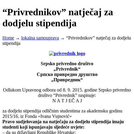
“Privrednikov” natječaj za
dodjelu stipendija
Home
→
lokalna samouprava
→
“Privrednikov” natječaj za dodjelu
stipendija
Srpsko privredno društvo
„Privrednik“
Српско привредно друштво
„Привредник“
Odlukom Upravnog odbora od 8. 9. 2015. godine Srpsko privredno
društvo “Privrednik” raspisuje:
N A T J EČ A J
za dodjelu stipendija odličnim studentima za akademsku godinu
2015/16. iz Fonda «Ivana Vujnović»
Pravo sudjelovanja na natječaju za dodjelu stipendija imaju
studenti koji ispunjavaju sljedeće uvjete:
– da su državljani Republike Hrvatske;