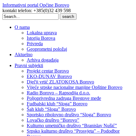
Informativni portal Općine Borovo
kontakt telefon: +385(0)32 439 598
Search
for:
O nama
Lokalna uprava
Istorija Borova
Privreda
Geoprometni položaj
Aktuelno
Arhiva događaja
Pravni subjekti
Projekt centar Borovo
EKO-DUNAV Borovo
Dječji vrtić ZLATOKOSA Borovo
Vijeće srpske nacionalne manjine Opštine Borovo
Radio Borovo – Rapsodija d.o.o.
Poljoprivredna zadruga Brestove međe
Fudbalski klub “Sloga” Borovo
Šah klub “Sloga” Borovo
Sportsko ribolovno društvo “Sloga” Borovo
Lovačko društvo “Borovo”
Kulturno umetničko društvo “Branislav Nušić”
Srpsko kulturno društvo “Prosvjeta” – Pododbor