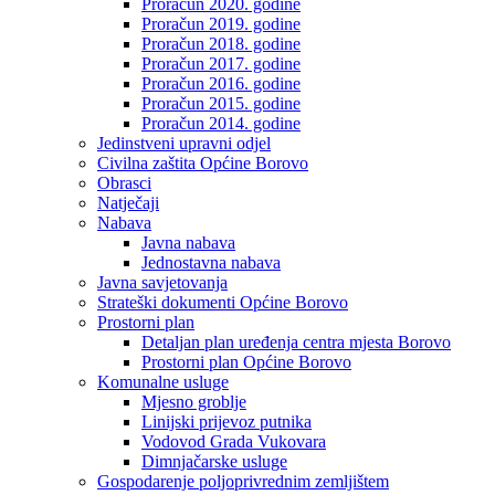
Proračun 2020. godine
Proračun 2019. godine
Proračun 2018. godine
Proračun 2017. godine
Proračun 2016. godine
Proračun 2015. godine
Proračun 2014. godine
Jedinstveni upravni odjel
Civilna zaštita Općine Borovo
Obrasci
Natječaji
Nabava
Javna nabava
Jednostavna nabava
Javna savjetovanja
Strateški dokumenti Općine Borovo
Prostorni plan
Detaljan plan uređenja centra mjesta Borovo
Prostorni plan Općine Borovo
Komunalne usluge
Mjesno groblje
Linijski prijevoz putnika
Vodovod Grada Vukovara
Dimnjačarske usluge
Gospodarenje poljoprivrednim zemljištem