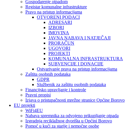
Gospodarenje otpadom
Registar komunalne infrastrukture
Pravo na pristup informacijama
OTVORENI PODACI
ADRESARI
IZBORI
IMOVINA
JAVNA NABAVA I NATJEČAJI
PRORAČUN
UGOVORI
PROJEKTI
KOMUNALNA INFRASTRUKTURA
SUBVENCIJE I DONACIJE
Ostvarivanje prava na pristup informacijama
Zaštita osobnih podataka
GDPR
Službenik za zaštitu osobnih podataka
Financijsko upravljanje i kontrole
Pravni propisi
Izjava o pristupačnosti mrežne stranice Općine Borovo
EU projekti
WiFi4EU
Nabava spremnika za odvojeno prikupljanje otpada
Izgradnja reciklažnog dvorišta u Općini Borovo
Pomoć u kući za starije i nemoćne osobe