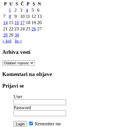
P
U
S
Č
P
S
N
1
2
3
4
5
6
7
8
9
10
11
12
13
14
15
16
17
18
19
20
21
22
23
24
25
26
27
28
29
30
« kol
lis »
Arhiva vesti
Arhiva
vesti
Komentari na objave
Prijavi se
User
Password
Remember me