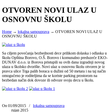
OTVOREN NOVI ULAZ U
OSNOVNU ŠKOLU
Home
→
lokalna samouprava
→
OTVOREN NOVI ULAZ U
OSNOVNU ŠKOLU
Sa ciljem povećanja bezbednosti dece prilikom dolaska i odlaska u
školu Opština Borovo, O.Š. Borovo i komunalno preduzeće EKO-
DUNAV d.o.o. iz Borova pristupili su ovih dana izgradnji novog
ulaza u školsko dvorište. Novi ulaz u osnovnu školu otvoren je iz
pravca ulice Trga palih boraca u dužini od 50 metara i na taj način
omogućeno je roditeljima da se koriste parking prostorom na
bezbedan način dok dovoze ili odvoze svoju decu u školu.
On 01/09/2015
/
lokalna samouprava
rujan 2015