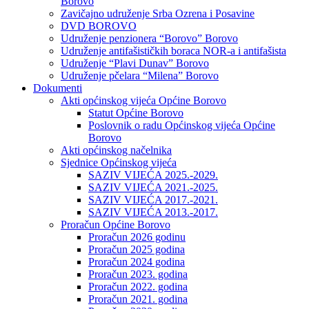
Borovo
Zavičajno udruženje Srba Ozrena i Posavine
DVD BOROVO
Udruženje penzionera “Borovo” Borovo
Udruženje antifašističkih boraca NOR-a i antifašista
Udruženje “Plavi Dunav” Borovo
Udruženje pčelara “Milena” Borovo
Dokumenti
Akti općinskog vijeća Općine Borovo
Statut Općine Borovo
Poslovnik o radu Općinskog vijeća Općine
Borovo
Akti općinskog načelnika
Sjednice Općinskog vijeća
SAZIV VIJEĆA 2025.-2029.
SAZIV VIJEĆA 2021.-2025.
SAZIV VIJEĆA 2017.-2021.
SAZIV VIJEĆA 2013.-2017.
Proračun Općine Borovo
Proračun 2026 godinu
Proračun 2025 godina
Proračun 2024 godina
Proračun 2023. godina
Proračun 2022. godina
Proračun 2021. godina