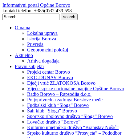
Informativni portal Općine Borovo
kontakt telefon: +385(0)32 439 598
Search
for:
O nama
Lokalna uprava
Istorija Borova
Privreda
Geoprometni položaj
Aktuelno
Arhiva događaja
Pravni subjekti
Projekt centar Borovo
EKO-DUNAV Borovo
Dječji vrtić ZLATOKOSA Borovo
Vijeće srpske nacionalne manjine Opštine Borovo
Radio Borovo – Rapsodija d.o.o.
Poljoprivredna zadruga Brestove međe
Fudbalski klub “Sloga” Borovo
Šah klub “Sloga” Borovo
Sportsko ribolovno društvo “Sloga” Borovo
Lovačko društvo “Borovo”
Kulturno umetničko društvo “Branislav Nušić”
Srpsko kulturno društvo “Prosvjeta” – Pododbor