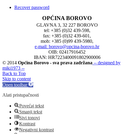
Recover password
OPĆINA BOROVO
GLAVNA 3, 32 227 BOROVO
tel: +385 (0)32 439-598,
fax: +385 (0)32 439-601,
mob: +385 (0)99 439-5980,
e-mail: borovo@opcina-borovo.hr
OIB: 02417916452
IBAN: HR7223400091802900006
© 2014
Općina Borovo - sva prava zadržana
-- designed by
miki1973 --
Back to Top
Skip to content
Open toolbar
Alati pristupačnosti
Povećaj tekst
Smanji tekst
Sivi tonovi
Kontrast
Negativni kontrast