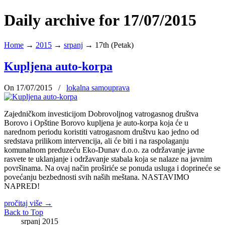
Daily archive for 17/07/2015
Home
→
2015
→
srpanj
→
17th (Petak)
Kupljena auto-korpa
On 17/07/2015
/
lokalna samouprava
Zajedničkom investicijom Dobrovoljnog vatrogasnog društva
Borovo i Opštine Borovo kupljena je auto-korpa koja će u
narednom periodu koristiti vatrogasnom društvu kao jedno od
sredstava prilikom intervencija, ali će biti i na raspolaganju
komunalnom preduzeću Eko-Dunav d.o.o. za održavanje javne
rasvete te uklanjanje i održavanje stabala koja se nalaze na javnim
površinama. Na ovaj način proširiće se ponuda usluga i doprineće se
povećanju bezbednosti svih naših meštana. NASTAVIMO
NAPRED!
pročitaj više
→
Back to Top
srpanj 2015