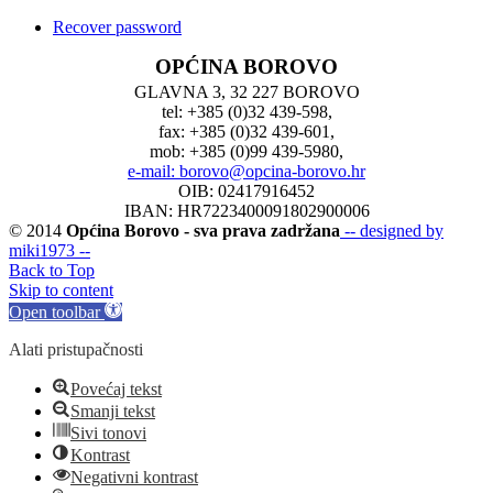
Recover password
OPĆINA BOROVO
GLAVNA 3, 32 227 BOROVO
tel: +385 (0)32 439-598,
fax: +385 (0)32 439-601,
mob: +385 (0)99 439-5980,
e-mail: borovo@opcina-borovo.hr
OIB: 02417916452
IBAN: HR7223400091802900006
© 2014
Općina Borovo - sva prava zadržana
-- designed by
miki1973 --
Back to Top
Skip to content
Open toolbar
Alati pristupačnosti
Povećaj tekst
Smanji tekst
Sivi tonovi
Kontrast
Negativni kontrast