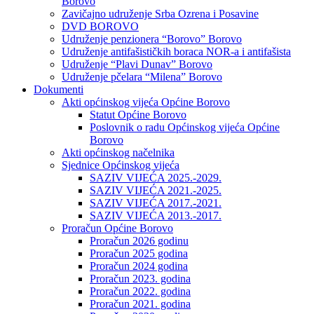
Borovo
Zavičajno udruženje Srba Ozrena i Posavine
DVD BOROVO
Udruženje penzionera “Borovo” Borovo
Udruženje antifašističkih boraca NOR-a i antifašista
Udruženje “Plavi Dunav” Borovo
Udruženje pčelara “Milena” Borovo
Dokumenti
Akti općinskog vijeća Općine Borovo
Statut Općine Borovo
Poslovnik o radu Općinskog vijeća Općine
Borovo
Akti općinskog načelnika
Sjednice Općinskog vijeća
SAZIV VIJEĆA 2025.-2029.
SAZIV VIJEĆA 2021.-2025.
SAZIV VIJEĆA 2017.-2021.
SAZIV VIJEĆA 2013.-2017.
Proračun Općine Borovo
Proračun 2026 godinu
Proračun 2025 godina
Proračun 2024 godina
Proračun 2023. godina
Proračun 2022. godina
Proračun 2021. godina