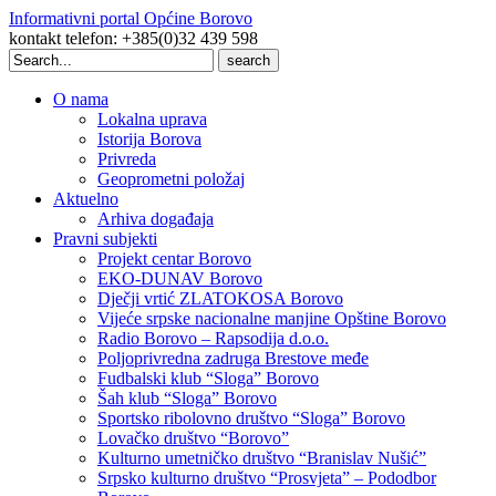
Informativni portal Općine Borovo
kontakt telefon: +385(0)32 439 598
Search
for:
O nama
Lokalna uprava
Istorija Borova
Privreda
Geoprometni položaj
Aktuelno
Arhiva događaja
Pravni subjekti
Projekt centar Borovo
EKO-DUNAV Borovo
Dječji vrtić ZLATOKOSA Borovo
Vijeće srpske nacionalne manjine Opštine Borovo
Radio Borovo – Rapsodija d.o.o.
Poljoprivredna zadruga Brestove međe
Fudbalski klub “Sloga” Borovo
Šah klub “Sloga” Borovo
Sportsko ribolovno društvo “Sloga” Borovo
Lovačko društvo “Borovo”
Kulturno umetničko društvo “Branislav Nušić”
Srpsko kulturno društvo “Prosvjeta” – Pododbor