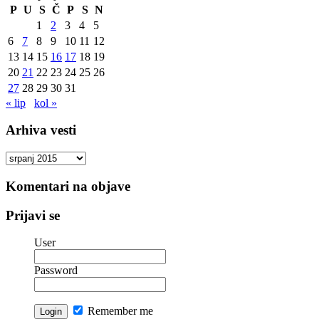
P
U
S
Č
P
S
N
1
2
3
4
5
6
7
8
9
10
11
12
13
14
15
16
17
18
19
20
21
22
23
24
25
26
27
28
29
30
31
« lip
kol »
Arhiva vesti
Arhiva
vesti
Komentari na objave
Prijavi se
User
Password
Remember me