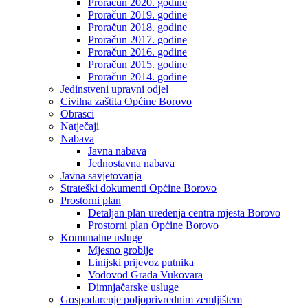
Proračun 2020. godine
Proračun 2019. godine
Proračun 2018. godine
Proračun 2017. godine
Proračun 2016. godine
Proračun 2015. godine
Proračun 2014. godine
Jedinstveni upravni odjel
Civilna zaštita Općine Borovo
Obrasci
Natječaji
Nabava
Javna nabava
Jednostavna nabava
Javna savjetovanja
Strateški dokumenti Općine Borovo
Prostorni plan
Detaljan plan uređenja centra mjesta Borovo
Prostorni plan Općine Borovo
Komunalne usluge
Mjesno groblje
Linijski prijevoz putnika
Vodovod Grada Vukovara
Dimnjačarske usluge
Gospodarenje poljoprivrednim zemljištem