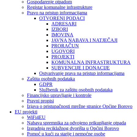
Gospodarenje otpadom
Registar komunalne infrastrukture
Pravo na pristup informacijama
OTVORENI PODACI
ADRESARI
IZBORI
IMOVINA
JAVNA NABAVA I NATJEČAJI
PRORAČUN
UGOVORI
PROJEKTI
KOMUNALNA INFRASTRUKTURA
SUBVENCIJE I DONACIJE
Ostvarivanje prava na pristup informacijama
Zaštita osobnih podataka
GDPR
Službenik za zaštitu osobnih podataka
Financijsko upravljanje i kontrole
Pravni propisi
Izjava o pristupačnosti mrežne stranice Općine Borovo
EU projekti
WiFi4EU
Nabava spremnika za odvojeno prikupljanje otpada
Izgradnja reciklažnog dvorišta u Općini Borovo
Pomoć u kući za starije i nemoćne osobe