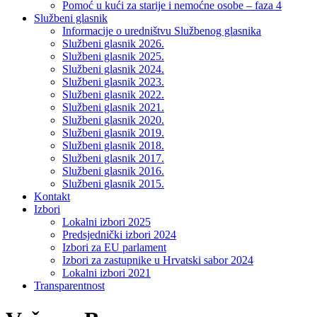
Pomoć u kući za starije i nemoćne osobe – faza 4
Službeni glasnik
Informacije o uredništvu Službenog glasnika
Službeni glasnik 2026.
Službeni glasnik 2025.
Službeni glasnik 2024.
Službeni glasnik 2023.
Službeni glasnik 2022.
Službeni glasnik 2021.
Službeni glasnik 2020.
Službeni glasnik 2019.
Službeni glasnik 2018.
Službeni glasnik 2017.
Službeni glasnik 2016.
Službeni glasnik 2015.
Kontakt
Izbori
Lokalni izbori 2025
Predsjednički izbori 2024
Izbori za EU parlament
Izbori za zastupnike u Hrvatski sabor 2024
Lokalni izbori 2021
Transparentnost