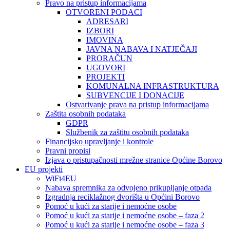
Pravo na pristup informacijama
OTVORENI PODACI
ADRESARI
IZBORI
IMOVINA
JAVNA NABAVA I NATJEČAJI
PRORAČUN
UGOVORI
PROJEKTI
KOMUNALNA INFRASTRUKTURA
SUBVENCIJE I DONACIJE
Ostvarivanje prava na pristup informacijama
Zaštita osobnih podataka
GDPR
Službenik za zaštitu osobnih podataka
Financijsko upravljanje i kontrole
Pravni propisi
Izjava o pristupačnosti mrežne stranice Općine Borovo
EU projekti
WiFi4EU
Nabava spremnika za odvojeno prikupljanje otpada
Izgradnja reciklažnog dvorišta u Općini Borovo
Pomoć u kući za starije i nemoćne osobe
Pomoć u kući za starije i nemoćne osobe – faza 2
Pomoć u kući za starije i nemoćne osobe – faza 3