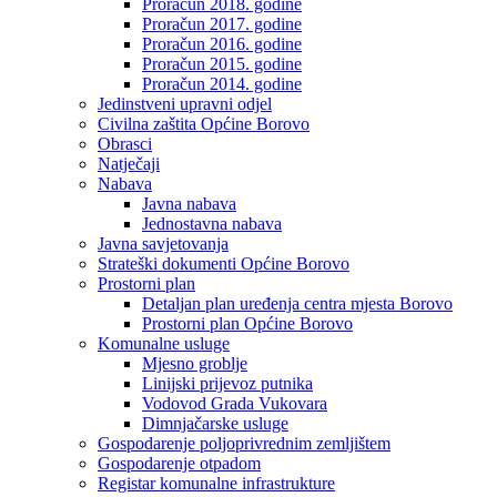
Proračun 2018. godine
Proračun 2017. godine
Proračun 2016. godine
Proračun 2015. godine
Proračun 2014. godine
Jedinstveni upravni odjel
Civilna zaštita Općine Borovo
Obrasci
Natječaji
Nabava
Javna nabava
Jednostavna nabava
Javna savjetovanja
Strateški dokumenti Općine Borovo
Prostorni plan
Detaljan plan uređenja centra mjesta Borovo
Prostorni plan Općine Borovo
Komunalne usluge
Mjesno groblje
Linijski prijevoz putnika
Vodovod Grada Vukovara
Dimnjačarske usluge
Gospodarenje poljoprivrednim zemljištem
Gospodarenje otpadom
Registar komunalne infrastrukture