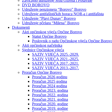
Zavičajno udruženje Srba Ozrena i Posavine
DVD BOROVO
Udruženje penzionera “Borovo” Borovo
Udruženje antifašističkih boraca NOR-a i antifašista
Udruženje “Plavi Dunav” Borovo
Udruženje pčelara “Milena” Borovo
Dokumenti
Akti općinskog vijeća Općine Borovo
Statut Općine Borovo
Poslovnik o radu Općinskog vijeća Općine Borov
Akti općinskog načelnika
Sjednice Općinskog vijeća
SAZIV VIJEĆA 2025.-2029.
SAZIV VIJEĆA 2021.-2025.
SAZIV VIJEĆA 2017.-2021.
SAZIV VIJEĆA 2013.-2017.
Proračun Općine Borovo
Proračun 2026 godinu
Proračun 2025 godina
Proračun 2024 godina
Proračun 2023. godina
Proračun 2022. godina
Proračun 2021. godina
Proračun 2020. godine
Proračun 2019. godine