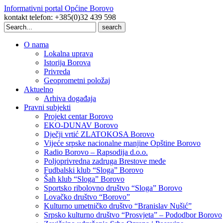
Informativni portal Općine Borovo
kontakt telefon: +385(0)32 439 598
Search
for:
O nama
Lokalna uprava
Istorija Borova
Privreda
Geoprometni položaj
Aktuelno
Arhiva događaja
Pravni subjekti
Projekt centar Borovo
EKO-DUNAV Borovo
Dječji vrtić ZLATOKOSA Borovo
Vijeće srpske nacionalne manjine Opštine Borovo
Radio Borovo – Rapsodija d.o.o.
Poljoprivredna zadruga Brestove međe
Fudbalski klub “Sloga” Borovo
Šah klub “Sloga” Borovo
Sportsko ribolovno društvo “Sloga” Borovo
Lovačko društvo “Borovo”
Kulturno umetničko društvo “Branislav Nušić”
Srpsko kulturno društvo “Prosvjeta” – Pododbor Borovo