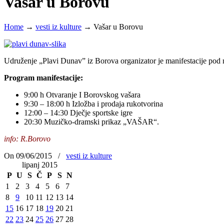
Vašar u Borovu
Home
→
vesti iz kulture
→
Vašar u Borovu
Udruženje „Plavi Dunav” iz Borova organizator je manifestacije pod
Program manifestacije:
9:00 h Otvaranje I Borovskog vašara
9:30 – 18:00 h Izložba i prodaja rukotvorina
12:00 – 14:30 Dječje sportske igre
20:30 Muzičko-dramski prikaz „VAŠAR“.
info: R.Borovo
On 09/06/2015
/
vesti iz kulture
lipanj 2015
P
U
S
Č
P
S
N
1
2
3
4
5
6
7
8
9
10
11
12
13
14
15
16
17
18
19
20
21
22
23
24
25
26
27
28