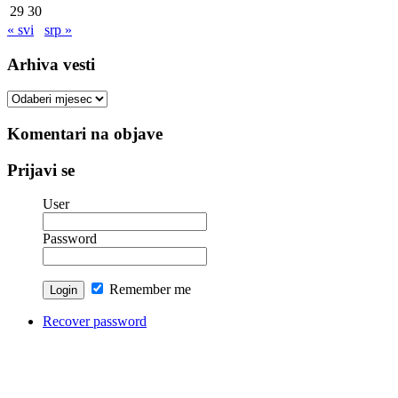
29
30
« svi
srp »
Arhiva vesti
Arhiva
vesti
Komentari na objave
Prijavi se
User
Password
Remember me
Recover password