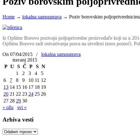
Poziv borovskim poljoprivredn
Home
→
lokalna samouprava
→
Poziv borovskim poljoprivrednicim
Iz Opštine Borovo pozivaju poljoprivredne proizvođače koji su u 2014. 
Opštinu Borovo radi ostvarivanja prava na utvrđeni iznos pomoći. P
On 07/04/2015
/
lokalna samouprava
travanj 2015
P
U
S
Č
P
S
N
1
2
3
4
5
6
7
8
9
10
11
12
13
14
15
16
17
18
19
20
21
22
23
24
25
26
27
28
29
30
« ožu
svi »
Arhiva vesti
Arhiva
vesti