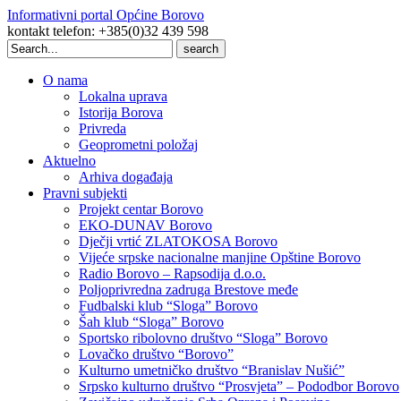
Informativni portal Općine Borovo
kontakt telefon: +385(0)32 439 598
Search
for:
O nama
Lokalna uprava
Istorija Borova
Privreda
Geoprometni položaj
Aktuelno
Arhiva događaja
Pravni subjekti
Projekt centar Borovo
EKO-DUNAV Borovo
Dječji vrtić ZLATOKOSA Borovo
Vijeće srpske nacionalne manjine Opštine Borovo
Radio Borovo – Rapsodija d.o.o.
Poljoprivredna zadruga Brestove međe
Fudbalski klub “Sloga” Borovo
Šah klub “Sloga” Borovo
Sportsko ribolovno društvo “Sloga” Borovo
Lovačko društvo “Borovo”
Kulturno umetničko društvo “Branislav Nušić”
Srpsko kulturno društvo “Prosvjeta” – Pododbor Borovo