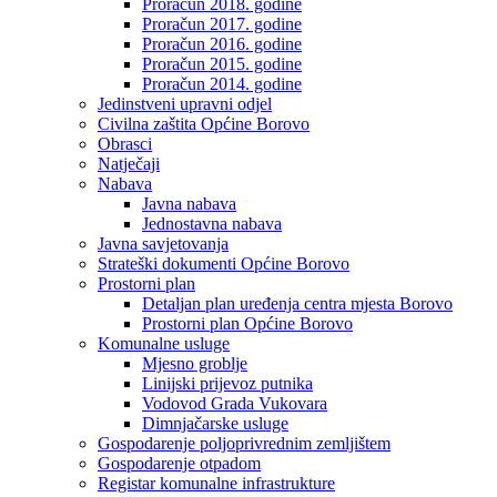
Proračun 2018. godine
Proračun 2017. godine
Proračun 2016. godine
Proračun 2015. godine
Proračun 2014. godine
Jedinstveni upravni odjel
Civilna zaštita Općine Borovo
Obrasci
Natječaji
Nabava
Javna nabava
Jednostavna nabava
Javna savjetovanja
Strateški dokumenti Općine Borovo
Prostorni plan
Detaljan plan uređenja centra mjesta Borovo
Prostorni plan Općine Borovo
Komunalne usluge
Mjesno groblje
Linijski prijevoz putnika
Vodovod Grada Vukovara
Dimnjačarske usluge
Gospodarenje poljoprivrednim zemljištem
Gospodarenje otpadom
Registar komunalne infrastrukture