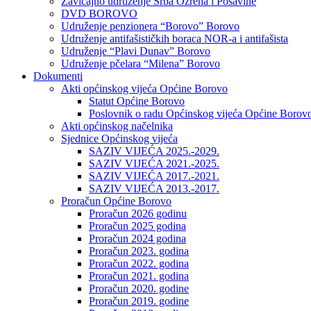
Zavičajno udruženje Srba Ozrena i Posavine
DVD BOROVO
Udruženje penzionera “Borovo” Borovo
Udruženje antifašističkih boraca NOR-a i antifašista
Udruženje “Plavi Dunav” Borovo
Udruženje pčelara “Milena” Borovo
Dokumenti
Akti općinskog vijeća Općine Borovo
Statut Općine Borovo
Poslovnik o radu Općinskog vijeća Općine Borov
Akti općinskog načelnika
Sjednice Općinskog vijeća
SAZIV VIJEĆA 2025.-2029.
SAZIV VIJEĆA 2021.-2025.
SAZIV VIJEĆA 2017.-2021.
SAZIV VIJEĆA 2013.-2017.
Proračun Općine Borovo
Proračun 2026 godinu
Proračun 2025 godina
Proračun 2024 godina
Proračun 2023. godina
Proračun 2022. godina
Proračun 2021. godina
Proračun 2020. godine
Proračun 2019. godine