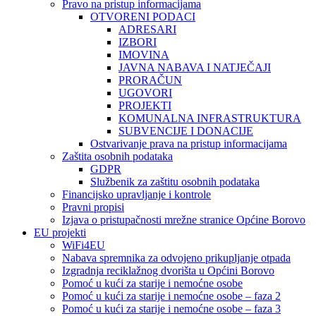
Pravo na pristup informacijama
OTVORENI PODACI
ADRESARI
IZBORI
IMOVINA
JAVNA NABAVA I NATJEČAJI
PRORAČUN
UGOVORI
PROJEKTI
KOMUNALNA INFRASTRUKTURA
SUBVENCIJE I DONACIJE
Ostvarivanje prava na pristup informacijama
Zaštita osobnih podataka
GDPR
Službenik za zaštitu osobnih podataka
Financijsko upravljanje i kontrole
Pravni propisi
Izjava o pristupačnosti mrežne stranice Općine Borovo
EU projekti
WiFi4EU
Nabava spremnika za odvojeno prikupljanje otpada
Izgradnja reciklažnog dvorišta u Općini Borovo
Pomoć u kući za starije i nemoćne osobe
Pomoć u kući za starije i nemoćne osobe – faza 2
Pomoć u kući za starije i nemoćne osobe – faza 3