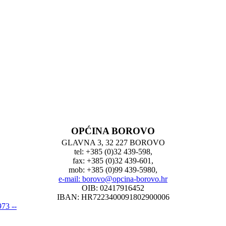
OPĆINA BOROVO
GLAVNA 3, 32 227 BOROVO
tel: +385 (0)32 439-598,
fax: +385 (0)32 439-601,
mob: +385 (0)99 439-5980,
e-mail: borovo@opcina-borovo.hr
OIB: 02417916452
IBAN: HR7223400091802900006
73 --