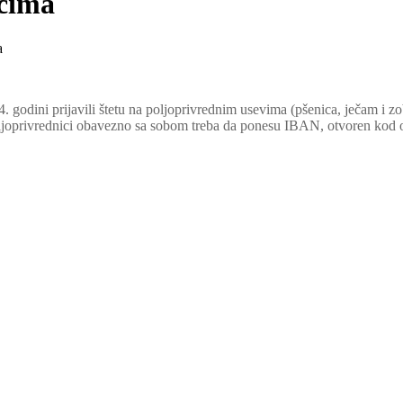
icima
a
godini prijavili štetu na poljoprivrednim usevima (pšenica, ječam i zob)
oljoprivrednici obavezno sa sobom treba da ponesu IBAN, otvoren kod 