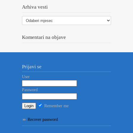
Arhiva vesti
Arhiva
vesti
Komentari na objave
Prijavi se
User
Password
Remember me
Recover password