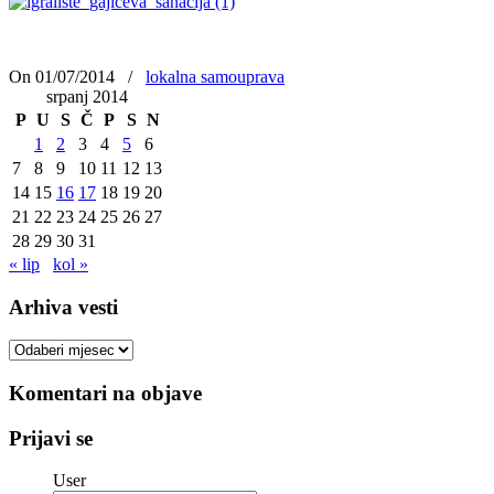
On 01/07/2014
/
lokalna samouprava
srpanj 2014
P
U
S
Č
P
S
N
1
2
3
4
5
6
7
8
9
10
11
12
13
14
15
16
17
18
19
20
21
22
23
24
25
26
27
28
29
30
31
« lip
kol »
Arhiva vesti
Arhiva
vesti
Komentari na objave
Prijavi se
User