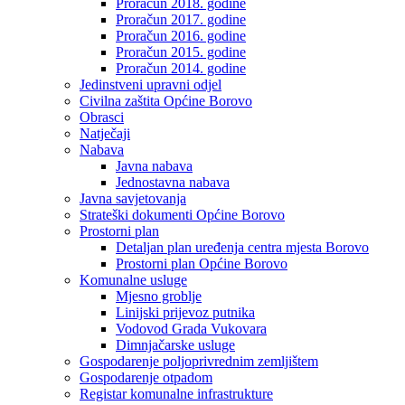
Proračun 2018. godine
Proračun 2017. godine
Proračun 2016. godine
Proračun 2015. godine
Proračun 2014. godine
Jedinstveni upravni odjel
Civilna zaštita Općine Borovo
Obrasci
Natječaji
Nabava
Javna nabava
Jednostavna nabava
Javna savjetovanja
Strateški dokumenti Općine Borovo
Prostorni plan
Detaljan plan uređenja centra mjesta Borovo
Prostorni plan Općine Borovo
Komunalne usluge
Mjesno groblje
Linijski prijevoz putnika
Vodovod Grada Vukovara
Dimnjačarske usluge
Gospodarenje poljoprivrednim zemljištem
Gospodarenje otpadom
Registar komunalne infrastrukture