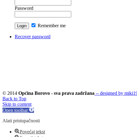
Password
Remember me
Recover password
© 2014
Općina Borovo - sva prava zadržana
-- designed by miki19
Back to Top
Skip to content
Open toolbar
Alati pristupačnosti
Povećaj tekst