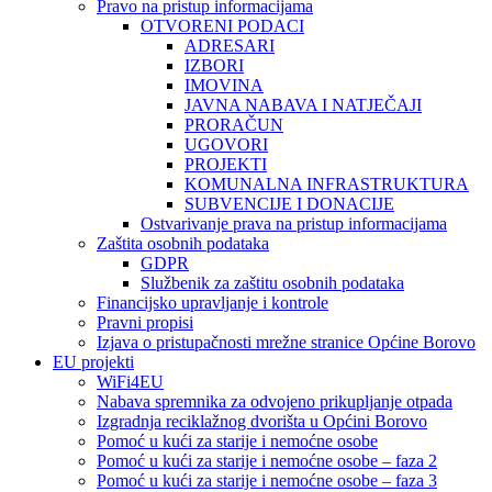
Pravo na pristup informacijama
OTVORENI PODACI
ADRESARI
IZBORI
IMOVINA
JAVNA NABAVA I NATJEČAJI
PRORAČUN
UGOVORI
PROJEKTI
KOMUNALNA INFRASTRUKTURA
SUBVENCIJE I DONACIJE
Ostvarivanje prava na pristup informacijama
Zaštita osobnih podataka
GDPR
Službenik za zaštitu osobnih podataka
Financijsko upravljanje i kontrole
Pravni propisi
Izjava o pristupačnosti mrežne stranice Općine Borovo
EU projekti
WiFi4EU
Nabava spremnika za odvojeno prikupljanje otpada
Izgradnja reciklažnog dvorišta u Općini Borovo
Pomoć u kući za starije i nemoćne osobe
Pomoć u kući za starije i nemoćne osobe – faza 2
Pomoć u kući za starije i nemoćne osobe – faza 3