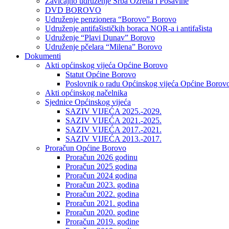
Zavičajno udruženje Srba Ozrena i Posavine
DVD BOROVO
Udruženje penzionera “Borovo” Borovo
Udruženje antifašističkih boraca NOR-a i antifašista
Udruženje “Plavi Dunav” Borovo
Udruženje pčelara “Milena” Borovo
Dokumenti
Akti općinskog vijeća Općine Borovo
Statut Općine Borovo
Poslovnik o radu Općinskog vijeća Općine Borov
Akti općinskog načelnika
Sjednice Općinskog vijeća
SAZIV VIJEĆA 2025.-2029.
SAZIV VIJEĆA 2021.-2025.
SAZIV VIJEĆA 2017.-2021.
SAZIV VIJEĆA 2013.-2017.
Proračun Općine Borovo
Proračun 2026 godinu
Proračun 2025 godina
Proračun 2024 godina
Proračun 2023. godina
Proračun 2022. godina
Proračun 2021. godina
Proračun 2020. godine
Proračun 2019. godine