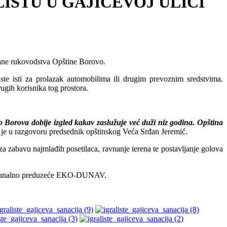
IŠTU U GAJIĆEVOJ ULICI
trane rukovodstva Opštine Borovo.
ste isti za prolazak automobilima ili drugim prevoznim sredstvima.
rugih korisnika tog prostora.
o Borova dobije izgled kakav zaslužuje već duži niz godina. Opština
je u razgovoru predsednik opštinskog Veća Srđan Jeremić.
 za zabavu najmlađih posetilaca, ravnanje terena te postavljanje golova
e komunalno preduzeće EKO-DUNAV.