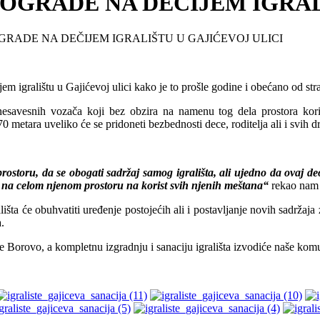
 OGRADE NA DEČIJEM IGRAL
GRADE NA DEČIJEM IGRALIŠTU U GAJIĆEVOJ ULICI
jem igralištu u Gajićevoj ulici kako je to prošle godine i obećano od s
nesavesnih vozača koji bez obzira na namenu tog dela prostora kori
 metara uveliko će se pridoneti bezbednosti dece, roditelja ali i svih d
ostoru, da se obogati sadržaj samog igrališta, ali ujedno da ovaj de
e na celom njenom prostoru na korist svih njenih meštana“
rekao nam 
išta će obuhvatiti uređenje postojećih ali i postavljanje novih sadržaja
.
ine Borovo, a kompletnu izgradnju i sanaciju igrališta izvodiće naš