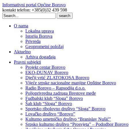
Informativni portal Općine Borovo
kontakt telefon: +385(0)32 439 598
Search
for:
O nama
Lokalna uprava
Istorija Borova
Privreda
Geoprometni položaj
Aktuelno
Arhiva događaja
Pravni subjekti
Projekt centar Borovo
EKO-DUNAV Borovo
Dječji vrtić ZLATOKOSA Borovo
Vijeće srpske nacionalne manjine Opštine Borovo
Radio Borovo – Rapsodija d.o.o.
Poljoprivredna zadruga Brestove međe
Fudbalski klub “Sloga” Borovo
Šah klub “Sloga” Borovo
Sportsko ribolovno društvo “Sloga” Borovo
Lovačko društvo “Borovo”
Kulturno umetničko društvo “Branislav Nušić”
Srpsko kulturno društvo “Prosvjeta” – Pododbor Borovo