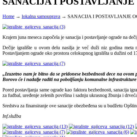
SANACIJA I POSTAVLJANJE
Home
→
lokalna samouprava
→
SANACIJA I POSTAVLJANJE O
Krajem juna meseca započela je sanacija i postavljanje ograde na deči
Dečije igralište u ovom delu nasilja je već duži niz godina meta 
Postavljanjem ograde oko prostora celokupnog igrališta u dužini od 170
„Izuzetno nam je bitno da se pridonese bezbednosti dece na ovom pr
Borovo će i nadalje raditi na poboljšanju komunalne infrastruktur
Pored postavljanja same ograde kao faktora bezbednosti, sanacija igral
za fudbal, uređenje zelenih površina i sadnju ukrasnog žbunja i drveća
Sredstva za finansiranje ove sanacije obezbeđena su u budžetu Opšt
Inf.služba