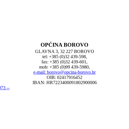
OPĆINA BOROVO
GLAVNA 3, 32 227 BOROVO
tel: +385 (0)32 439-598,
fax: +385 (0)32 439-601,
mob: +385 (0)99 439-5980,
e-mail: borovo@opcina-borovo.hr
OIB: 02417916452
IBAN: HR7223400091802900006
73 --