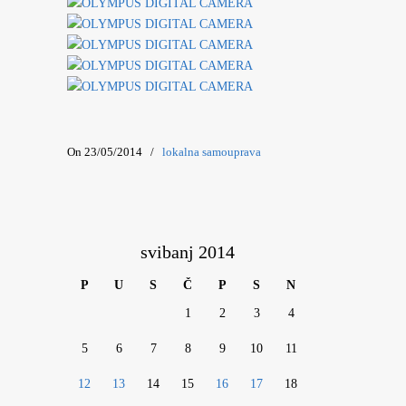
On 23/05/2014
/
lokalna samouprava
svibanj 2014
P
U
S
Č
P
S
N
1
2
3
4
5
6
7
8
9
10
11
12
13
14
15
16
17
18