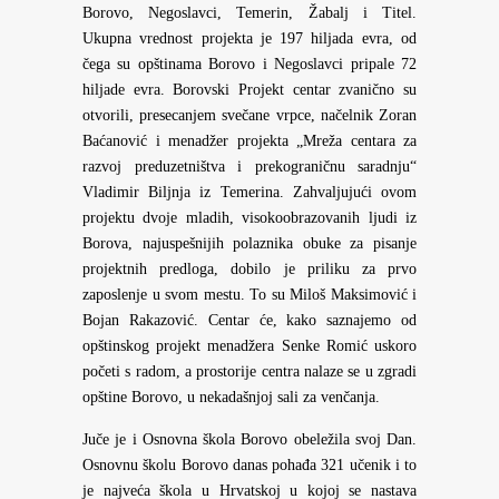
Borovo, Negoslavci, Temerin, Žabalj i Titel.
Ukupna vrednost projekta je 197 hiljada evra, od
čega su opštinama Borovo i Negoslavci pripale 72
hiljade evra. Borovski Projekt centar zvanično su
otvorili, presecanjem svečane vrpce, načelnik Zoran
Baćanović i menadžer projekta „Mreža centara za
razvoj preduzetništva i prekograničnu saradnju“
Vladimir Biljnja iz Temerina. Zahvaljujući ovom
projektu dvoje mladih, visokoobrazovanih ljudi iz
Borova, najuspešnijih polaznika obuke za pisanje
projektnih predloga, dobilo je priliku za prvo
zaposlenje u svom mestu. To su Miloš Maksimović i
Bojan Rakazović. Centar će, kako saznajemo od
opštinskog projekt menadžera Senke Romić uskoro
početi s radom, a prostorije centra nalaze se u zgradi
opštine Borovo, u nekadašnjoj sali za venčanja.
Juče je i Osnovna škola Borovo obeležila svoj Dan.
Osnovnu školu Borovo danas pohađa 321 učenik i to
je najveća škola u Hrvatskoj u kojoj se nastava