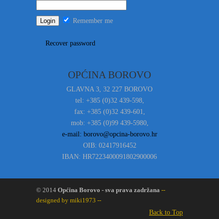
Remember me
Recover password
OPĆINA BOROVO
GLAVNA 3, 32 227 BOROVO
tel: +385 (0)32 439-598,
fax: +385 (0)32 439-601,
mob: +385 (0)99 439-5980,
e-mail: borovo@opcina-borovo.hr
OIB: 02417916452
IBAN: HR7223400091802900006
© 2014
Općina Borovo - sva prava zadržana
--
designed by miki1973 --
Back to Top