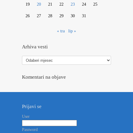
19
20
21
22
23
24
25
26
27
28
29
30
31
« tra
lip »
Arhiva vesti
Arhiva
vesti
Komentari na objave
Prijavi se
User
Password