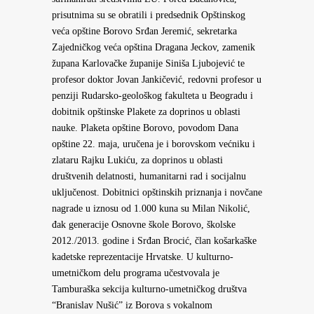
prisutnima su se obratili i predsednik Opštinskog
veća opštine Borovo Srđan Jeremić, sekretarka
Zajedničkog veća opština Dragana Jeckov, zamenik
župana Karlovačke županije Siniša Ljubojević te
profesor doktor Jovan Jankičević, redovni profesor u
penziji Rudarsko-geološkog fakulteta u Beogradu i
dobitnik opštinske Plakete za doprinos u oblasti
nauke. Plaketa opštine Borovo, povodom Dana
opštine 22. maja, uručena je i borovskom većniku i
zlataru Rajku Lukiću, za doprinos u oblasti
društvenih delatnosti, humanitarni rad i socijalnu
uključenost. Dobitnici opštinskih priznanja i novčane
nagrade u iznosu od 1.000 kuna su Milan Nikolić,
đak generacije Osnovne škole Borovo, školske
2012./2013. godine i Srđan Brocić, član košarkaške
kadetske reprezentacije Hrvatske. U kulturno-
umetničkom delu programa učestvovala je
Tamburaška sekcija kulturno-umetničkog društva
“Branislav Nušić” iz Borova s vokalnom