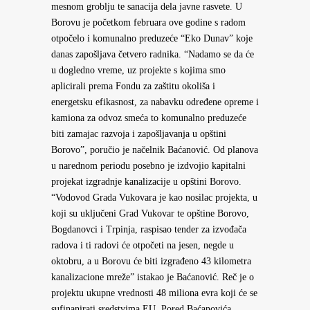
mesnom groblju te sanacija dela javne rasvete. U
Borovu je početkom februara ove godine s radom
otpočelo i komunalno preduzeće “Eko Dunav” koje
danas zapošljava četvero radnika. “Nadamo se da će
u dogledno vreme, uz projekte s kojima smo
aplicirali prema Fondu za zaštitu okoliša i
energetsku efikasnost, za nabavku određene opreme i
kamiona za odvoz smeća to komunalno preduzeće
biti zamajac razvoja i zapošljavanja u opštini
Borovo”, poručio je načelnik Baćanović. Od planova
u narednom periodu posebno je izdvojio kapitalni
projekat izgradnje kanalizacije u opštini Borovo.
“Vodovod Grada Vukovara je kao nosilac projekta, u
koji su uključeni Grad Vukovar te opštine Borovo,
Bogdanovci i Trpinja, raspisao tender za izvođača
radova i ti radovi će otpočeti na jesen, negde u
oktobru, a u Borovu će biti izgrađeno 43 kilometra
kanalizacione mreže” istakao je Baćanović. Reč je o
projektu ukupne vrednosti 48 miliona evra koji će se
sufinanirati sredstvima EU. Pored Baćanovića,