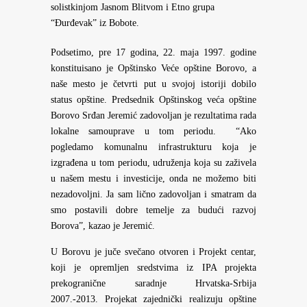
solistkinjom Jasnom Blitvom i Etno grupa
“Đurđevak” iz Bobote.
Podsetimo, pre 17 godina, 22. maja 1997. godine
konstituisano je Opštinsko Veće opštine Borovo, a
naše mesto je četvrti put u svojoj istoriji dobilo
status opštine. Predsednik Opštinskog veća opštine
Borovo Srđan Jeremić zadovoljan je rezultatima rada
lokalne samouprave u tom periodu. “Ako
pogledamo komunalnu infrastrukturu koja je
izgrađena u tom periodu, udruženja koja su zaživela
u našem mestu i investicije, onda ne možemo biti
nezadovoljni. Ja sam lično zadovoljan i smatram da
smo postavili dobre temelje za budući razvoj
Borova”, kazao je Jeremić.
U Borovu je juče svečano otvoren i Projekt centar,
koji je opremljen sredstvima iz IPA projekta
prekogranične saradnje Hrvatska-Srbija
2007.-2013. Projekat zajednički realizuju opštine