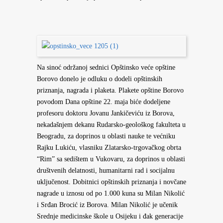
Na sinoć održanoj sednici Opštinsko veće opštine
Borovo donelo je odluku o dodeli opštinskih
priznanja, nagrada i plaketa. Plakete opštine Borovo
povodom Dana opštine 22. maja biće dodeljene
profesoru doktoru Jovanu Jankičeviću iz Borova,
nekadašnjem dekanu Rudarsko-geološkog fakulteta u
Beogradu, za doprinos u oblasti nauke te većniku
Rajku Lukiću, vlasniku Zlatarsko-trgovačkog obrta
“Rim” sa sedištem u Vukovaru, za doprinos u oblasti
društvenih delatnosti, humanitarni rad i socijalnu
uključenost. Dobitnici opštinskih priznanja i novčane
nagrade u iznosu od po 1.000 kuna su Milan Nikolić
i Srđan Brocić iz Borova. Milan Nikolić je učenik
Srednje medicinske škole u Osijeku i đak generacije