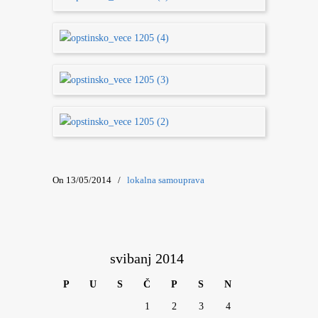
On 13/05/2014
/
lokalna samouprava
svibanj 2014
P
U
S
Č
P
S
N
1
2
3
4