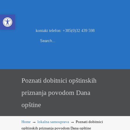
Open toolbar
kontakt telefon: +385(0)32 439 598
Poznati dobitnici opštinskih
priznanja povodom Dana
opštine
→
→
Home
lokalna samouprava
Poznati dobitnici
opštinskih priznanja povodom Dana opštine