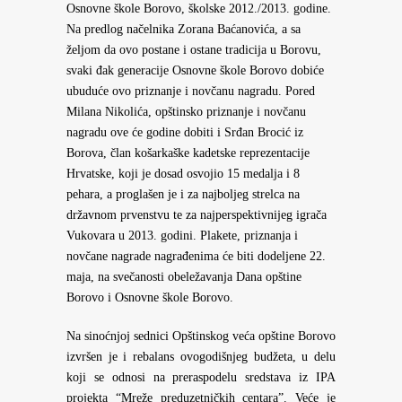
Osnovne škole Borovo, školske 2012./2013. godine.
Na predlog načelnika Zorana Baćanovića, a sa
željom da ovo postane i ostane tradicija u Borovu,
svaki đak generacije Osnovne škole Borovo dobiće
ubuduće ovo priznanje i novčanu nagradu. Pored
Milana Nikolića, opštinsko priznanje i novčanu
nagradu ove će godine dobiti i Srđan Brocić iz
Borova, član košarkaške kadetske reprezentacije
Hrvatske, koji je dosad osvojio 15 medalja i 8
pehara, a proglašen je i za najboljeg strelca na
državnom prvenstvu te za najperspektivnijeg igrača
Vukovara u 2013. godini. Plakete, priznanja i
novčane nagrade nagrađenima će biti dodeljene 22.
maja, na svečanosti obeležavanja Dana opštine
Borovo i Osnovne škole Borovo.
Na sinoćnjoj sednici Opštinskog veća opštine Borovo
izvršen je i rebalans ovogodišnjeg budžeta, u delu
koji se odnosi na preraspodelu sredstava iz IPA
projekta “Mreže preduzetničkih centara”. Veće je