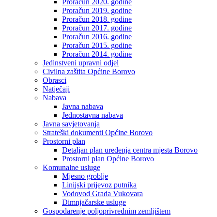
Proračun 2020. godine
Proračun 2019. godine
Proračun 2018. godine
Proračun 2017. godine
Proračun 2016. godine
Proračun 2015. godine
Proračun 2014. godine
Jedinstveni upravni odjel
Civilna zaštita Općine Borovo
Obrasci
Natječaji
Nabava
Javna nabava
Jednostavna nabava
Javna savjetovanja
Strateški dokumenti Općine Borovo
Prostorni plan
Detaljan plan uređenja centra mjesta Borovo
Prostorni plan Općine Borovo
Komunalne usluge
Mjesno groblje
Linijski prijevoz putnika
Vodovod Grada Vukovara
Dimnjačarske usluge
Gospodarenje poljoprivrednim zemljištem