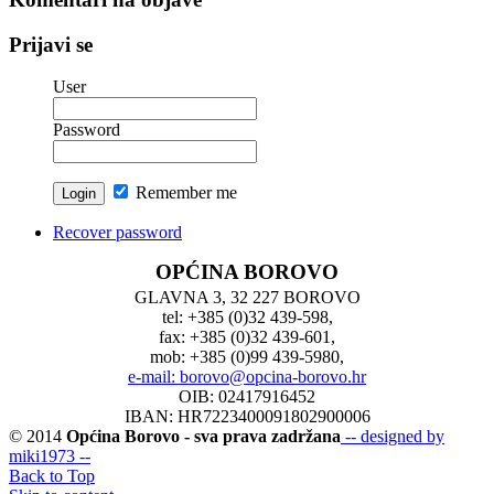
Prijavi se
User
Password
Remember me
Recover password
OPĆINA BOROVO
GLAVNA 3, 32 227 BOROVO
tel: +385 (0)32 439-598,
fax: +385 (0)32 439-601,
mob: +385 (0)99 439-5980,
e-mail: borovo@opcina-borovo.hr
OIB: 02417916452
IBAN: HR7223400091802900006
© 2014
Općina Borovo - sva prava zadržana
-- designed by
miki1973 --
Back to Top