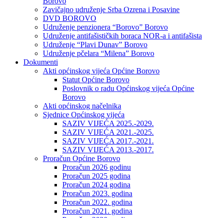
Borovo
Zavičajno udruženje Srba Ozrena i Posavine
DVD BOROVO
Udruženje penzionera “Borovo” Borovo
Udruženje antifašističkih boraca NOR-a i antifašista
Udruženje “Plavi Dunav” Borovo
Udruženje pčelara “Milena” Borovo
Dokumenti
Akti općinskog vijeća Općine Borovo
Statut Općine Borovo
Poslovnik o radu Općinskog vijeća Općine
Borovo
Akti općinskog načelnika
Sjednice Općinskog vijeća
SAZIV VIJEĆA 2025.-2029.
SAZIV VIJEĆA 2021.-2025.
SAZIV VIJEĆA 2017.-2021.
SAZIV VIJEĆA 2013.-2017.
Proračun Općine Borovo
Proračun 2026 godinu
Proračun 2025 godina
Proračun 2024 godina
Proračun 2023. godina
Proračun 2022. godina
Proračun 2021. godina