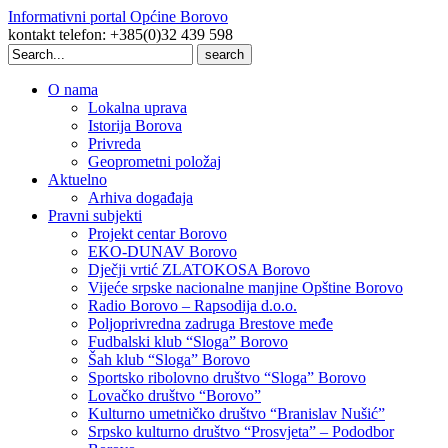
Informativni portal Općine Borovo
kontakt telefon: +385(0)32 439 598
Search
for:
O nama
Lokalna uprava
Istorija Borova
Privreda
Geoprometni položaj
Aktuelno
Arhiva događaja
Pravni subjekti
Projekt centar Borovo
EKO-DUNAV Borovo
Dječji vrtić ZLATOKOSA Borovo
Vijeće srpske nacionalne manjine Opštine Borovo
Radio Borovo – Rapsodija d.o.o.
Poljoprivredna zadruga Brestove međe
Fudbalski klub “Sloga” Borovo
Šah klub “Sloga” Borovo
Sportsko ribolovno društvo “Sloga” Borovo
Lovačko društvo “Borovo”
Kulturno umetničko društvo “Branislav Nušić”
Srpsko kulturno društvo “Prosvjeta” – Pododbor