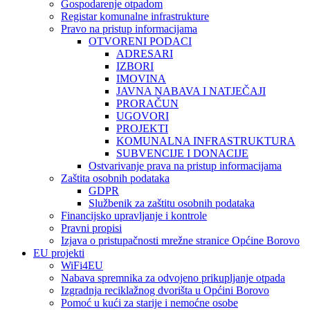
Gospodarenje otpadom
Registar komunalne infrastrukture
Pravo na pristup informacijama
OTVORENI PODACI
ADRESARI
IZBORI
IMOVINA
JAVNA NABAVA I NATJEČAJI
PRORAČUN
UGOVORI
PROJEKTI
KOMUNALNA INFRASTRUKTURA
SUBVENCIJE I DONACIJE
Ostvarivanje prava na pristup informacijama
Zaštita osobnih podataka
GDPR
Službenik za zaštitu osobnih podataka
Financijsko upravljanje i kontrole
Pravni propisi
Izjava o pristupačnosti mrežne stranice Općine Borovo
EU projekti
WiFi4EU
Nabava spremnika za odvojeno prikupljanje otpada
Izgradnja reciklažnog dvorišta u Općini Borovo
Pomoć u kući za starije i nemoćne osobe