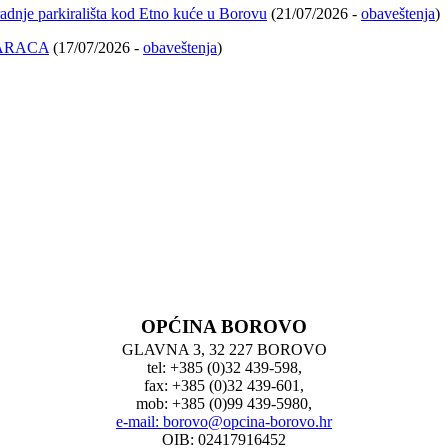
adnje parkirališta kod Etno kuće u Borovu
(21/07/2026 -
obaveštenja
)
ARACA
(17/07/2026 -
obaveštenja
)
OPĆINA BOROVO
GLAVNA 3, 32 227 BOROVO
tel: +385 (0)32 439-598,
fax: +385 (0)32 439-601,
mob: +385 (0)99 439-5980,
e-mail: borovo@opcina-borovo.hr
OIB: 02417916452