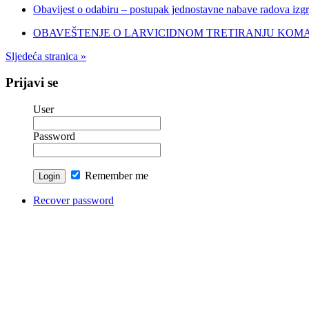
Obavijest o odabiru – postupak jednostavne nabave radova izgr
OBAVEŠTENJE O LARVICIDNOM TRETIRANJU KOM
Sljedeća stranica »
Prijavi se
User
Password
Remember me
Recover password