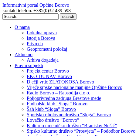
Informativni portal Općine Borovo
kontakt telefon: +385(0)32 439 598
Search
for:
O nama
Lokalna uprava
Istorija Borova
Privreda
Geoprometni položaj
Aktuelno
Arhiva događaja
Pravni subjekti
Projekt centar Borovo
EKO-DUNAV Borovo
Dječji vrtić ZLATOKOSA Borovo
Vijeće srpske nacionalne manjine Opštine Borovo
Radio Borovo – Rapsodija d.o.o.
Poljoprivredna zadruga Brestove međe
Fudbalski klub “Sloga” Borovo
Šah klub “Sloga” Borovo
Sportsko ribolovno društvo “Sloga” Borovo
Lovačko društvo “Borovo”
Kulturno umetničko društvo “Branislav Nušić”
Srpsko kulturno društvo “Prosvjeta” – Pododbor Borovo