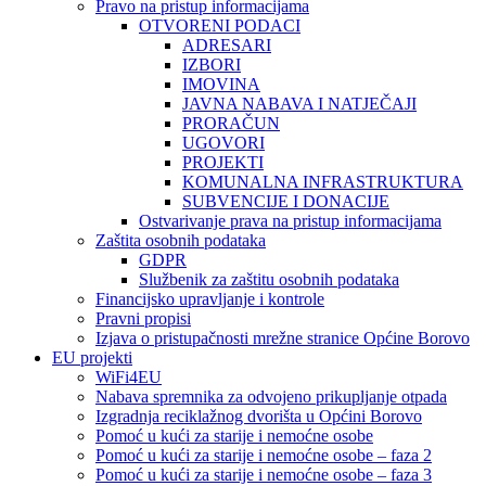
Pravo na pristup informacijama
OTVORENI PODACI
ADRESARI
IZBORI
IMOVINA
JAVNA NABAVA I NATJEČAJI
PRORAČUN
UGOVORI
PROJEKTI
KOMUNALNA INFRASTRUKTURA
SUBVENCIJE I DONACIJE
Ostvarivanje prava na pristup informacijama
Zaštita osobnih podataka
GDPR
Službenik za zaštitu osobnih podataka
Financijsko upravljanje i kontrole
Pravni propisi
Izjava o pristupačnosti mrežne stranice Općine Borovo
EU projekti
WiFi4EU
Nabava spremnika za odvojeno prikupljanje otpada
Izgradnja reciklažnog dvorišta u Općini Borovo
Pomoć u kući za starije i nemoćne osobe
Pomoć u kući za starije i nemoćne osobe – faza 2
Pomoć u kući za starije i nemoćne osobe – faza 3