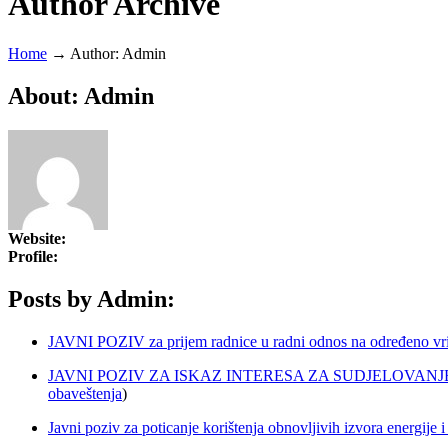
Author Archive
Home
→
Author: Admin
About: Admin
Website:
Profile:
Posts by Admin:
JAVNI POZIV za prijem radnice u radni odnos na određeno vrij
JAVNI POZIV ZA ISKAZ INTERESA ZA SUDJELOVANJ
obaveštenja
)
Javni poziv za poticanje korištenja obnovljivih izvora energije 