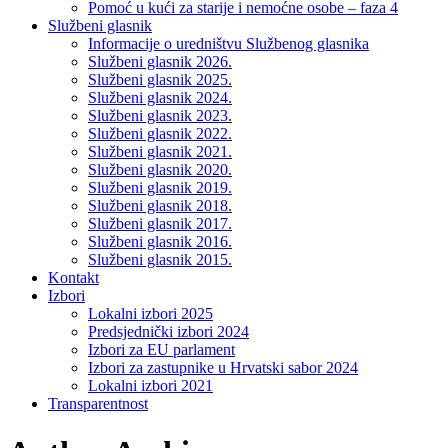
Pomoć u kući za starije i nemoćne osobe – faza 4
Službeni glasnik
Informacije o uredništvu Službenog glasnika
Službeni glasnik 2026.
Službeni glasnik 2025.
Službeni glasnik 2024.
Službeni glasnik 2023.
Službeni glasnik 2022.
Službeni glasnik 2021.
Službeni glasnik 2020.
Službeni glasnik 2019.
Službeni glasnik 2018.
Službeni glasnik 2017.
Službeni glasnik 2016.
Službeni glasnik 2015.
Kontakt
Izbori
Lokalni izbori 2025
Predsjednički izbori 2024
Izbori za EU parlament
Izbori za zastupnike u Hrvatski sabor 2024
Lokalni izbori 2021
Transparentnost