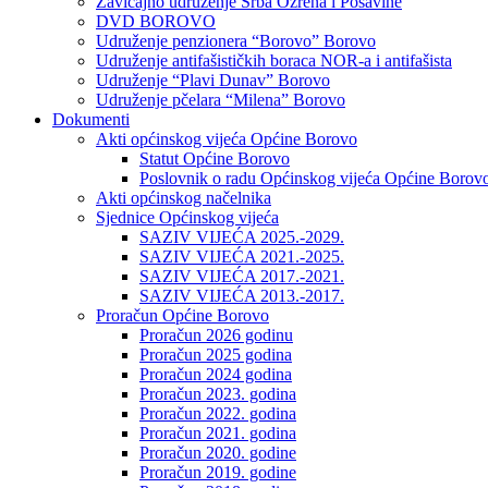
Zavičajno udruženje Srba Ozrena i Posavine
DVD BOROVO
Udruženje penzionera “Borovo” Borovo
Udruženje antifašističkih boraca NOR-a i antifašista
Udruženje “Plavi Dunav” Borovo
Udruženje pčelara “Milena” Borovo
Dokumenti
Akti općinskog vijeća Općine Borovo
Statut Općine Borovo
Poslovnik o radu Općinskog vijeća Općine Borov
Akti općinskog načelnika
Sjednice Općinskog vijeća
SAZIV VIJEĆA 2025.-2029.
SAZIV VIJEĆA 2021.-2025.
SAZIV VIJEĆA 2017.-2021.
SAZIV VIJEĆA 2013.-2017.
Proračun Općine Borovo
Proračun 2026 godinu
Proračun 2025 godina
Proračun 2024 godina
Proračun 2023. godina
Proračun 2022. godina
Proračun 2021. godina
Proračun 2020. godine
Proračun 2019. godine