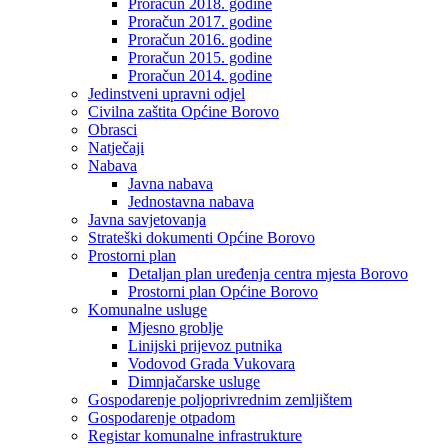
Proračun 2018. godine
Proračun 2017. godine
Proračun 2016. godine
Proračun 2015. godine
Proračun 2014. godine
Jedinstveni upravni odjel
Civilna zaštita Općine Borovo
Obrasci
Natječaji
Nabava
Javna nabava
Jednostavna nabava
Javna savjetovanja
Strateški dokumenti Općine Borovo
Prostorni plan
Detaljan plan uređenja centra mjesta Borovo
Prostorni plan Općine Borovo
Komunalne usluge
Mjesno groblje
Linijski prijevoz putnika
Vodovod Grada Vukovara
Dimnjačarske usluge
Gospodarenje poljoprivrednim zemljištem
Gospodarenje otpadom
Registar komunalne infrastrukture