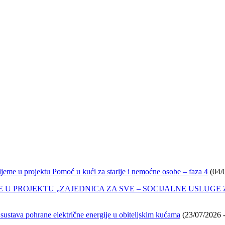
eme u projektu Pomoć u kući za starije i nemoćne osobe – faza 4
(04/
E U PROJEKTU „ZAJEDNICA ZA SVE – SOCIJALNE USLUGE Z
i sustava pohrane električne energije u obiteljskim kućama
(23/07/2026 