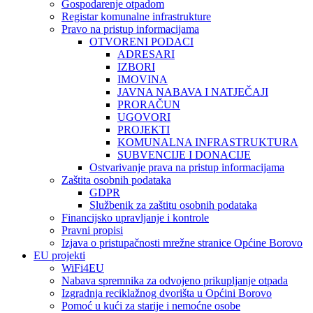
Gospodarenje otpadom
Registar komunalne infrastrukture
Pravo na pristup informacijama
OTVORENI PODACI
ADRESARI
IZBORI
IMOVINA
JAVNA NABAVA I NATJEČAJI
PRORAČUN
UGOVORI
PROJEKTI
KOMUNALNA INFRASTRUKTURA
SUBVENCIJE I DONACIJE
Ostvarivanje prava na pristup informacijama
Zaštita osobnih podataka
GDPR
Službenik za zaštitu osobnih podataka
Financijsko upravljanje i kontrole
Pravni propisi
Izjava o pristupačnosti mrežne stranice Općine Borovo
EU projekti
WiFi4EU
Nabava spremnika za odvojeno prikupljanje otpada
Izgradnja reciklažnog dvorišta u Općini Borovo
Pomoć u kući za starije i nemoćne osobe