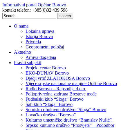
Informativni portal Općine Borovo
kontakt telefon: +385(0)32 439 598
Search
for:
O nama
Lokalna uprava
Istorija Borova
Privreda
Geoprometni položaj
Aktuelno
Arhiva događaja
Pravni subjekti
Projekt centar Borovo
EKO-DUNAV Borovo
Dječji vrtić ZLATOKOSA Borovo
Vijeće srpske nacionalne manjine Opštine Borovo
Radio Borovo – Rapsodija d.o.o.
Poljoprivredna zadruga Brestove međe
Fudbalski klub “Sloga” Borovo
Šah klub “Sloga” Borovo
Sportsko ribolovno društvo “Sloga” Borovo
Lovačko društvo “Borovo”
Kulturno umetničko društvo “Branislav Nušić”
Srpsko kulturno društvo “Prosvjeta” – Pododbor