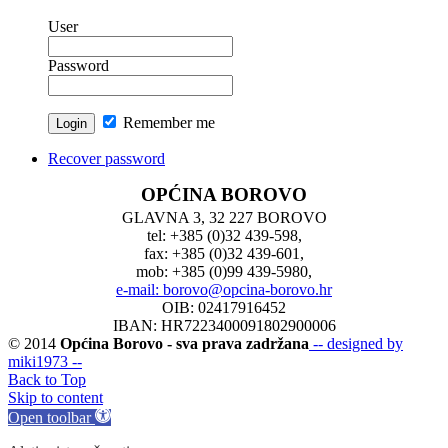
User
Password
Remember me
Recover password
OPĆINA BOROVO
GLAVNA 3, 32 227 BOROVO
tel: +385 (0)32 439-598,
fax: +385 (0)32 439-601,
mob: +385 (0)99 439-5980,
e-mail: borovo@opcina-borovo.hr
OIB: 02417916452
IBAN: HR7223400091802900006
© 2014
Općina Borovo - sva prava zadržana
-- designed by
miki1973 --
Back to Top
Skip to content
Open toolbar