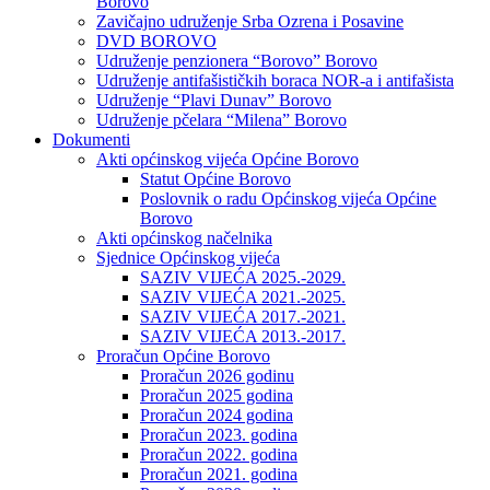
Borovo
Zavičajno udruženje Srba Ozrena i Posavine
DVD BOROVO
Udruženje penzionera “Borovo” Borovo
Udruženje antifašističkih boraca NOR-a i antifašista
Udruženje “Plavi Dunav” Borovo
Udruženje pčelara “Milena” Borovo
Dokumenti
Akti općinskog vijeća Općine Borovo
Statut Općine Borovo
Poslovnik o radu Općinskog vijeća Općine
Borovo
Akti općinskog načelnika
Sjednice Općinskog vijeća
SAZIV VIJEĆA 2025.-2029.
SAZIV VIJEĆA 2021.-2025.
SAZIV VIJEĆA 2017.-2021.
SAZIV VIJEĆA 2013.-2017.
Proračun Općine Borovo
Proračun 2026 godinu
Proračun 2025 godina
Proračun 2024 godina
Proračun 2023. godina
Proračun 2022. godina
Proračun 2021. godina