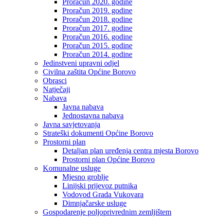
Proračun 2020. godine
Proračun 2019. godine
Proračun 2018. godine
Proračun 2017. godine
Proračun 2016. godine
Proračun 2015. godine
Proračun 2014. godine
Jedinstveni upravni odjel
Civilna zaštita Općine Borovo
Obrasci
Natječaji
Nabava
Javna nabava
Jednostavna nabava
Javna savjetovanja
Strateški dokumenti Općine Borovo
Prostorni plan
Detaljan plan uređenja centra mjesta Borovo
Prostorni plan Općine Borovo
Komunalne usluge
Mjesno groblje
Linijski prijevoz putnika
Vodovod Grada Vukovara
Dimnjačarske usluge
Gospodarenje poljoprivrednim zemljištem