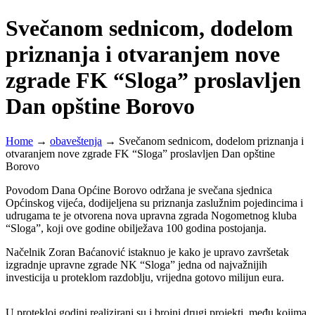
Svečanom sednicom, dodelom
priznanja i otvaranjem nove
zgrade FK “Sloga” proslavljen
Dan opštine Borovo
Home
→
obaveštenja
→
Svečanom sednicom, dodelom priznanja i
otvaranjem nove zgrade FK “Sloga” proslavljen Dan opštine
Borovo
Povodom Dana Općine Borovo održana je svečana sjednica
Općinskog vijeća, dodijeljena su priznanja zaslužnim pojedincima i
udrugama te je otvorena nova upravna zgrada Nogometnog kluba
“Sloga”, koji ove godine obilježava 100 godina postojanja.
Načelnik Zoran Baćanović istaknuo je kako je upravo završetak
izgradnje upravne zgrade NK “Sloga” jedna od najvažnijih
investicija u proteklom razdoblju, vrijedna gotovo milijun eura.
U protekloj godini realizirani su i brojni drugi projekti, među kojima