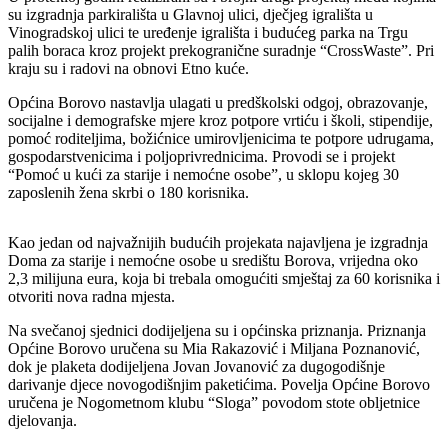
su izgradnja parkirališta u Glavnoj ulici, dječjeg igrališta u
Vinogradskoj ulici te uređenje igrališta i budućeg parka na Trgu
palih boraca kroz projekt prekogranične suradnje “CrossWaste”. Pri
kraju su i radovi na obnovi Etno kuće.
Općina Borovo nastavlja ulagati u predškolski odgoj, obrazovanje,
socijalne i demografske mjere kroz potpore vrtiću i školi, stipendije,
pomoć roditeljima, božićnice umirovljenicima te potpore udrugama,
gospodarstvenicima i poljoprivrednicima. Provodi se i projekt
“Pomoć u kući za starije i nemoćne osobe”, u sklopu kojeg 30
zaposlenih žena skrbi o 180 korisnika.
Kao jedan od najvažnijih budućih projekata najavljena je izgradnja
Doma za starije i nemoćne osobe u središtu Borova, vrijedna oko
2,3 milijuna eura, koja bi trebala omogućiti smještaj za 60 korisnika i
otvoriti nova radna mjesta.
Na svečanoj sjednici dodijeljena su i općinska priznanja. Priznanja
Općine Borovo uručena su Mia Rakazović i Miljana Poznanović,
dok je plaketa dodijeljena Jovan Jovanović za dugogodišnje
darivanje djece novogodišnjim paketićima. Povelja Općine Borovo
uručena je Nogometnom klubu “Sloga” povodom stote obljetnice
djelovanja.