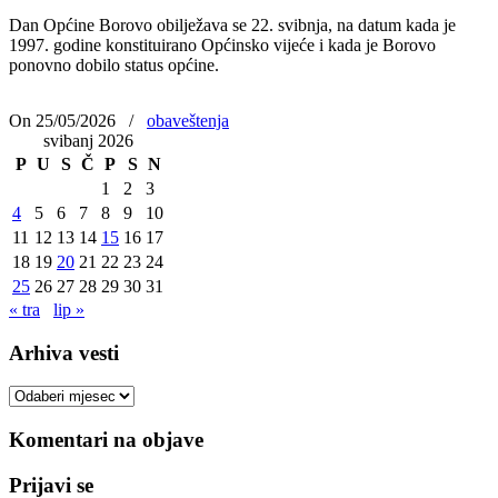
Dan Općine Borovo obilježava se 22. svibnja, na datum kada je
1997. godine konstituirano Općinsko vijeće i kada je Borovo
ponovno dobilo status općine.
On 25/05/2026
/
obaveštenja
svibanj 2026
P
U
S
Č
P
S
N
1
2
3
4
5
6
7
8
9
10
11
12
13
14
15
16
17
18
19
20
21
22
23
24
25
26
27
28
29
30
31
« tra
lip »
Arhiva vesti
Arhiva
vesti
Komentari na objave
Prijavi se