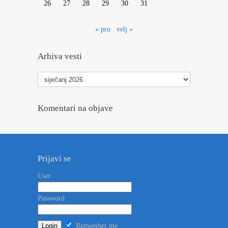
26
27
28
29
30
31
« pro
velj »
Arhiva vesti
Arhiva
vesti
Komentari na objave
Prijavi se
User
Password
Remember me