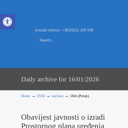
Open toolbar
kontakt telefon: +385(0)32 439 598
Daily archive for 16/01/2026
→
→
→
Home
2026
siječanj
16th (Petak)
Obavijest javnosti o izradi
Prostornog plana uređenja