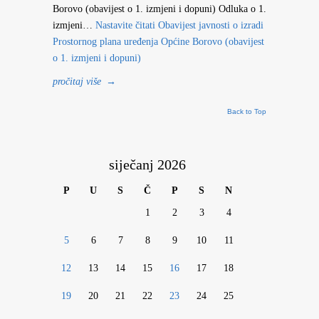
Borovo (obavijest o 1. izmjeni i dopuni) Odluka o 1.
izmjeni…
Nastavite čitati
Obavijest javnosti o izradi
Prostornog plana uređenja Općine Borovo (obavijest
o 1. izmjeni i dopuni)
pročitaj više
→
Back to Top
siječanj 2026
P
U
S
Č
P
S
N
1
2
3
4
5
6
7
8
9
10
11
12
13
14
15
16
17
18
19
20
21
22
23
24
25