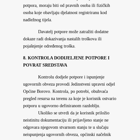
potpora, moraju biti od pravnih osoba ili fizičkih
osoba koje obavljaju djelatnost registriranu kod
nadležnog tijela.
Davatelj potpore može zatražiti dodatne
dokaze radi dokazivanja nastalih troškova ili
pojašnjenje određenog troška.
8. KONTROLA DODIJELJENE POTPORE I
POVRAT SREDSTAVA
Kontrolu dodjele potpore i ispunjenje
ugovornih obveza provodi Jedinstveni upravni odjel
Općine Borovo. Kontrola, po potrebi, obuhvaća
pregled resursa na terenu za koje je korisnik ostvario
potporu u ugovorno definiranom razdoblju.
Ukoliko se utvrdi da je korisnik priložio
neistinitu dokumentaciju ili prijavljeno stanje ne
odgovara njegovom stvarnom stanju te u slučaju
neispunjenja ugovornih obveza, općinski načelnik