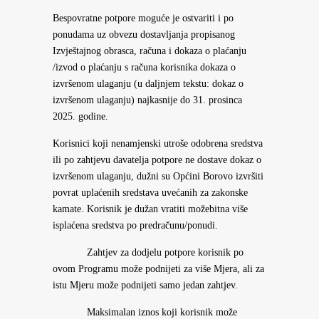
Bespovratne potpore moguće je ostvariti i po
ponudama uz obvezu dostavljanja propisanog
Izvještajnog obrasca, računa i dokaza o plaćanju
/izvod o plaćanju s računa korisnika dokaza o
izvršenom ulaganju (u daljnjem tekstu: dokaz o
izvršenom ulaganju) najkasnije do 31. prosinca
2025. godine.
Korisnici koji nenamjenski utroše odobrena sredstva
ili po zahtjevu davatelja potpore ne dostave dokaz o
izvršenom ulaganju, dužni su Općini Borovo izvršiti
povrat uplaćenih sredstava uvećanih za zakonske
kamate. Korisnik je dužan vratiti možebitna više
isplaćena sredstva po predračunu/ponudi.
Zahtjev za dodjelu potpore korisnik po
ovom Programu može podnijeti za više Mjera, ali za
istu Mjeru može podnijeti samo jedan zahtjev.
Maksimalan iznos koji korisnik može