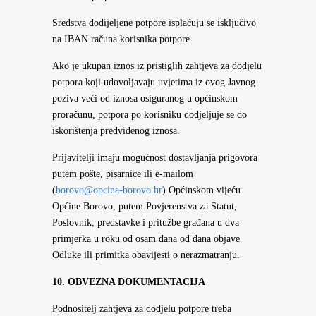
Sredstva dodijeljene potpore isplaćuju se isključivo
na IBAN računa korisnika potpore.
Ako je ukupan iznos iz pristiglih zahtjeva za dodjelu
potpora koji udovoljavaju uvjetima iz ovog Javnog
poziva veći od iznosa osiguranog u općinskom
proračunu, potpora po korisniku dodjeljuje se do
iskorištenja predviđenog iznosa.
Prijavitelji imaju mogućnost dostavljanja prigovora
putem pošte, pisarnice ili e-mailom
(
borovo@opcina-borovo.hr
) Općinskom vijeću
Općine Borovo, putem Povjerenstva za Statut,
Poslovnik, predstavke i pritužbe građana u dva
primjerka u roku od osam dana od dana objave
Odluke ili primitka obavijesti o nerazmatranju.
10. OBVEZNA DOKUMENTACIJA
Podnositelj zahtjeva za dodjelu potpore treba