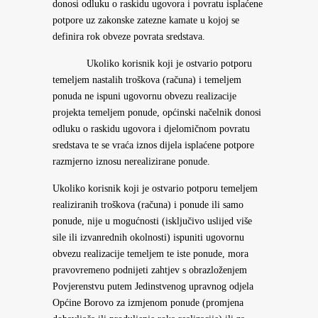
donosi odluku o raskidu ugovora i povratu isplaćene
potpore uz zakonske zatezne kamate u kojoj se
definira rok obveze povrata sredstava.
Ukoliko korisnik koji je ostvario potporu
temeljem nastalih troškova (računa) i temeljem
ponuda ne ispuni ugovornu obvezu realizacije
projekta temeljem ponude, općinski načelnik donosi
odluku o raskidu ugovora i djelomičnom povratu
sredstava te se vraća iznos dijela isplaćene potpore
razmjerno iznosu nerealizirane ponude.
Ukoliko korisnik koji je ostvario potporu temeljem
realiziranih troškova (računa) i ponude ili samo
ponude, nije u mogućnosti (isključivo uslijed više
sile ili izvanrednih okolnosti) ispuniti ugovornu
obvezu realizacije temeljem te iste ponude, mora
pravovremeno podnijeti zahtjev s obrazloženjem
Povjerenstvu putem Jedinstvenog upravnog odjela
Općine Borovo za izmjenom ponude (promjena