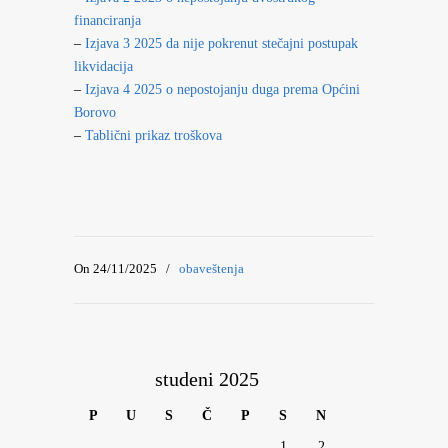
financiranja
–
Izjava 3 2025 da nije pokrenut stečajni postupak
likvidacija
–
Izjava 4 2025 o nepostojanju duga prema Općini
Borovo
–
Tablični prikaz troškova
On 24/11/2025
/
obaveštenja
studeni 2025
P
U
S
Č
P
S
N
1
2