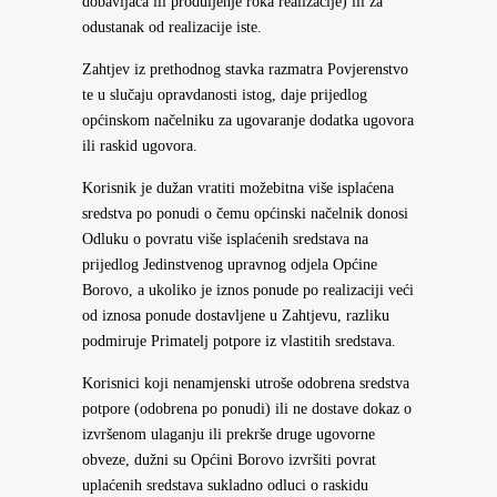
dobavljača ili produljenje roka realizacije) ili za
odustanak od realizacije iste.
Zahtjev iz prethodnog stavka razmatra Povjerenstvo
te u slučaju opravdanosti istog, daje prijedlog
općinskom načelniku za ugovaranje dodatka ugovora
ili raskid ugovora.
Korisnik je dužan vratiti možebitna više isplaćena
sredstva po ponudi o čemu općinski načelnik donosi
Odluku o povratu više isplaćenih sredstava na
prijedlog Jedinstvenog upravnog odjela Općine
Borovo, a ukoliko je iznos ponude po realizaciji veći
od iznosa ponude dostavljene u Zahtjevu, razliku
podmiruje Primatelj potpore iz vlastitih sredstava.
Korisnici koji nenamjenski utroše odobrena sredstva
potpore (odobrena po ponudi) ili ne dostave dokaz o
izvršenom ulaganju ili prekrše druge ugovorne
obveze, dužni su Općini Borovo izvršiti povrat
uplaćenih sredstava sukladno odluci o raskidu