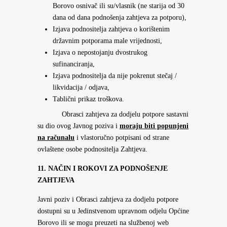
Borovo osnivač ili su/vlasnik (ne starija od 30
dana od dana podnošenja zahtjeva za potporu),
Izjava podnositelja zahtjeva o korištenim
državnim potporama male vrijednosti,
Izjava o nepostojanju dvostrukog
sufinanciranja,
Izjava podnositelja da nije pokrenut stečaj /
likvidacija / odjava,
Tablični prikaz troškova.
Obrasci zahtjeva za dodjelu potpore sastavni
su dio ovog Javnog poziva i
moraju
biti popunjeni
na računalu
i vlastoručno potpisani od strane
ovlaštene osobe podnositelja Zahtjeva.
11. NAČIN I ROKOVI ZA PODNOŠENJE
ZAHTJEVA
Javni poziv i Obrasci zahtjeva za dodjelu potpore
dostupni su u Jedinstvenom upravnom odjelu Općine
Borovo ili se mogu preuzeti na službenoj web