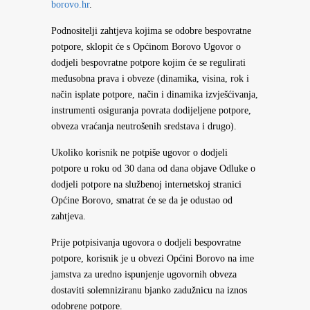
borovo.hr
.
Podnositelji zahtjeva kojima se odobre bespovratne
potpore, sklopit će s Općinom Borovo Ugovor o
dodjeli bespovratne potpore kojim će se regulirati
međusobna prava i obveze (dinamika, visina, rok i
način isplate potpore, način i dinamika izvješćivanja,
instrumenti osiguranja povrata dodijeljene potpore,
obveza vraćanja neutrošenih sredstava i drugo).
Ukoliko korisnik ne potpiše ugovor o dodjeli
potpore u roku od 30 dana od dana objave Odluke o
dodjeli potpore na službenoj internetskoj stranici
Općine Borovo, smatrat će se da je odustao od
zahtjeva.
Prije potpisivanja ugovora o dodjeli bespovratne
potpore, korisnik je u obvezi Općini Borovo na ime
jamstva za uredno ispunjenje ugovornih obveza
dostaviti solemniziranu bjanko zadužnicu na iznos
odobrene potpore.