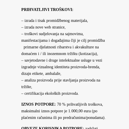
PRIHVATLJIVI TROŠKOVI:
– izrada i tisak promidžbenog materijala,
– izrada nove web stranice,
– troškovi sudjelovanja na sajmovima,
manifestacijama i događajima čiji je cilj promidžba
primarne djelatnosti ribarstva i akvakulture na
domaćem i / ili inozemnom tržištu (kotizacija),
– savjetodavne i druge intelektualne usluge u vezi
izgradnje vizualnog identiteta proizvoda-brenda,
dizajn etikete, ambalaže,
– analiza proizvoda prije stavljanja proizvoda na
tržište,
– certifikacija ekoloških proizvoda.
IZNOS POTPORE:
70 % prihvatljivih troškova,
maksimalni iznos potpore je 1.000,00 eura (po
plaćenim računima ili po predračunima/ponudama).
OBVEZE KORISNIKA POTPORE:
zadržati