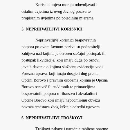
Korisnici mjera moraju udovoljavati i
ostalim uvjetima iz ovog Javnog poziva te
propisanim uvjetima po pojedinim mjerama.
5. NEPRIHVATLJIVI KORISNICI
Neprihvatljivi korisnici bespovratnih
potpora po ovom Javnom pozivu su podnositelji
zahtjeva nad kojima je otvoren stečajni postupak ili
postupak likvidacije, koji imaju duga po osnovi
javnih davanja o kojima službenu evidenciju vodi
Porezna uprava, koji imaju dospjeli dug prema
Općini Borovo i pravnim osobama kojima je Općina
Borovo osnivač ili su/vlasnik te primateljima
bespovratnih potpora u ribarstvu i akvakulturi
Općine Borovo koji imaju nepodmirenu obvezu
povrata sredstava zbog kršenja odredbi ugovora.
6. NEPRIHVATLJIVI TROŠKOVI
Troškovi nabave i ugradnje rabljene opreme