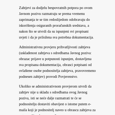
Zahtjevi za dodjelu bespovratnih potpora po ovom
Javnom pozivu razmatraju se prema vremenu
zaprimanja te se tim redoslijedom odobravaju do
iskorištenja osiguranih proračunskih sredstava, a
nakon što se utvrdi da su ispunjeni svi propisani
uvjeti i da je priložena sva potrebna dokumentacija.
Administrativnu provjeru prihvatljivosti zahtjeva
(usklađenost zahtjeva s odredbama Javnog poziva:
obrazac prijave u potpunosti ispunjen, dostavljena
sva propisana dokumentacija, obrasci potpisani od
ovlaštene osobe podnositelja zahtjeva, pravovremeno
podnesen zahtjev) provodi Povjerenstvo.
Ukoliko se administrativnom provjerom utvrdi da
zahtjev nije u skladu s odredbama ovog Javnog
poziva, isti se neće dalje razmatrati te će se
podnositelju dostaviti obavijest o istome putem e-
maila koji je podnositelj naveo u obrascu zahtjeva za