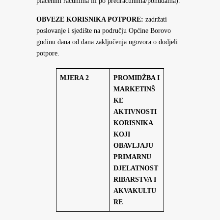
plaćenim računima ili po predračunima/ponudama).
OBVEZE KORISNIKA POTPORE:
zadržati
poslovanje i sjedište na području Općine Borovo
godinu dana od dana zaključenja ugovora o dodjeli
potpore.
MJERA 2
PROMIDŽBA I
MARKETINŠ
KE
AKTIVNOSTI
KORISNIKA
KOJI
OBAVLJAJU
PRIMARNU
DJELATNOST
RIBARSTVA I
AKVAKULTU
RE