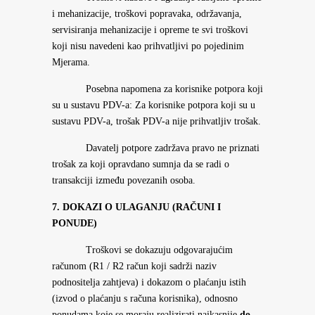
i mehanizacije, troškovi popravaka, održavanja,
servisiranja mehanizacije i opreme te svi troškovi
koji nisu navedeni kao prihvatljivi po pojedinim
Mjerama.
Posebna napomena za korisnike potpora koji
su u sustavu PDV-a: Za korisnike potpora koji su u
sustavu PDV-a, trošak PDV-a nije prihvatljiv trošak.
Davatelj potpore zadržava pravo ne priznati
trošak za koji opravdano sumnja da se radi o
transakciji između povezanih osoba.
7. DOKAZI O ULAGANJU (RAČUNI I
PONUDE)
Troškovi se dokazuju odgovarajućim
računom (R1 / R2 račun koji sadrži naziv
podnositelja zahtjeva) i dokazom o plaćanju istih
(izvod o plaćanju s računa korisnika), odnosno
ponudama koje se moraju realizirati najkasnije
do