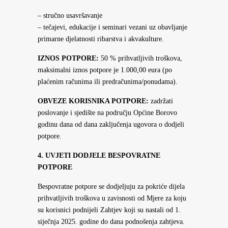
– stručno usavršavanje
– tečajevi, edukacije i seminari vezani uz obavljanje
primarne djelatnosti ribarstva i akvakulture.
IZNOS POTPORE:
50 % prihvatljivih troškova,
maksimalni iznos potpore je 1.000,00 eura (po
plaćenim računima ili predračunima/ponudama).
OBVEZE KORISNIKA POTPORE:
zadržati
poslovanje i sjedište na području Općine Borovo
godinu dana od dana zaključenja ugovora o dodjeli
potpore.
4. UVJETI DODJELE BESPOVRATNE
POTPORE
Bespovratne potpore se dodjeljuju za pokriće dijela
prihvatljivih troškova u zavisnosti od Mjere za koju
su korisnici podnijeli Zahtjev koji su nastali od 1.
siječnja 2025. godine do dana podnošenja zahtjeva.