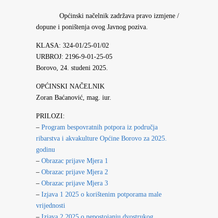
Općinski načelnik zadržava pravo izmjene /
dopune i poništenja ovog Javnog poziva.
KLASA: 324-01/25-01/02
URBROJ: 2196-9-01-25-05
Borovo, 24. studeni 2025.
OPĆINSKI NAČELNIK
Zoran Baćanović, mag. iur.
PRILOZI:
–
Program bespovratnih potpora iz područja
ribarstva i akvakulture Općine Borovo za 2025.
godinu
–
Obrazac prijave Mjera 1
–
Obrazac prijave Mjera 2
–
Obrazac prijave Mjera 3
–
Izjava 1 2025 o korištenim potporama male
vrijednosti
–
Izjava 2 2025 o nepostojanju dvostrukog