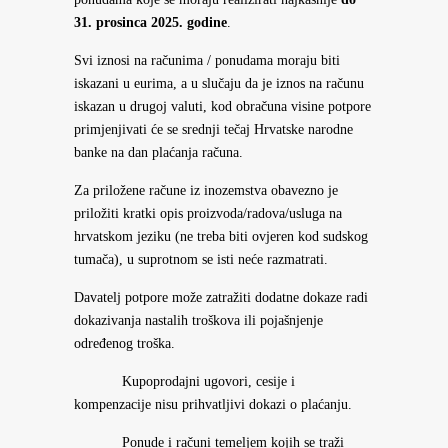
31. prosinca 2025. godine
.
Svi iznosi na računima / ponudama moraju biti
iskazani u eurima, a u slučaju da je iznos na računu
iskazan u drugoj valuti, kod obračuna visine potpore
primjenjivati će se srednji tečaj Hrvatske narodne
banke na dan plaćanja računa.
Za priložene račune iz inozemstva obavezno je
priložiti kratki opis proizvoda/radova/usluga na
hrvatskom jeziku (ne treba biti ovjeren kod sudskog
tumača), u suprotnom se isti neće razmatrati.
Davatelj potpore može zatražiti dodatne dokaze radi
dokazivanja nastalih troškova ili pojašnjenje
određenog troška.
Kupoprodajni ugovori, cesije i
kompenzacije nisu prihvatljivi dokazi o plaćanju.
Ponude i računi temeljem kojih se traži