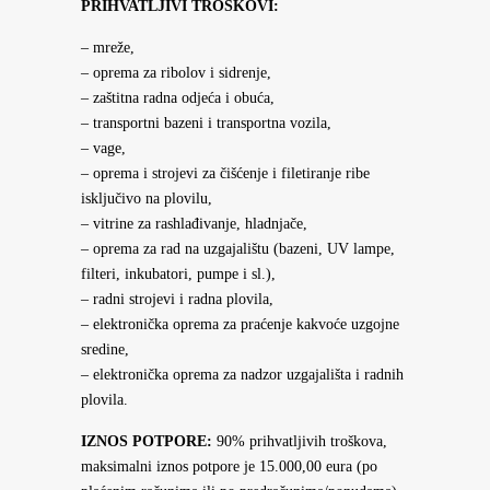
PRIHVATLJIVI TROŠKOVI:
– mreže,
– oprema za ribolov i sidrenje,
– zaštitna radna odjeća i obuća,
– transportni bazeni i transportna vozila,
– vage,
– oprema i strojevi za čišćenje i filetiranje ribe
isključivo na plovilu,
– vitrine za rashlađivanje, hladnjače,
– oprema za rad na uzgajalištu (bazeni, UV lampe,
filteri, inkubatori, pumpe i sl.),
– radni strojevi i radna plovila,
– elektronička oprema za praćenje kakvoće uzgojne
sredine,
– elektronička oprema za nadzor uzgajališta i radnih
plovila.
IZNOS POTPORE:
90% prihvatljivih troškova,
maksimalni iznos potpore je 15.000,00 eura (po