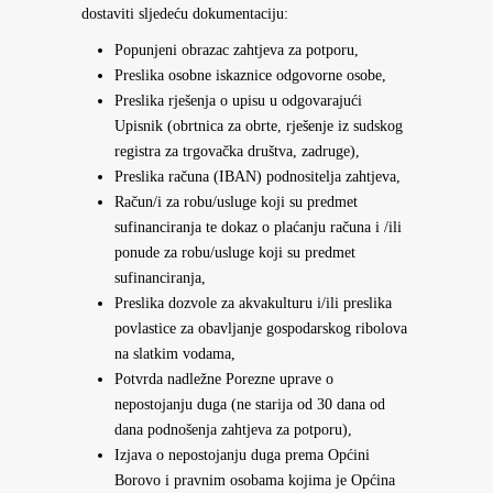
dostaviti sljedeću dokumentaciju:
Popunjeni obrazac zahtjeva za potporu,
Preslika osobne iskaznice odgovorne osobe,
Preslika rješenja o upisu u odgovarajući
Upisnik (obrtnica za obrte, rješenje iz sudskog
registra za trgovačka društva, zadruge),
Preslika računa (IBAN) podnositelja zahtjeva,
Račun/i za robu/usluge koji su predmet
sufinanciranja te dokaz o plaćanju računa i /ili
ponude za robu/usluge koji su predmet
sufinanciranja,
Preslika dozvole za akvakulturu i/ili preslika
povlastice za obavljanje gospodarskog ribolova
na slatkim vodama,
Potvrda nadležne Porezne uprave o
nepostojanju duga (ne starija od 30 dana od
dana podnošenja zahtjeva za potporu),
Izjava o nepostojanju duga prema Općini
Borovo i pravnim osobama kojima je Općina