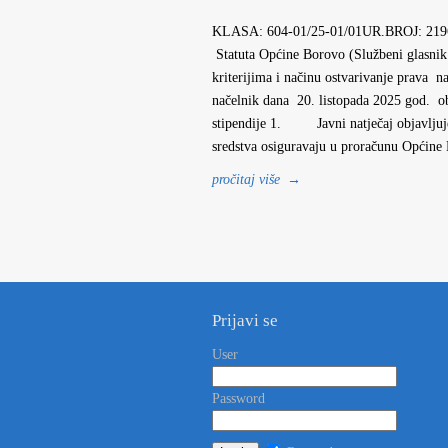
KLASA: 604-01/25-01/01UR.BROJ: 2196-9
Statuta Općine Borovo (Službeni glasnik 
kriterijima i načinu ostvarivanje prava n
načelnik dana 20. listopada 2025 go
stipendije 1. Javni natječaj objavljuje 
sredstva osiguravaju u proračunu Općin
pročitaj više
→
Prijavi se
User
Password