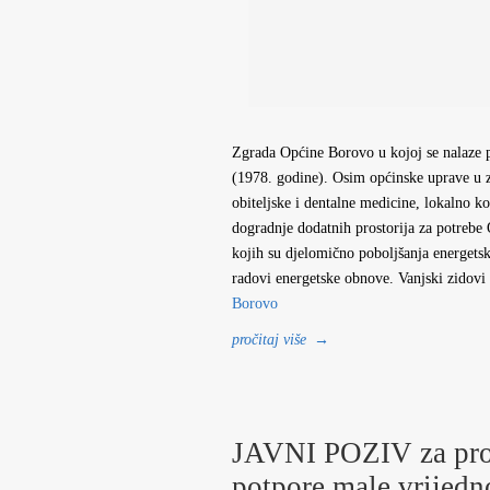
Zgrada Općine Borovo u kojoj se nalaze p
(1978. godine). Osim općinske uprave u zg
obiteljske i dentalne medicine, lokalno 
dogradnje dodatnih prostorija za potrebe 
kojih su djelomično poboljšanja energetsk
radovi energetske obnove. Vanjski zido
Borovo
pročitaj više
→
JAVNI POZIV za pro
potpore male vrijedn