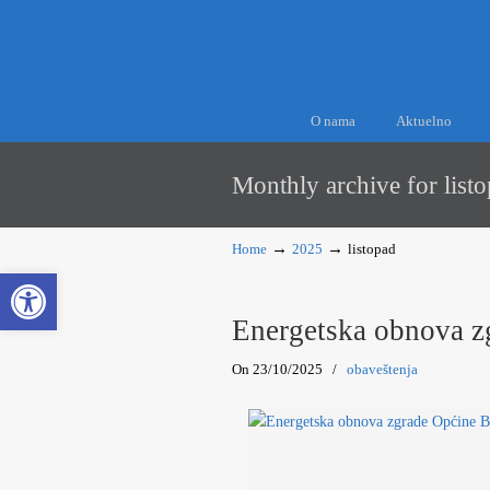
O nama
Aktuelno
Monthly archive for list
→
→
Home
2025
listopad
Open toolbar
Energetska obnova z
On 23/10/2025
/
obaveštenja