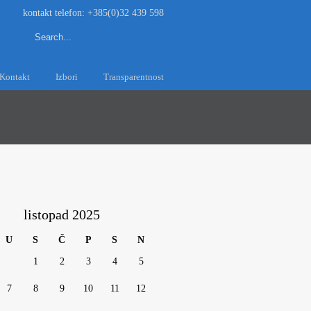
kontakt telefon: +385(0)32 439 598
Kontakt
Izbori
Transparentnost
listopad 2025
U
S
Č
P
S
N
1
2
3
4
5
7
8
9
10
11
12