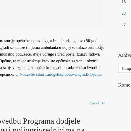
13
20
27
rostorije općinske uprave izgrađena je prije gotovo 50 godina
radi se nalaze i mjesna ambulanta u kojoj se nalaze ordinacije
komunalno poduzeće, dvije udruge i ured pošte. Izuzev radova
Arhiva
Općine, te rekonstrukcije krovište općinske zgrade u okviru
Arhiva
a svojstva zgrade, na općinskoj zgadi dosada se nisu izvodili
vesti
vi općinske…
Nastavite čitati
Energetska obnova zgrade Općine
Komen
Back to Top
vedbu Programa dodjele
osti poljoprivrednicima na