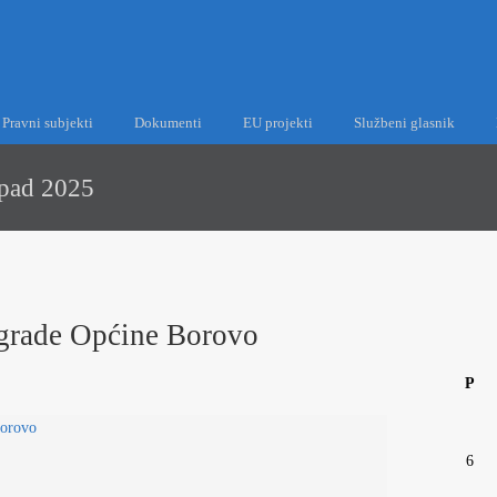
Pravni subjekti
Dokumenti
EU projekti
Službeni glasnik
opad 2025
grade Općine Borovo
P
6