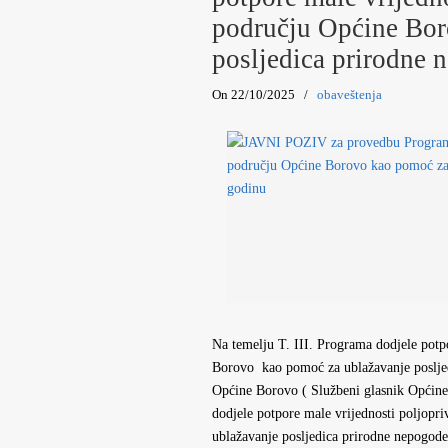
području Općine Bor
posljedica prirodne 
On 22/10/2025
/
obaveštenja
Na temelju T. III. Programa dodjele potp
Borovo kao pomoć za ublažavanje posljedi
Općine Borovo ( Službeni glasnik Opći
dodjele potpore male vrijednosti poljop
ublažavanje posljedica prirodne nepogo