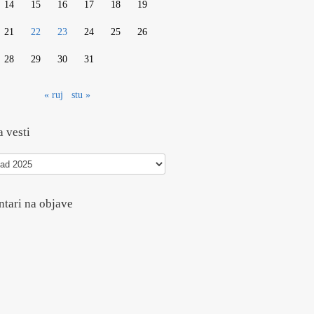
14
15
16
17
18
19
21
22
23
24
25
26
28
29
30
31
« ruj
stu »
 vesti
tari na objave