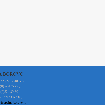
A BOROVO
 32 227 BOROVO
 (0)32 439-598,
 (0)32 439-601,
(0)99 439-5980,
o@opcina-borovo.hr