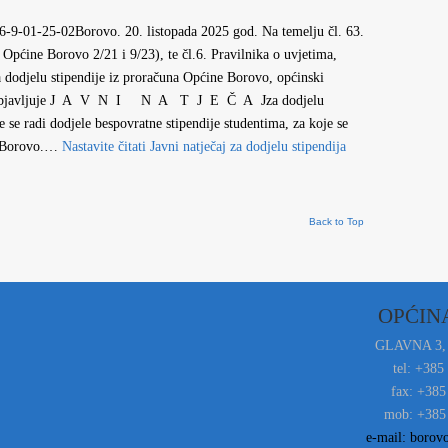
-01-25-02Borovo. 20. listopada 2025 god. Na temelju čl. 63.
Općine Borovo 2/21 i 9/23), te čl.6. Pravilnika o uvjetima,
a dodjelu stipendije iz proračuna Općine Borovo, općinski
d. objavljuje J A V N I N A T J E Č A Jza dodjelu
se radi dodjele bespovratne stipendije studentima, za koje se
e Borovo.…
Nastavite čitati
Javni natječaj za dodjelu stipendija
Back to Top
OPĆIN
GLAVNA 3,
tel: +385
fax: +385
mob: +385 
e-mail: borov