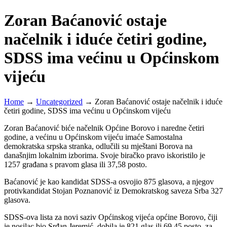
Zoran Baćanović ostaje
načelnik i iduće četiri godine,
SDSS ima većinu u Općinskom
vijeću
Home
→
Uncategorized
→
Zoran Baćanović ostaje načelnik i iduće
četiri godine, SDSS ima većinu u Općinskom vijeću
Zoran Baćanović biće načelnik Općine Borovo i naredne četiri
godine, a većinu u Općinskom vijeću imaće Samostalna
demokratska srpska stranka, odlučili su mještani Borova na
današnjim lokalnim izborima. Svoje biračko pravo iskoristilo je
1257 građana s pravom glasa ili 37,58 posto.
Baćanović je kao kandidat SDSS-a osvojio 875 glasova, a njegov
protivkandidat Stojan Poznanović iz Demokratskog saveza Srba 327
glasova.
SDSS-ova lista za novi saziv Općinskog vijeća općine Borovo, čiji
je nosilac bio Srđan Jeremić, dobila je 821 glas ili 69,45 posto, za