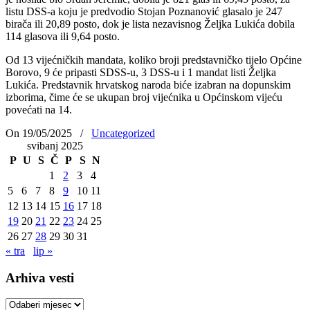
listu DSS-a koju je predvodio Stojan Poznanović glasalo je 247
birača ili 20,89 posto, dok je lista nezavisnog Željka Lukića dobila
114 glasova ili 9,64 posto.
Od 13 vijećničkih mandata, koliko broji predstavničko tijelo Općine
Borovo, 9 će pripasti SDSS-u, 3 DSS-u i 1 mandat listi Željka
Lukića. Predstavnik hrvatskog naroda biće izabran na dopunskim
izborima, čime će se ukupan broj vijećnika u Općinskom vijeću
povećati na 14.
On 19/05/2025
/
Uncategorized
svibanj 2025
P
U
S
Č
P
S
N
1
2
3
4
5
6
7
8
9
10
11
12
13
14
15
16
17
18
19
20
21
22
23
24
25
26
27
28
29
30
31
« tra
lip »
Arhiva vesti
Arhiva