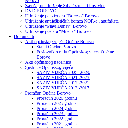
Borovo
Zavičajno udruženje Srba Ozrena i Posavine
DVD BOROVO
Udruženje penzionera “Borovo” Borovo
Udruženje antifašističkih boraca NOR-a i antifašista
Udruženje “Plavi Dunav” Borovo
Udruženje pčelara “Milena” Borovo
Dokumenti
Akti općinskog vijeća Općine Borovo
Statut Općine Borovo
Poslovnik o radu Općinskog vijeća Općine
Borovo
Akti općinskog načelnika
Sjednice Općinskog vijeća
SAZIV VIJEĆA 2025.-2029.
SAZIV VIJEĆA 2021.-2025.
SAZIV VIJEĆA 2017.-2021.
SAZIV VIJEĆA 2013.-2017.
Proračun Općine Borovo
Proračun 2026 godinu
Proračun 2025 godina
Proračun 2024 godina
Proračun 2023. godina
Proračun 2022. godina
Proračun 2021. godina