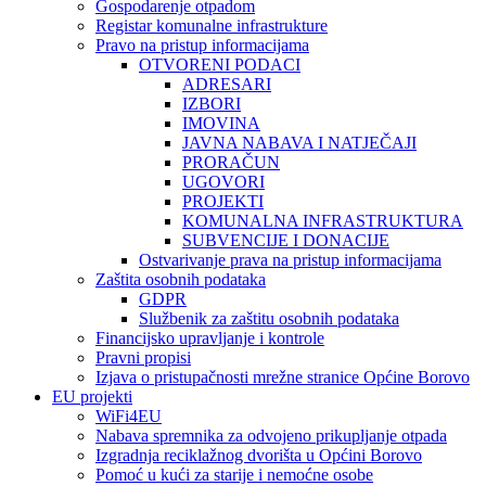
Gospodarenje otpadom
Registar komunalne infrastrukture
Pravo na pristup informacijama
OTVORENI PODACI
ADRESARI
IZBORI
IMOVINA
JAVNA NABAVA I NATJEČAJI
PRORAČUN
UGOVORI
PROJEKTI
KOMUNALNA INFRASTRUKTURA
SUBVENCIJE I DONACIJE
Ostvarivanje prava na pristup informacijama
Zaštita osobnih podataka
GDPR
Službenik za zaštitu osobnih podataka
Financijsko upravljanje i kontrole
Pravni propisi
Izjava o pristupačnosti mrežne stranice Općine Borovo
EU projekti
WiFi4EU
Nabava spremnika za odvojeno prikupljanje otpada
Izgradnja reciklažnog dvorišta u Općini Borovo
Pomoć u kući za starije i nemoćne osobe