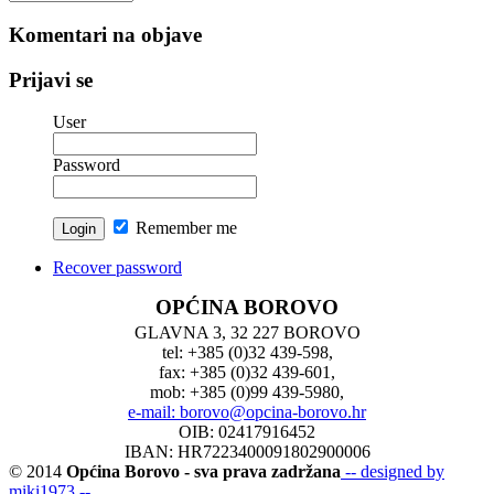
vesti
Komentari na objave
Prijavi se
User
Password
Remember me
Recover password
OPĆINA BOROVO
GLAVNA 3, 32 227 BOROVO
tel: +385 (0)32 439-598,
fax: +385 (0)32 439-601,
mob: +385 (0)99 439-5980,
e-mail: borovo@opcina-borovo.hr
OIB: 02417916452
IBAN: HR7223400091802900006
© 2014
Općina Borovo - sva prava zadržana
-- designed by
miki1973 --