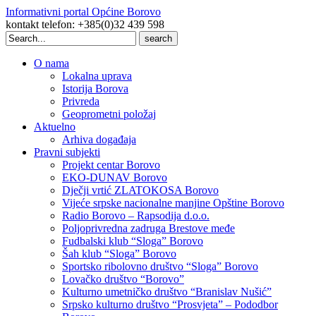
Informativni portal Općine Borovo
kontakt telefon: +385(0)32 439 598
Search
for:
O nama
Lokalna uprava
Istorija Borova
Privreda
Geoprometni položaj
Aktuelno
Arhiva događaja
Pravni subjekti
Projekt centar Borovo
EKO-DUNAV Borovo
Dječji vrtić ZLATOKOSA Borovo
Vijeće srpske nacionalne manjine Opštine Borovo
Radio Borovo – Rapsodija d.o.o.
Poljoprivredna zadruga Brestove međe
Fudbalski klub “Sloga” Borovo
Šah klub “Sloga” Borovo
Sportsko ribolovno društvo “Sloga” Borovo
Lovačko društvo “Borovo”
Kulturno umetničko društvo “Branislav Nušić”
Srpsko kulturno društvo “Prosvjeta” – Pododbor