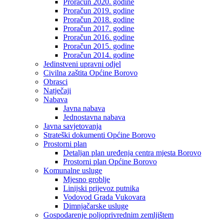
Proračun 2020. godine
Proračun 2019. godine
Proračun 2018. godine
Proračun 2017. godine
Proračun 2016. godine
Proračun 2015. godine
Proračun 2014. godine
Jedinstveni upravni odjel
Civilna zaštita Općine Borovo
Obrasci
Natječaji
Nabava
Javna nabava
Jednostavna nabava
Javna savjetovanja
Strateški dokumenti Općine Borovo
Prostorni plan
Detaljan plan uređenja centra mjesta Borovo
Prostorni plan Općine Borovo
Komunalne usluge
Mjesno groblje
Linijski prijevoz putnika
Vodovod Grada Vukovara
Dimnjačarske usluge
Gospodarenje poljoprivrednim zemljištem