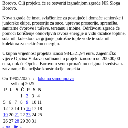
Borovo. Cilj projekta će se ostvariti izgradnjom zgrade NK Sloga
Borovo.
Nova zgrada će imati svlačionice za gostujuće i domaće seniorske i
juniorske ekipe, prostorije za suce, upravne prostorije, spremišta,
sanitarne čvorove i tuševe, teretanu i tribine. Održivosti zgrade će
pomoći korištenje obnovljivih izvora energije u vidu dizalice topline,
solarnih kolektora za grijanje potrošne tople vode te solarnih
kolektora za električnu energiju.
Ukupna vrijednost projekta iznosi 984.321,94 eura. Zajedničko
vijeće Općina Vukovar sufinancira projekt iznosom od 200.00,00
eura, dok će Općina Borovo u svom proračunu osigurati sredstva za
zatvaranje financijske konstrukcije projekta.
On 19/05/2025
/
lokalna samouprava
svibanj 2025
P
U
S
Č
P
S
N
1
2
3
4
5
6
7
8
9
10
11
12
13
14
15
16
17
18
19
20
21
22
23
24
25
26
27
28
29
30
31
« tra
lip »