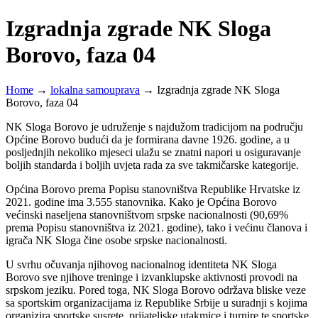
Izgradnja zgrade NK Sloga
Borovo, faza 04
Home
→
lokalna samouprava
→
Izgradnja zgrade NK Sloga
Borovo, faza 04
NK Sloga Borovo je udruženje s najdužom tradicijom na području
Općine Borovo budući da je formirana davne 1926. godine, a u
posljednjih nekoliko mjeseci ulažu se znatni napori u osiguravanje
boljih standarda i boljih uvjeta rada za sve takmičarske kategorije.
Općina Borovo prema Popisu stanovništva Republike Hrvatske iz
2021. godine ima 3.555 stanovnika. Kako je Općina Borovo
većinski naseljena stanovništvom srpske nacionalnosti (90,69%
prema Popisu stanovništva iz 2021. godine), tako i većinu članova i
igrača NK Sloga čine osobe srpske nacionalnosti.
U svrhu očuvanja njihovog nacionalnog identiteta NK Sloga
Borovo sve njihove treninge i izvanklupske aktivnosti provodi na
srpskom jeziku. Pored toga, NK Sloga Borovo održava bliske veze
sa sportskim organizacijama iz Republike Srbije u suradnji s kojima
organizira sportske susrete, prijateljske utakmice i turnire te sportske