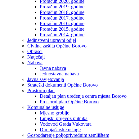
Proračun 2020. godine
Proračun 2019. godine
Proračun 2018. godine
Proračun 2017. godine
Proračun 2016. godine
Proračun 2015. godine
Proračun 2014. godine
Jedinstveni upravni odjel
Civilna zaštita Općine Borovo
Obrasci
Natječaji
Nabava
Javna nabava
Jednostavna nabava
Javna savjetovanja
Strateški dokumenti Općine Borovo
Prostorni plan
Detaljan plan uređenja centra mjesta Borovo
Prostorni plan Općine Borovo
Komunalne usluge
Mjesno groblje
Linijski prijevoz putnika
Vodovod Grada Vukovara
Dimnjačarske usluge
Gospodarenje poljoprivrednim zemljištem