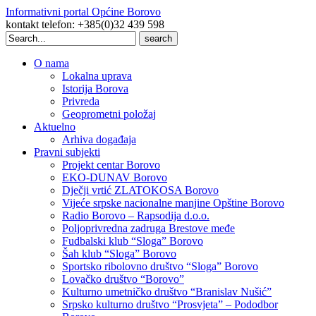
Informativni portal Općine Borovo
kontakt telefon: +385(0)32 439 598
Search
for:
O nama
Lokalna uprava
Istorija Borova
Privreda
Geoprometni položaj
Aktuelno
Arhiva događaja
Pravni subjekti
Projekt centar Borovo
EKO-DUNAV Borovo
Dječji vrtić ZLATOKOSA Borovo
Vijeće srpske nacionalne manjine Opštine Borovo
Radio Borovo – Rapsodija d.o.o.
Poljoprivredna zadruga Brestove međe
Fudbalski klub “Sloga” Borovo
Šah klub “Sloga” Borovo
Sportsko ribolovno društvo “Sloga” Borovo
Lovačko društvo “Borovo”
Kulturno umetničko društvo “Branislav Nušić”
Srpsko kulturno društvo “Prosvjeta” – Pododbor