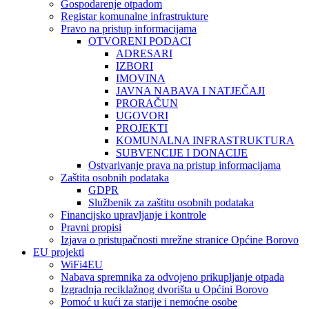
Gospodarenje otpadom
Registar komunalne infrastrukture
Pravo na pristup informacijama
OTVORENI PODACI
ADRESARI
IZBORI
IMOVINA
JAVNA NABAVA I NATJEČAJI
PRORAČUN
UGOVORI
PROJEKTI
KOMUNALNA INFRASTRUKTURA
SUBVENCIJE I DONACIJE
Ostvarivanje prava na pristup informacijama
Zaštita osobnih podataka
GDPR
Službenik za zaštitu osobnih podataka
Financijsko upravljanje i kontrole
Pravni propisi
Izjava o pristupačnosti mrežne stranice Općine Borovo
EU projekti
WiFi4EU
Nabava spremnika za odvojeno prikupljanje otpada
Izgradnja reciklažnog dvorišta u Općini Borovo
Pomoć u kući za starije i nemoćne osobe