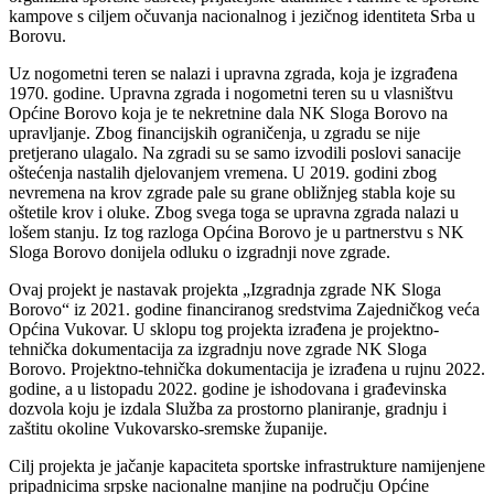
kampove s ciljem očuvanja nacionalnog i jezičnog identiteta Srba u
Borovu.
Uz nogometni teren se nalazi i upravna zgrada, koja je izgrađena
1970. godine. Upravna zgrada i nogometni teren su u vlasništvu
Općine Borovo koja je te nekretnine dala NK Sloga Borovo na
upravljanje. Zbog financijskih ograničenja, u zgradu se nije
pretjerano ulagalo. Na zgradi su se samo izvodili poslovi sanacije
oštećenja nastalih djelovanjem vremena. U 2019. godini zbog
nevremena na krov zgrade pale su grane obližnjeg stabla koje su
oštetile krov i oluke. Zbog svega toga se upravna zgrada nalazi u
lošem stanju. Iz tog razloga Općina Borovo je u partnerstvu s NK
Sloga Borovo donijela odluku o izgradnji nove zgrade.
Ovaj projekt je nastavak projekta „Izgradnja zgrade NK Sloga
Borovo“ iz 2021. godine financiranog sredstvima Zajedničkog veća
Općina Vukovar. U sklopu tog projekta izrađena je projektno-
tehnička dokumentacija za izgradnju nove zgrade NK Sloga
Borovo. Projektno-tehnička dokumentacija je izrađena u rujnu 2022.
godine, a u listopadu 2022. godine je ishodovana i građevinska
dozvola koju je izdala Služba za prostorno planiranje, gradnju i
zaštitu okoline Vukovarsko-sremske županije.
Cilj projekta je jačanje kapaciteta sportske infrastrukture namijenjene
pripadnicima srpske nacionalne manjine na području Općine