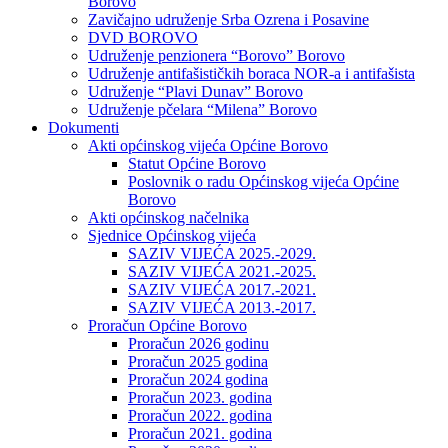
Borovo
Zavičajno udruženje Srba Ozrena i Posavine
DVD BOROVO
Udruženje penzionera “Borovo” Borovo
Udruženje antifašističkih boraca NOR-a i antifašista
Udruženje “Plavi Dunav” Borovo
Udruženje pčelara “Milena” Borovo
Dokumenti
Akti općinskog vijeća Općine Borovo
Statut Općine Borovo
Poslovnik o radu Općinskog vijeća Općine
Borovo
Akti općinskog načelnika
Sjednice Općinskog vijeća
SAZIV VIJEĆA 2025.-2029.
SAZIV VIJEĆA 2021.-2025.
SAZIV VIJEĆA 2017.-2021.
SAZIV VIJEĆA 2013.-2017.
Proračun Općine Borovo
Proračun 2026 godinu
Proračun 2025 godina
Proračun 2024 godina
Proračun 2023. godina
Proračun 2022. godina
Proračun 2021. godina