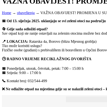
VAŽNA OBAVIJEST! PROMJ
Home
→
obaveštenja
→
VAŽNA OBAVIJEST! PROMJENA U 
📅
Od 13. siječnja 2025. uklanjaju se svi zeleni otoci na područj
🔄
Gdje sada odložiti otpad?
Sav otpad koji ste ranije ostavljali na zelenim otocima možete bez do
📍
LOKACIJA:
Ratarska 4a, Borovo (blizu Mjesnog groblja)
Tko može koristiti uslugu?
Fizičke osobe (građani) s prebivalištem ili boravištem u Općini Borov
🕒
RADNO VRIJEME RECIKLAŽNOG DVORIŠTA
📅
Ponedjeljak, utorak, četvrtak, petak: 7:00 – 15:00 h
📅
Srijeda: 9:00 – 17:00 h
📞
Kontakt broj: 032/544-499
❌
Ne odlažite otpad na mjestima gdje su se nalazili zeleni otoci – k