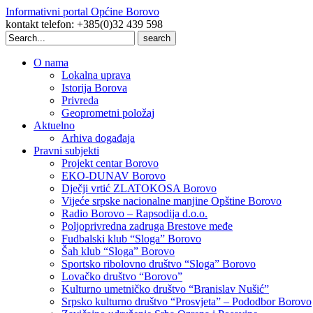
Informativni portal Općine Borovo
kontakt telefon: +385(0)32 439 598
Search
for:
O nama
Lokalna uprava
Istorija Borova
Privreda
Geoprometni položaj
Aktuelno
Arhiva događaja
Pravni subjekti
Projekt centar Borovo
EKO-DUNAV Borovo
Dječji vrtić ZLATOKOSA Borovo
Vijeće srpske nacionalne manjine Opštine Borovo
Radio Borovo – Rapsodija d.o.o.
Poljoprivredna zadruga Brestove međe
Fudbalski klub “Sloga” Borovo
Šah klub “Sloga” Borovo
Sportsko ribolovno društvo “Sloga” Borovo
Lovačko društvo “Borovo”
Kulturno umetničko društvo “Branislav Nušić”
Srpsko kulturno društvo “Prosvjeta” – Pododbor Borovo