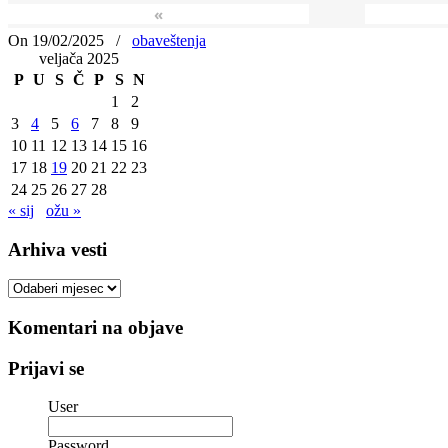
«
On 19/02/2025
/
obaveštenja
veljača 2025
P
U
S
Č
P
S
N
1
2
3
4
5
6
7
8
9
10
11
12
13
14
15
16
17
18
19
20
21
22
23
24
25
26
27
28
« sij
ožu »
Arhiva vesti
Arhiva
vesti
Komentari na objave
Prijavi se
User
Password