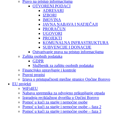
Pravo na pristup informacijama
OTVORENI PODACI
ADRESARI
IZBORI
IMOVINA
JAVNA NABAVA I NATJEČAJI
PRORAČUN
UGOVORI
PROJEKTI
KOMUNALNA INFRASTRUKTURA
SUBVENCIJE I DONACIJE
Ostvarivanje prava na pristup informacijama
Zaštita osobnih podataka
GDPR
Službenik za zaštitu osobnih podataka
Financijsko upravljanje i kontrole
Pravni propisi
Izjava o pristupačnosti mrežne stranice Općine Borovo
EU projekti
WiFi4EU
Nabava spremnika za odvojeno prikupljanje otpada
Izgradnja reciklažnog dvorišta u Općini Borovo
Pomoć u kući za starije i nemoćne osobe
Pomoć u kući za starije i nemoćne osobe – faza 2
Pomoć u kući za starije i nemoćne osobe – faza 3