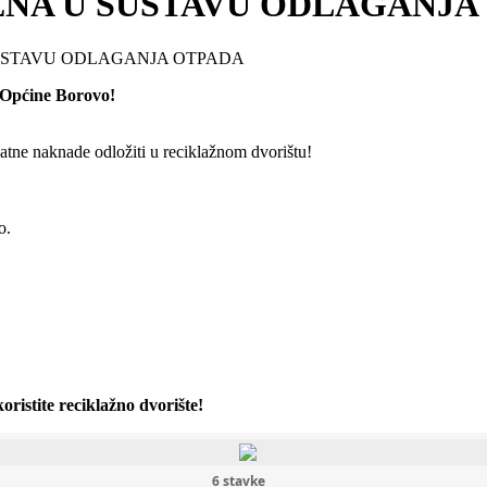
ENA U SUSTAVU ODLAGANJA
SUSTAVU ODLAGANJA OTPADA
u Općine Borovo!
datne naknade odložiti u reciklažnom dvorištu!
o.
oristite reciklažno dvorište!
6 stavke