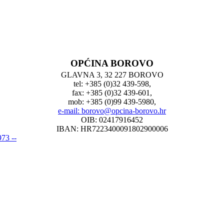
OPĆINA BOROVO
GLAVNA 3, 32 227 BOROVO
tel: +385 (0)32 439-598,
fax: +385 (0)32 439-601,
mob: +385 (0)99 439-5980,
e-mail: borovo@opcina-borovo.hr
OIB: 02417916452
IBAN: HR7223400091802900006
73 --