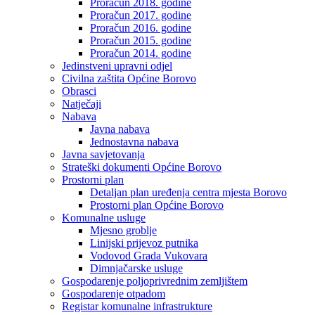
Proračun 2018. godine
Proračun 2017. godine
Proračun 2016. godine
Proračun 2015. godine
Proračun 2014. godine
Jedinstveni upravni odjel
Civilna zaštita Općine Borovo
Obrasci
Natječaji
Nabava
Javna nabava
Jednostavna nabava
Javna savjetovanja
Strateški dokumenti Općine Borovo
Prostorni plan
Detaljan plan uređenja centra mjesta Borovo
Prostorni plan Općine Borovo
Komunalne usluge
Mjesno groblje
Linijski prijevoz putnika
Vodovod Grada Vukovara
Dimnjačarske usluge
Gospodarenje poljoprivrednim zemljištem
Gospodarenje otpadom
Registar komunalne infrastrukture