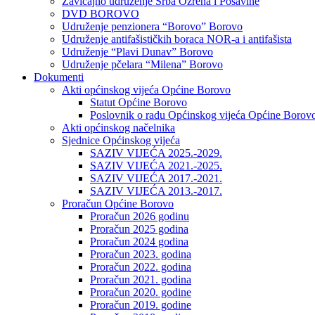
Zavičajno udruženje Srba Ozrena i Posavine
DVD BOROVO
Udruženje penzionera “Borovo” Borovo
Udruženje antifašističkih boraca NOR-a i antifašista
Udruženje “Plavi Dunav” Borovo
Udruženje pčelara “Milena” Borovo
Dokumenti
Akti općinskog vijeća Općine Borovo
Statut Općine Borovo
Poslovnik o radu Općinskog vijeća Općine Borov
Akti općinskog načelnika
Sjednice Općinskog vijeća
SAZIV VIJEĆA 2025.-2029.
SAZIV VIJEĆA 2021.-2025.
SAZIV VIJEĆA 2017.-2021.
SAZIV VIJEĆA 2013.-2017.
Proračun Općine Borovo
Proračun 2026 godinu
Proračun 2025 godina
Proračun 2024 godina
Proračun 2023. godina
Proračun 2022. godina
Proračun 2021. godina
Proračun 2020. godine
Proračun 2019. godine