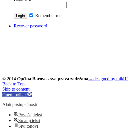
Remember me
Recover password
© 2014
Općina Borovo - sva prava zadržana
-- designed by miki19
Back to Top
Skip to content
Open toolbar
Alati pristupačnosti
Povećaj tekst
Smanji tekst
Sivi tonovi