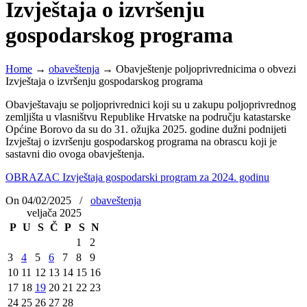
Izvještaja o izvršenju
gospodarskog programa
Home
→
obaveštenja
→
Obavještenje poljoprivrednicima o obvezi
Izvještaja o izvršenju gospodarskog programa
Obavještavaju se poljoprivrednici koji su u zakupu poljoprivrednog
zemljišta u vlasništvu Republike Hrvatske na području katastarske
Općine Borovo da su do 31. ožujka 2025. godine dužni podnijeti
Izvještaj o izvršenju gospodarskog programa na obrascu koji je
sastavni dio ovoga obavještenja.
OBRAZAC Izvještaja gospodarski program za 2024. godinu
On 04/02/2025
/
obaveštenja
veljača 2025
P
U
S
Č
P
S
N
1
2
3
4
5
6
7
8
9
10
11
12
13
14
15
16
17
18
19
20
21
22
23
24
25
26
27
28