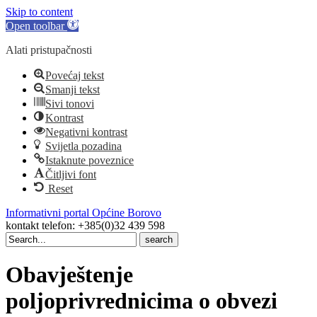
Skip to content
Open toolbar
Alati pristupačnosti
Povećaj tekst
Smanji tekst
Sivi tonovi
Kontrast
Negativni kontrast
Svijetla pozadina
Istaknute poveznice
Čitljivi font
Reset
Informativni portal Općine Borovo
kontakt telefon: +385(0)32 439 598
Search
for:
Obavještenje
poljoprivrednicima o obvezi