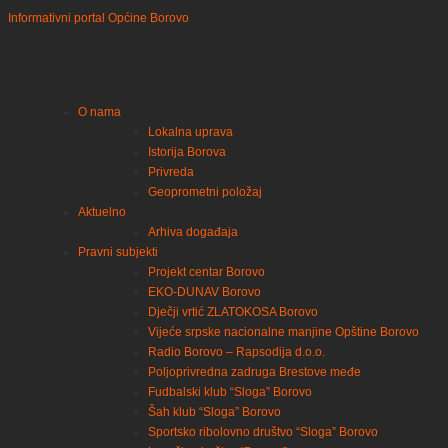
Informativni portal Općine Borovo
O nama
Lokalna uprava
Istorija Borova
Privreda
Geoprometni položaj
Aktuelno
Arhiva događaja
Pravni subjekti
Projekt centar Borovo
EKO-DUNAV Borovo
Dječji vrtić ZLATOKOSA Borovo
Vijeće srpske nacionalne manjine Opštine Borovo
Radio Borovo – Rapsodija d.o.o.
Poljoprivredna zadruga Brestove međe
Fudbalski klub “Sloga” Borovo
Šah klub “Sloga” Borovo
Sportsko ribolovno društvo “Sloga” Borovo