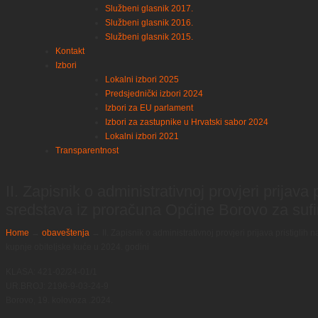
Službeni glasnik 2017.
Službeni glasnik 2016.
Službeni glasnik 2015.
Kontakt
Izbori
Lokalni izbori 2025
Predsjednički izbori 2024
Izbori za EU parlament
Izbori za zastupnike u Hrvatski sabor 2024
Lokalni izbori 2021
Transparentnost
II. Zapisnik o administrativnoj provjeri prijava 
sredstava iz proračuna Općine Borovo za sufin
Home
→
obaveštenja
→
II. Zapisnik o administrativnoj provjeri prijava pristigl
kupnje obiteljske kuće u 2024. godini
KLASA: 421-02/24-01/1
UR.BROJ: 2196-9-03-24-9
Borovo, 19. kolovoza .2024.