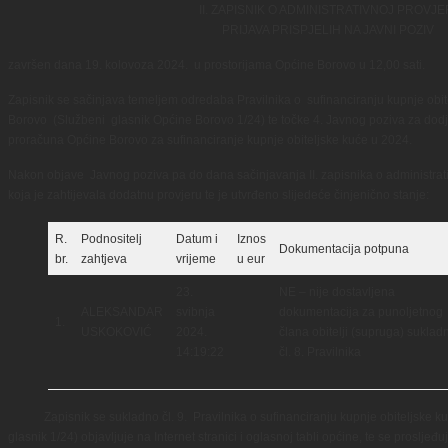
II. ZAPISNIK O ADMINISTRATIVNOJ PROVJE
PRIJAVA PRISPJELIH NA JAVNI POZIV
završen dana 19. kolovoza 2024. u prostorijama Općine Borovo u 12,00 sati.
Zapisnik se sačinjava temeljem odredaba Pravilnika o sufinanciranju kupnje obi
Borovo (Službeni glasnik Općine Borovo 1/24) te točke 4. Javnog poziva za dodje
proračuna Općine Borovo za sufinanciranje kupnje obiteljske kuće u 2024.
Nakon objave Javnog poziva pa do dana sačinjavanja II. zapisnika o administrativ
koja je zahtijevala dodatnu provjeru te je utvrđeno slijedeće činjenično stanje:
R.
Podnositelj
Datum i
Iznos
Dokumentacija potpuna
br.
zahtjeva
vrijeme
u eur
23.
NE – nije dostavljena
ALEKSANDAR
svibnja
dokumentacija za punoljetnog
1.
USKOKOVIĆ
2024.
člana obitelji (supruga) suklad
14:19:22
čl. 8. Pravilnika
Zapisnik se sukladno čl. 9. Pravilnika o sufinanciranju kupnje obiteljske k
glasnik 1/24) objavljuje na Internet stranici i oglasnoj tabli općine, te se proslje