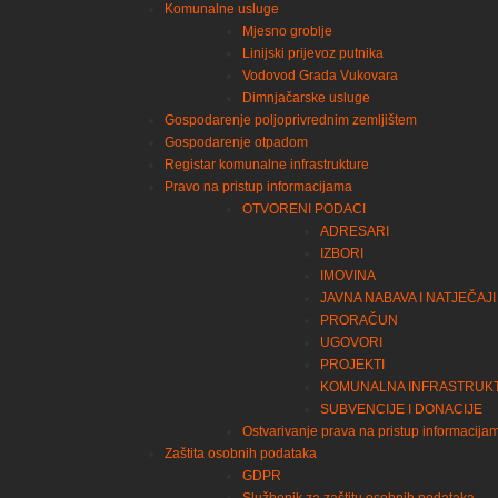
Komunalne usluge
Mjesno groblje
Linijski prijevoz putnika
Vodovod Grada Vukovara
Dimnjačarske usluge
Gospodarenje poljoprivrednim zemljištem
Gospodarenje otpadom
Registar komunalne infrastrukture
Pravo na pristup informacijama
OTVORENI PODACI
ADRESARI
IZBORI
IMOVINA
JAVNA NABAVA I NATJEČAJI
PRORAČUN
UGOVORI
PROJEKTI
KOMUNALNA INFRASTRUK
SUBVENCIJE I DONACIJE
Ostvarivanje prava na pristup informacija
Zaštita osobnih podataka
GDPR