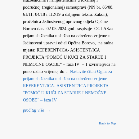
službenicima i namještenicima u lokalnoj i
područnoj (regionalnoj) samoupravi (NN br. 86/08,
61/11, 04/18 i 112/19 u daljnjem tekstu: Zakon),
pročelnica Jedinstvenog upravnog odjela Općine
Borovo dana 02.05.2024 god. raspisuje: OGLASza
prijam službenika u službu na određeno vrijeme u
Jedinstveni upravni odjel Općine Borovo, na radna
mjesta: REFERENT/ICA- ASISTENT/ICA
PROJEKTA “POMOĆ U KUĆI ZA STARIJE I
NEMOĆNE OSOBE“ – faza IV – 1 izvršitelj/ica na
puno radno vrijeme, do…
Nastavite čitati
Oglas za
prijam službenika u službu na određeno vrijeme
REFERENT/ICA- ASISTENT/ICA PROJEKTA
“POMOĆ U KUĆI ZA STARIJE I NEMOĆNE
OSOBE“ – faza IV
pročitaj više
→
Back to Top