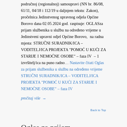
područnoj (regionalnoj) samoupravi (NN br. 86/08,
61/11, 04/18 i 112/19 u daljnjem tekstu: Zakon),
pročelnica Jedinstvenog upravnog odjela Općine
Borovo dana 02.05.2024 god. raspisuje: OGLASza
prijam službenika u službu na određeno vrijeme u
Jedinstveni upravni odjel Općine Borovo, na radna
mjesta: STRUČNI SURADNIK/ICA –
VODITELJ/ICA PROJEKTA “POMOĆ U KUĆI ZA
STARIJE I NEMOĆNE OSOBE“ – faza IV – 1
izvršitelj/ica na puno radno…
Nastavite čitati
Oglas
za prijam službenika u službu na određeno vrijeme
STRUČNI SURADNIK/ICA – VODITELJ/ICA
PROJEKTA “POMOĆ U KUĆI ZA STARIJE I
NEMOĆNE OSOBE“ – faza IV
pročitaj više
→
Back to Top