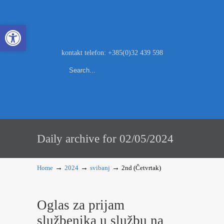
Open toolbar
kontakt telefon: +385(0)32 439 598
Daily archive for 02/05/2024
→
→
→
Home
2024
svibanj
2nd (Četvrtak)
Oglas za prijam
službenika u službu na