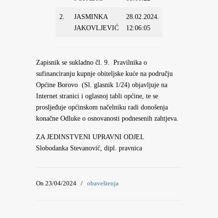
2.
JASMINKA
28.02.2024.
4.000,00
DA
JAKOVLJEVIĆ
12:06:05
Zapisnik se sukladno čl. 9. Pravilnika o
sufinanciranju kupnje obiteljske kuće na području
Općine Borovo (Sl. glasnik 1/24) objavljuje na
Internet stranici i oglasnoj tabli općine, te se
prosljeđuje općinskom načelniku radi donošenja
konačne Odluke o osnovanosti podnesenih zahtjeva.
ZA JEDINSTVENI UPRAVNI ODJEL
Slobodanka Stevanović, dipl. pravnica
On 23/04/2024
/
obaveštenja