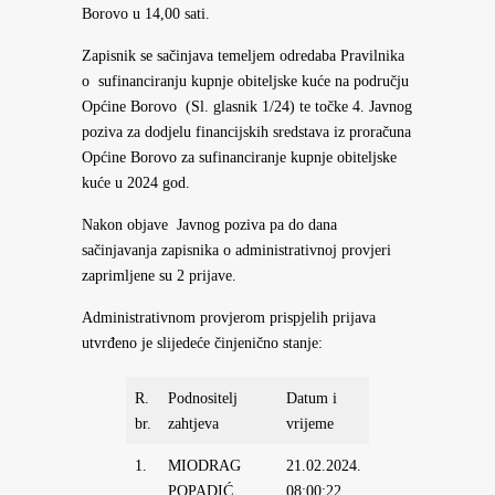
Borovo u 14,00 sati.
Zapisnik se sačinjava temeljem odredaba Pravilnika
o sufinanciranju kupnje obiteljske kuće na području
Općine Borovo (Sl. glasnik 1/24) te točke 4. Javnog
poziva za dodjelu financijskih sredstava iz proračuna
Općine Borovo za sufinanciranje kupnje obiteljske
kuće u 2024 god.
Nakon objave Javnog poziva pa do dana
sačinjavanja zapisnika o administrativnoj provjeri
zaprimljene su 2 prijave.
Administrativnom provjerom prispjelih prijava
utvrđeno je slijedeće činjenično stanje:
R.
Podnositelj
Datum i
Iznos u
Dokume
br.
zahtjeva
vrijeme
eur
potpun
1.
MIODRAG
21.02.2024.
4.000,00
DA
POPADIĆ
08:00:22