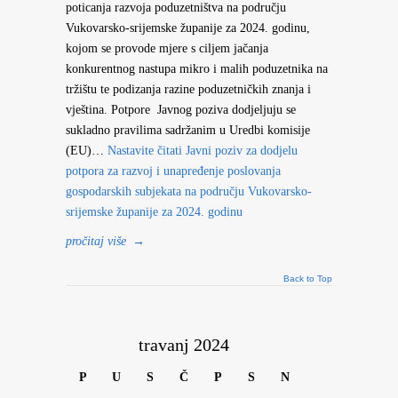
poticanja razvoja poduzetništva na području
Vukovarsko-srijemske županije za 2024. godinu,
kojom se provode mjere s ciljem jačanja
konkurentnog nastupa mikro i malih poduzetnika na
tržištu te podizanja razine poduzetničkih znanja i
vještina. Potpore Javnog poziva dodjeljuju se
sukladno pravilima sadržanim u Uredbi komisije
(EU)…
Nastavite čitati
Javni poziv za dodjelu
potpora za razvoj i unapređenje poslovanja
gospodarskih subjekata na području Vukovarsko-
srijemske županije za 2024. godinu
pročitaj više
→
Back to Top
travanj 2024
P
U
S
Č
P
S
N