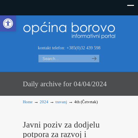
Open toolbar
kontakt telefon: +385(0)32 439 598
Search
Daily archive for 04/04/2024
→
→
→
Home
2024
travanj
4th (Četvrtak)
Javni poziv za dodjelu
potpora za razvoj i