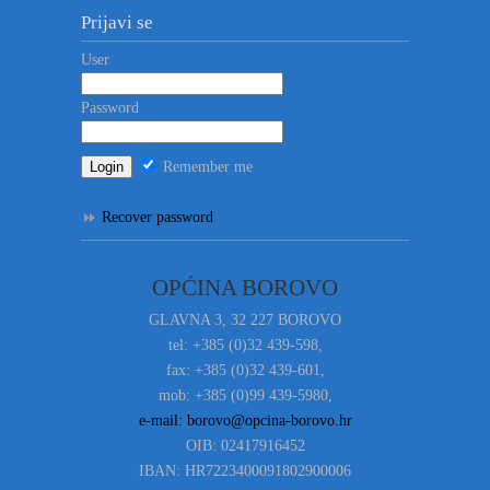
Prijavi se
User
Password
Remember me
Recover password
OPĆINA BOROVO
GLAVNA 3, 32 227 BOROVO
tel: +385 (0)32 439-598,
fax: +385 (0)32 439-601,
mob: +385 (0)99 439-5980,
e-mail: borovo@opcina-borovo.hr
OIB: 02417916452
IBAN: HR7223400091802900006