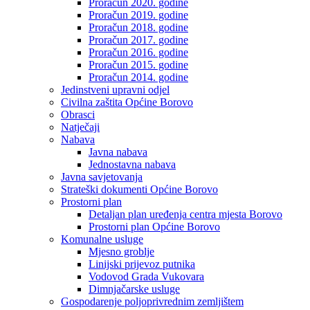
Proračun 2020. godine
Proračun 2019. godine
Proračun 2018. godine
Proračun 2017. godine
Proračun 2016. godine
Proračun 2015. godine
Proračun 2014. godine
Jedinstveni upravni odjel
Civilna zaštita Općine Borovo
Obrasci
Natječaji
Nabava
Javna nabava
Jednostavna nabava
Javna savjetovanja
Strateški dokumenti Općine Borovo
Prostorni plan
Detaljan plan uređenja centra mjesta Borovo
Prostorni plan Općine Borovo
Komunalne usluge
Mjesno groblje
Linijski prijevoz putnika
Vodovod Grada Vukovara
Dimnjačarske usluge
Gospodarenje poljoprivrednim zemljištem