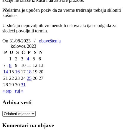
akcije ne izlaze iz kuća i da zatvore prozore.
Pčelarima je upućen poziv da za vreme tretiranja trebaju skloniti
košnice.
U slučaju nepovoljnih vremenskih uslova akcija se odgađa za
sledeći povoljniji termin.
On 31/08/2023
/
obaveštenja
kolovoz 2023
P
U
S
Č
P
S
N
1
2
3
4
5
6
7
8
9
10
11
12
13
14
15
16
17
18
19
20
21
22
23
24
25
26
27
28
29
30
31
« srp
ruj »
Arhiva vesti
Arhiva
vesti
Komentari na objave