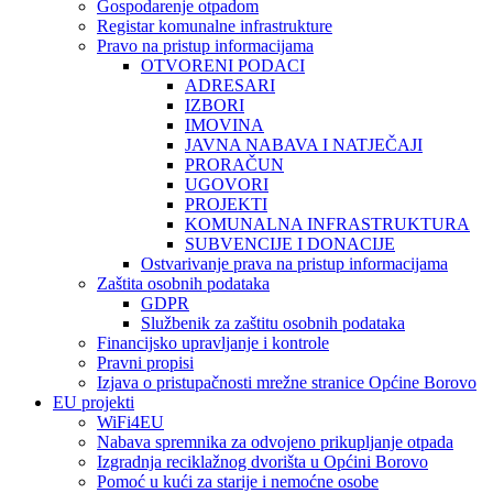
Gospodarenje otpadom
Registar komunalne infrastrukture
Pravo na pristup informacijama
OTVORENI PODACI
ADRESARI
IZBORI
IMOVINA
JAVNA NABAVA I NATJEČAJI
PRORAČUN
UGOVORI
PROJEKTI
KOMUNALNA INFRASTRUKTURA
SUBVENCIJE I DONACIJE
Ostvarivanje prava na pristup informacijama
Zaštita osobnih podataka
GDPR
Službenik za zaštitu osobnih podataka
Financijsko upravljanje i kontrole
Pravni propisi
Izjava o pristupačnosti mrežne stranice Općine Borovo
EU projekti
WiFi4EU
Nabava spremnika za odvojeno prikupljanje otpada
Izgradnja reciklažnog dvorišta u Općini Borovo
Pomoć u kući za starije i nemoćne osobe