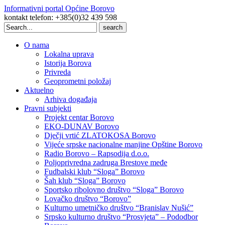
Informativni portal Općine Borovo
kontakt telefon: +385(0)32 439 598
Search
for:
O nama
Lokalna uprava
Istorija Borova
Privreda
Geoprometni položaj
Aktuelno
Arhiva događaja
Pravni subjekti
Projekt centar Borovo
EKO-DUNAV Borovo
Dječji vrtić ZLATOKOSA Borovo
Vijeće srpske nacionalne manjine Opštine Borovo
Radio Borovo – Rapsodija d.o.o.
Poljoprivredna zadruga Brestove međe
Fudbalski klub “Sloga” Borovo
Šah klub “Sloga” Borovo
Sportsko ribolovno društvo “Sloga” Borovo
Lovačko društvo “Borovo”
Kulturno umetničko društvo “Branislav Nušić”
Srpsko kulturno društvo “Prosvjeta” – Pododbor