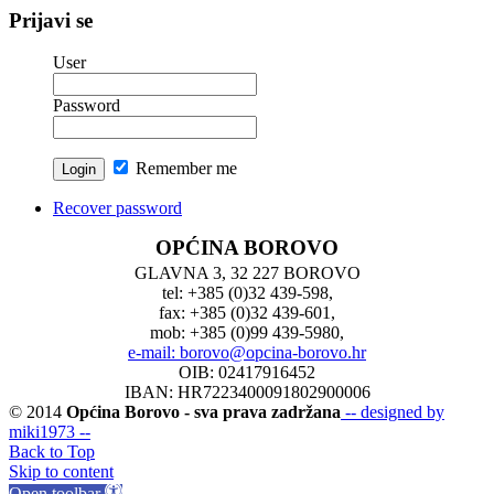
Prijavi se
User
Password
Remember me
Recover password
OPĆINA BOROVO
GLAVNA 3, 32 227 BOROVO
tel: +385 (0)32 439-598,
fax: +385 (0)32 439-601,
mob: +385 (0)99 439-5980,
e-mail: borovo@opcina-borovo.hr
OIB: 02417916452
IBAN: HR7223400091802900006
© 2014
Općina Borovo - sva prava zadržana
-- designed by
miki1973 --
Back to Top
Skip to content
Open toolbar