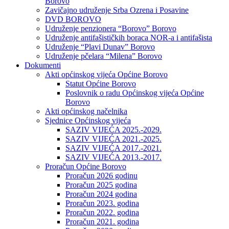
Borovo
Zavičajno udruženje Srba Ozrena i Posavine
DVD BOROVO
Udruženje penzionera “Borovo” Borovo
Udruženje antifašističkih boraca NOR-a i antifašista
Udruženje “Plavi Dunav” Borovo
Udruženje pčelara “Milena” Borovo
Dokumenti
Akti općinskog vijeća Općine Borovo
Statut Općine Borovo
Poslovnik o radu Općinskog vijeća Općine
Borovo
Akti općinskog načelnika
Sjednice Općinskog vijeća
SAZIV VIJEĆA 2025.-2029.
SAZIV VIJEĆA 2021.-2025.
SAZIV VIJEĆA 2017.-2021.
SAZIV VIJEĆA 2013.-2017.
Proračun Općine Borovo
Proračun 2026 godinu
Proračun 2025 godina
Proračun 2024 godina
Proračun 2023. godina
Proračun 2022. godina
Proračun 2021. godina