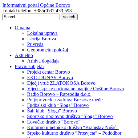
Informativni portal Općine Borovo
kontakt telefon: +385(0)32 439 598
Search
for:
O nama
Lokalna uprava
Istorija Borova
Privreda
Geoprometni položaj
Aktuelno
Arhiva događaja
Pravni subjekti
Projekt centar Borovo
EKO-DUNAV Borovo
Dječji vrtić ZLATOKOSA Borovo
Vijeće srpske nacionalne manjine Opštine Borovo
Radio Borovo – Rapsodija d.o.o.
Poljoprivredna zadruga Brestove međe
Fudbalski klub “Sloga” Borovo
Šah klub “Sloga” Borovo
Sportsko ribolovno društvo “Sloga” Borovo
Lovačko društvo “Borovo”
Kulturno umetničko društvo “Branislav Nušić”
Srpsko kulturno društvo “Prosvjeta” – Pododbor