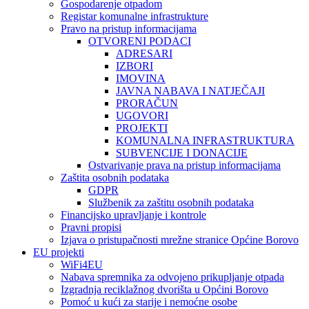
Gospodarenje otpadom
Registar komunalne infrastrukture
Pravo na pristup informacijama
OTVORENI PODACI
ADRESARI
IZBORI
IMOVINA
JAVNA NABAVA I NATJEČAJI
PRORAČUN
UGOVORI
PROJEKTI
KOMUNALNA INFRASTRUKTURA
SUBVENCIJE I DONACIJE
Ostvarivanje prava na pristup informacijama
Zaštita osobnih podataka
GDPR
Službenik za zaštitu osobnih podataka
Financijsko upravljanje i kontrole
Pravni propisi
Izjava o pristupačnosti mrežne stranice Općine Borovo
EU projekti
WiFi4EU
Nabava spremnika za odvojeno prikupljanje otpada
Izgradnja reciklažnog dvorišta u Općini Borovo
Pomoć u kući za starije i nemoćne osobe