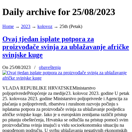
Daily archive for 25/08/2023
Home
→
2023
→
kolovoz
→
25th (Petak)
Ovaj tjedan isplate potpora za
proizvođače svinja za ublažavanje afričke
svinjske kuge
On 25/08/2023
/
obaveštenja
VLADA REPUBLIKE HRVATSKEMinistarstvo
poljoprivredePriopćenje za medije23. kolovoz 2023. godine U petak
25. kolovoza 2023. godine Ministarstvo poljoprivrede i Agencija za
plaćanja u poljoprivredi, ribarstvu i ruralnom razvoju počinju s
isplatama potpora za proizvođače svinja za ublažavanje posljedica
afričke svinjske kuge. Iako je u europskim zemljama različit pristup
po pitanju obeštećenja, Hrvatska se odlučila na pristup pomoći svim
proizvođačima svinja imajući u vidu socioekonomsku situaciju na
pogođenom području. U svrhu ublažavanja negativnih ekonomskih