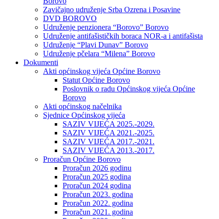
Borovo
Zavičajno udruženje Srba Ozrena i Posavine
DVD BOROVO
Udruženje penzionera “Borovo” Borovo
Udruženje antifašističkih boraca NOR-a i antifašista
Udruženje “Plavi Dunav” Borovo
Udruženje pčelara “Milena” Borovo
Dokumenti
Akti općinskog vijeća Općine Borovo
Statut Općine Borovo
Poslovnik o radu Općinskog vijeća Općine
Borovo
Akti općinskog načelnika
Sjednice Općinskog vijeća
SAZIV VIJEĆA 2025.-2029.
SAZIV VIJEĆA 2021.-2025.
SAZIV VIJEĆA 2017.-2021.
SAZIV VIJEĆA 2013.-2017.
Proračun Općine Borovo
Proračun 2026 godinu
Proračun 2025 godina
Proračun 2024 godina
Proračun 2023. godina
Proračun 2022. godina
Proračun 2021. godina