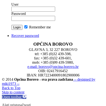
User
Password
Remember me
Recover password
OPĆINA BOROVO
GLAVNA 3, 32 227 BOROVO
tel: +385 (0)32 439-598,
fax: +385 (0)32 439-601,
mob: +385 (0)99 439-5980,
e-mail: borovo@opcina-borovo.hr
OIB: 02417916452
IBAN: HR7223400091802900006
© 2014
Općina Borovo - sva prava zadržana
-- designed by
miki1973 --
Back to Top
Skip to content
Open toolbar
Alati pristupačnosti