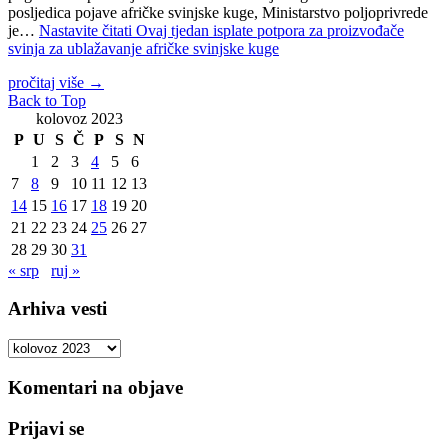
posljedica pojave afričke svinjske kuge, Ministarstvo poljoprivrede
je…
Nastavite čitati
Ovaj tjedan isplate potpora za proizvođače
svinja za ublažavanje afričke svinjske kuge
pročitaj više
→
Back to Top
kolovoz 2023
P
U
S
Č
P
S
N
1
2
3
4
5
6
7
8
9
10
11
12
13
14
15
16
17
18
19
20
21
22
23
24
25
26
27
28
29
30
31
« srp
ruj »
Arhiva vesti
Arhiva
vesti
Komentari na objave
Prijavi se