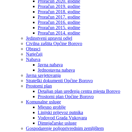
Proračun 2020. godine
Proračun 2019. godine
Proračun 2018. godine
Proračun 2017. godine
Proračun 2016. godine
Proračun 2015. godine
Proračun 2014. godine
Jedinstveni upravni odjel
Civilna zaštita Općine Borovo
Obrasci
Natječaji
Nabava
Javna nabava
Jednostavna nabava
Javna savjetovanja
Strateški dokumenti Općine Borovo
Prostorni plan
Detaljan plan uređenja centra mjesta Borovo
Prostorni plan Općine Borovo
Komunalne usluge
Mjesno groblje
Linijski prijevoz putnika
Vodovod Grada Vukovara
Dimnjačarske usluge
Gospodarenje poljoprivrednim zemljištem