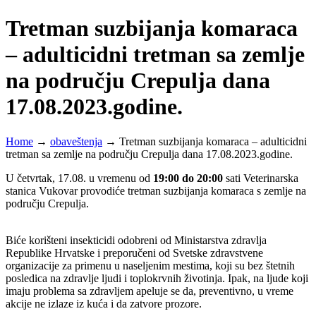
Tretman suzbijanja komaraca
– adulticidni tretman sa zemlje
na području Crepulja dana
17.08.2023.godine.
Home
→
obaveštenja
→
Tretman suzbijanja komaraca – adulticidni
tretman sa zemlje na području Crepulja dana 17.08.2023.godine.
U četvrtak, 17.08. u vremenu od
19:00 do 20:00
sati Veterinarska
stanica Vukovar provodiće tretman suzbijanja komaraca s zemlje na
području Crepulja.
Biće korišteni insekticidi odobreni od Ministarstva zdravlja
Republike Hrvatske i preporučeni od Svetske zdravstvene
organizacije za primenu u naseljenim mestima, koji su bez štetnih
posledica na zdravlje ljudi i toplokrvnih životinja. Ipak, na ljude koji
imaju problema sa zdravljem apeluje se da, preventivno, u vreme
akcije ne izlaze iz kuća i da zatvore prozore.