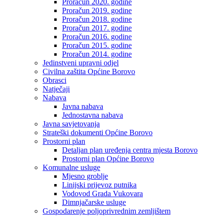
Proračun 2020. godine
Proračun 2019. godine
Proračun 2018. godine
Proračun 2017. godine
Proračun 2016. godine
Proračun 2015. godine
Proračun 2014. godine
Jedinstveni upravni odjel
Civilna zaštita Općine Borovo
Obrasci
Natječaji
Nabava
Javna nabava
Jednostavna nabava
Javna savjetovanja
Strateški dokumenti Općine Borovo
Prostorni plan
Detaljan plan uređenja centra mjesta Borovo
Prostorni plan Općine Borovo
Komunalne usluge
Mjesno groblje
Linijski prijevoz putnika
Vodovod Grada Vukovara
Dimnjačarske usluge
Gospodarenje poljoprivrednim zemljištem