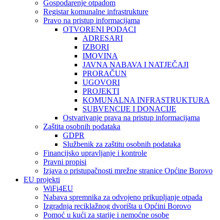
Gospodarenje otpadom
Registar komunalne infrastrukture
Pravo na pristup informacijama
OTVORENI PODACI
ADRESARI
IZBORI
IMOVINA
JAVNA NABAVA I NATJEČAJI
PRORAČUN
UGOVORI
PROJEKTI
KOMUNALNA INFRASTRUKTURA
SUBVENCIJE I DONACIJE
Ostvarivanje prava na pristup informacijama
Zaštita osobnih podataka
GDPR
Službenik za zaštitu osobnih podataka
Financijsko upravljanje i kontrole
Pravni propisi
Izjava o pristupačnosti mrežne stranice Općine Borovo
EU projekti
WiFi4EU
Nabava spremnika za odvojeno prikupljanje otpada
Izgradnja reciklažnog dvorišta u Općini Borovo
Pomoć u kući za starije i nemoćne osobe