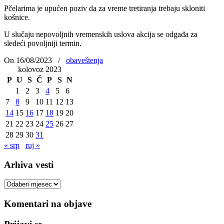
Pčelarima je upućen poziv da za vreme tretiranja trebaju skloniti
košnice.
U slučaju nepovoljnih vremenskih uslova akcija se odgađa za
sledeći povoljniji termin.
On 16/08/2023
/
obaveštenja
kolovoz 2023
P
U
S
Č
P
S
N
1
2
3
4
5
6
7
8
9
10
11
12
13
14
15
16
17
18
19
20
21
22
23
24
25
26
27
28
29
30
31
« srp
ruj »
Arhiva vesti
Arhiva
vesti
Komentari na objave