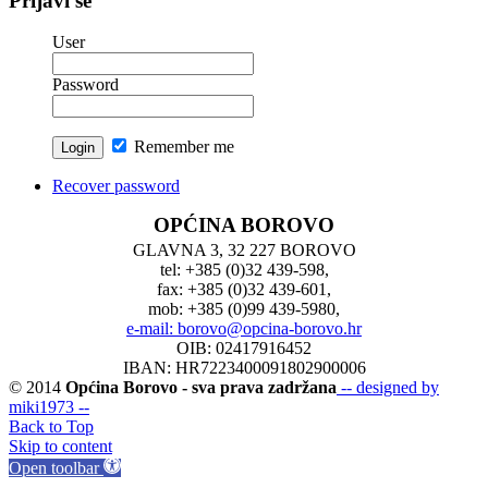
Prijavi se
User
Password
Remember me
Recover password
OPĆINA BOROVO
GLAVNA 3, 32 227 BOROVO
tel: +385 (0)32 439-598,
fax: +385 (0)32 439-601,
mob: +385 (0)99 439-5980,
e-mail: borovo@opcina-borovo.hr
OIB: 02417916452
IBAN: HR7223400091802900006
© 2014
Općina Borovo - sva prava zadržana
-- designed by
miki1973 --
Back to Top
Skip to content
Open toolbar