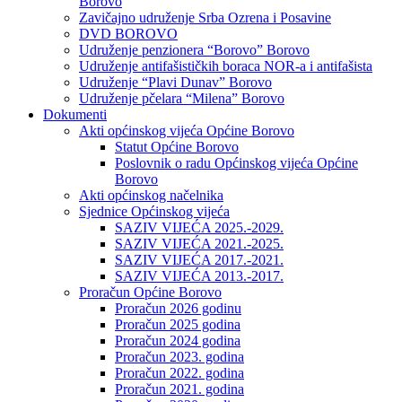
Borovo
Zavičajno udruženje Srba Ozrena i Posavine
DVD BOROVO
Udruženje penzionera “Borovo” Borovo
Udruženje antifašističkih boraca NOR-a i antifašista
Udruženje “Plavi Dunav” Borovo
Udruženje pčelara “Milena” Borovo
Dokumenti
Akti općinskog vijeća Općine Borovo
Statut Općine Borovo
Poslovnik o radu Općinskog vijeća Općine
Borovo
Akti općinskog načelnika
Sjednice Općinskog vijeća
SAZIV VIJEĆA 2025.-2029.
SAZIV VIJEĆA 2021.-2025.
SAZIV VIJEĆA 2017.-2021.
SAZIV VIJEĆA 2013.-2017.
Proračun Općine Borovo
Proračun 2026 godinu
Proračun 2025 godina
Proračun 2024 godina
Proračun 2023. godina
Proračun 2022. godina
Proračun 2021. godina