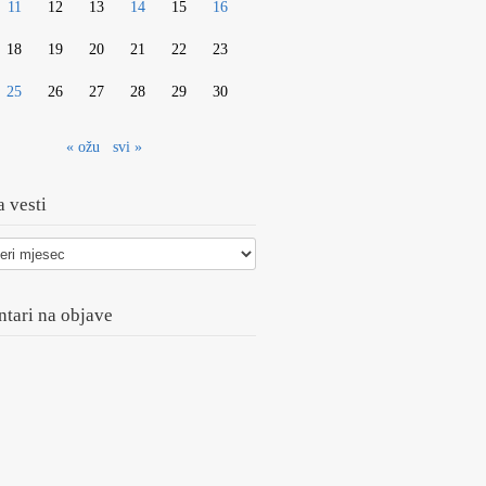
11
12
13
14
15
16
18
19
20
21
22
23
25
26
27
28
29
30
« ožu
svi »
 vesti
tari na objave