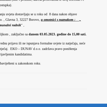
postupka).
anju uvjeta dostavljaju se u roku od 8 dana nakon objave
o. , Glavna 3, 32227 Borovo,
u omotnici s naznakom : „
munalni radnik
“ ,
ljkom , zaključno sa
danom 03.05.2023. godine do 15,00 sati.
ednu prijavu ili ne ispunjava formalne uvjete iz natječaja, neće
natječaj. EKO – DUNAV d.o.o. zadržava pravo poništenja
rijavljenim kandidatima.
 obaviješteni u zakonskom roku.