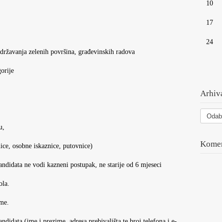
10
17
24
avanja zelenih površina, građevinskih radova
orije
Arhiva
Arhiva
vesti
u,
Komen
ice, osobne iskaznice, putovnice)
kandidata ne vodi kazneni postupak, ne starije od 6 mjeseci
ola.
eme.
andidata (ime i prezime, adresa prebivališta te broj telefona i e-