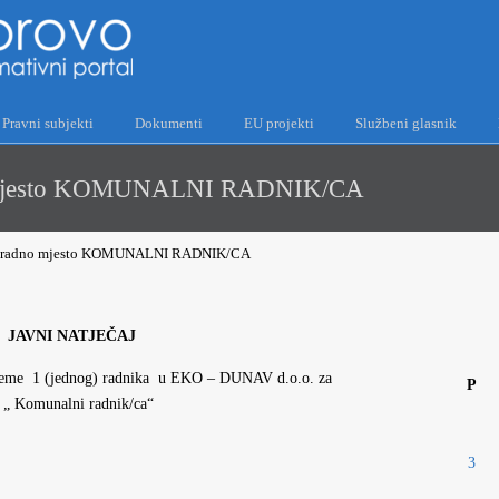
Pravni subjekti
Dokumenti
EU projekti
Službeni glasnik
dno mjesto KOMUNALNI RADNIK/CA
 za radno mjesto KOMUNALNI RADNIK/CA
JAVNI NATJEČAJ
ijeme 1 (jednog) radnika u EKO – DUNAV d.o.o. za
P
 „ Komunalni radnik/ca“
3