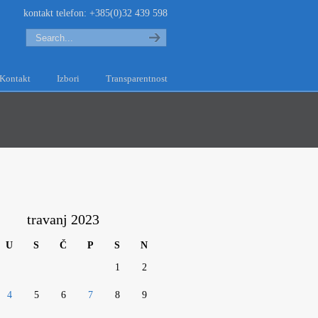
kontakt telefon: +385(0)32 439 598
Search
Kontakt
Izbori
Transparentnost
travanj 2023
U
S
Č
P
S
N
1
2
4
5
6
7
8
9