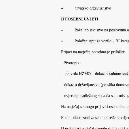
– hrvatsko državljanstvo
II POSEBNI UVJETI
– Poželjno iskustvo na poslovima održ
– Položen ispit za vozilo „ B“ kateg
Prijavi na natječaj potrebno je priložiti:
– životopis
– potvrda HZMO – dokaz o radnom staž
– dokaz o državljanstvu (preslika domovn
– uvjerenje nadležnog suda da se protiv 
Na natječaj se mogu prijaviti osobe oba p
Radni odnos zasniva se na određeno vrij
U prijavi na natječaj navode se i podaci k