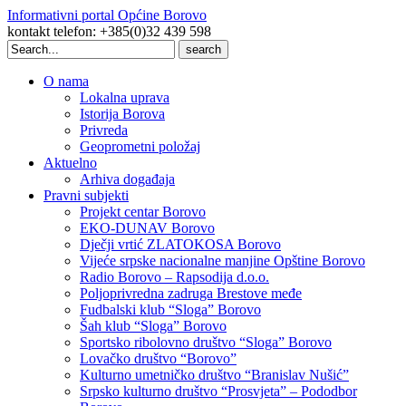
Informativni portal Općine Borovo
kontakt telefon: +385(0)32 439 598
Search
for:
O nama
Lokalna uprava
Istorija Borova
Privreda
Geoprometni položaj
Aktuelno
Arhiva događaja
Pravni subjekti
Projekt centar Borovo
EKO-DUNAV Borovo
Dječji vrtić ZLATOKOSA Borovo
Vijeće srpske nacionalne manjine Opštine Borovo
Radio Borovo – Rapsodija d.o.o.
Poljoprivredna zadruga Brestove međe
Fudbalski klub “Sloga” Borovo
Šah klub “Sloga” Borovo
Sportsko ribolovno društvo “Sloga” Borovo
Lovačko društvo “Borovo”
Kulturno umetničko društvo “Branislav Nušić”
Srpsko kulturno društvo “Prosvjeta” – Pododbor