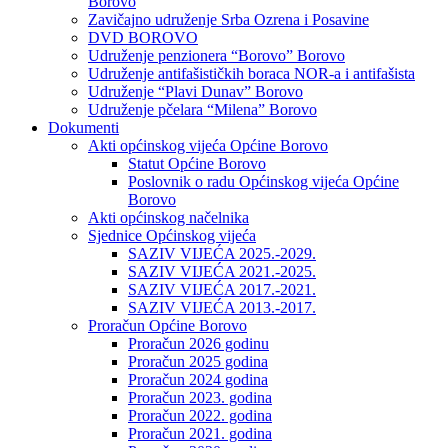
Borovo
Zavičajno udruženje Srba Ozrena i Posavine
DVD BOROVO
Udruženje penzionera “Borovo” Borovo
Udruženje antifašističkih boraca NOR-a i antifašista
Udruženje “Plavi Dunav” Borovo
Udruženje pčelara “Milena” Borovo
Dokumenti
Akti općinskog vijeća Općine Borovo
Statut Općine Borovo
Poslovnik o radu Općinskog vijeća Općine
Borovo
Akti općinskog načelnika
Sjednice Općinskog vijeća
SAZIV VIJEĆA 2025.-2029.
SAZIV VIJEĆA 2021.-2025.
SAZIV VIJEĆA 2017.-2021.
SAZIV VIJEĆA 2013.-2017.
Proračun Općine Borovo
Proračun 2026 godinu
Proračun 2025 godina
Proračun 2024 godina
Proračun 2023. godina
Proračun 2022. godina
Proračun 2021. godina