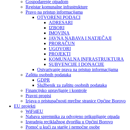
Gospodarenje otpadom
Registar komunalne infrastrukture
Pravo na pristup informacijama
OTVORENI PODACI
ADRESARI
IZBORI
IMOVINA
JAVNA NABAVA I NATJEČAJI
PRORAČUN
UGOVORI
PROJEKTI
KOMUNALNA INFRASTRUKTURA
SUBVENCIJE I DONACIJE
Ostvarivanje prava na pristup informacijama
Zaštita osobnih podataka
GDPR
Službenik za zaštitu osobnih podataka
Financijsko upravljanje i kontrole
Pravni propisi
Izjava o pristupačnosti mrežne stranice Općine Borovo
EU projekti
WiFi4EU
Nabava spremnika za odvojeno prikupljanje otpada
Izgradnja reciklažnog dvorišta u Općini Borovo
Pomoć u kući za starije i nemoćne osobe