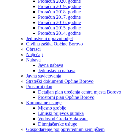
Proračun 2020. godine
Proračun 2019. godine
Proračun 2018. godine
Proračun 2017. godine
Proračun 2016. godine
Proračun 2015. godine
Proračun 2014. godine
Jedinstveni upravni odjel
Civilna zaštita Općine Borovo
Obrasci
Natječaji
Nabava
Javna nabava
Jednostavna nabava
Javna savjetovanja
Strateški dokumenti Općine Borovo
Prostorni plan
Detaljan plan uređenja centra mjesta Borovo
Prostorni plan Općine Borovo
Komunalne usluge
Mjesno groblje
Linijski prijevoz putnika
Vodovod Grada Vukovara
Dimnjačarske usluge
Gospodarenje poljoprivrednim zemljištem