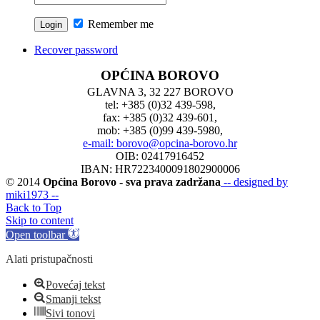
Remember me
Recover password
OPĆINA BOROVO
GLAVNA 3, 32 227 BOROVO
tel: +385 (0)32 439-598,
fax: +385 (0)32 439-601,
mob: +385 (0)99 439-5980,
e-mail: borovo@opcina-borovo.hr
OIB: 02417916452
IBAN: HR7223400091802900006
© 2014
Općina Borovo - sva prava zadržana
-- designed by
miki1973 --
Back to Top
Skip to content
Open toolbar
Alati pristupačnosti
Povećaj tekst
Smanji tekst
Sivi tonovi