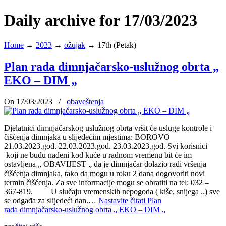
Daily archive for 17/03/2023
Home
→
2023
→
ožujak
→
17th (Petak)
Plan rada dimnjačarsko-uslužnog obrta „
EKO – DIM „
On 17/03/2023
/
obaveštenja
Djelatnici dimnjačarskog uslužnog obrta vršit će usluge kontrole i
čišćenja dimnjaka u slijedećim mjestima: BOROVO
21.03.2023.god. 22.03.2023.god. 23.03.2023.god. Svi korisnici
koji ne budu nađeni kod kuće u radnom vremenu bit će im
ostavljena „ OBAVIJEST „ da je dimnjačar dolazio radi vršenja
čišćenja dimnjaka, tako da mogu u roku 2 dana dogovoriti novi
termin čišćenja. Za sve informacije mogu se obratiti na tel: 032 –
367-819. U slučaju vremenskih nepogoda ( kiše, snijega ..) sve
se odgađa za slijedeći dan.…
Nastavite čitati
Plan
rada dimnjačarsko-uslužnog obrta „ EKO – DIM „