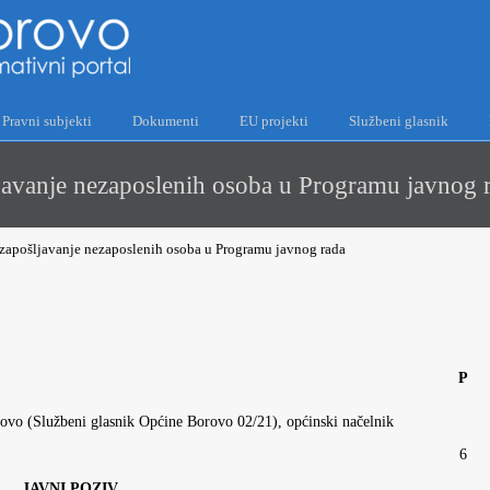
Pravni subjekti
Dokumenti
EU projekti
Službeni glasnik
vanje nezaposlenih osoba u Programu javnog 
zapošljavanje nezaposlenih osoba u Programu javnog rada
P
rovo (Službeni glasnik Općine Borovo 02/21), općinski načelnik
6
JAVNI POZIV