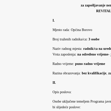
za zapošljavanje ne
REVITAL
I.
Mjesto rada: Općina Borovo
Broj traženih radnika/ca
: 3 osobe
Naziv radnog mjesta:
radnik/ca na uređe
Vrsta zaposlenja
: na određeno vrijeme- 
Radno vrijeme:
puno radno vrijeme
Razina obrazovanja:
bez kvalifikacije
,
z
II.
Opis poslova:
Osobe uključene temeljem Programa javno
bi slijedeće poslove: