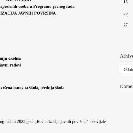
13
zaposlenih osoba u Programu javnog rada
IZACIJA JAVNIH POVRŠINA
20
27
Arhiva
nju okoliša
javni radovi
Arhiva
vesti
Komen
avršena osnovna škola, srednja škola
g rada u 2023 god. „Revitalizacija javnih površina“ obavljale