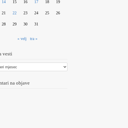
14
15
16
17
18
19
21
22
23
24
25
26
28
29
30
31
« velj
tra »
 vesti
tari na objave