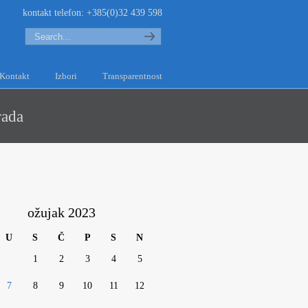
kontakt telefon: +385(0)32 439 598
Search
Kontakt
Izbori
Transparentnost
rada
ožujak 2023
U
S
Č
P
S
N
1
2
3
4
5
7
8
9
10
11
12