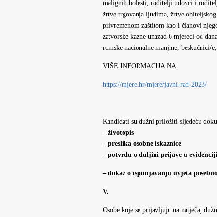
malignih bolesti, roditelji udovci i rodite
žrtve trgovanja ljudima, žrtve obiteljskog
privremenom zaštitom kao i članovi njegov
zatvorske kazne unazad 6 mjeseci od dana
romske nacionalne manjine, beskućnici/e, h
VIŠE INFORMACIJA NA
https://mjere.hr/mjere/javni-rad-2023/
Kandidati su dužni priložiti sljedeću do
– životopis
– preslika osobne iskaznice
– potvrdu o duljini prijave u evidenci
– dokaz o ispunjavanju uvjeta posebno
V.
Osobe koje se prijavljuju na natječaj dužn