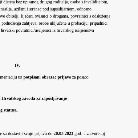
lji djeteta bez upisanog drugog roditelja, osobe s invaliditetom,
 nasilja, azilant i stranac pod supsidijarnom, odnosno
e obitelji, liječeni ovisnici o drogama, povratnici s odsluženja
 podnošenja zahtjeva, osobe uključene u probaciju, pripadnici
rvatski povratnici/useljenici iz hrvatskog iseljeništva
IV.
kumentaciju uz
potpisani obrazac prijave
za posao:
ji Hrvatskog zavoda za zapošljavanje
g statusa.
e su dostaviti svoju prijavu do
20.03.2023
god. u zatvorenoj