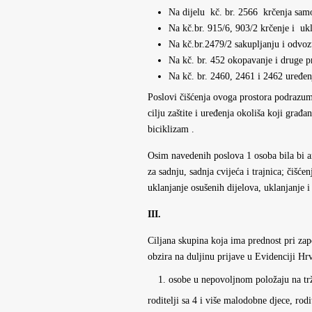
Na dijelu kč. br. 2566 krčenja samon
Na kč.br. 915/6, 903/2 krčenje i ukl
Na kč.br.2479/2 sakupljanju i odvozu
Na kč. br. 452 okopavanje i druge p
Na kč. br. 2460, 2461 i 2462 uređenj
Poslovi čišćenja ovoga prostora podrazumij
cilju zaštite i uređenja okoliša koji građan
biciklizam .
Osim navedenih poslova 1 osoba bila bi an
za sadnju, sadnja cvijeća i trajnica; čišć
uklanjanje osušenih dijelova, uklanjanje 
III.
Ciljana skupina koja ima prednost pri zap
obzira na duljinu prijave u Evidenciji Hr
osobe u nepovoljnom položaju na trži
roditelji sa 4 i više malodobne djece, rodi