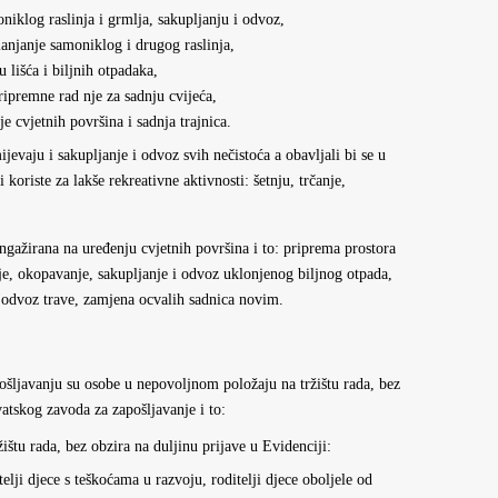
iklog raslinja i grmlja, sakupljanju i odvoz,
anjanje samoniklog i drugog raslinja,
 lišća i biljnih otpadaka,
ripremne rad nje za sadnju cvijeća,
e cvjetnih površina i sadnja trajnica.
evaju i sakupljanje i odvoz svih nečistoća a obavljali bi se u
i koriste za lakše rekreativne aktivnosti: šetnju, trčanje,
gažirana na uređenju cvjetnih površina i to: priprema prostora
enje, okopavanje, sakupljanje i odvoz uklonjenog biljnog otpada,
i odvoz trave, zamjena ocvalih sadnica novim.
ošljavanju su osobe u nepovoljnom položaju na tržištu rada, bez
vatskog zavoda za zapošljavanje i to:
štu rada, bez obzira na duljinu prijave u Evidenciji:
telji djece s teškoćama u razvoju, roditelji djece oboljele od