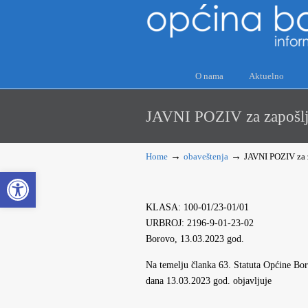
O nama
Aktuelno
JAVNI POZIV za zapošlja
→
→
Home
obaveštenja
JAVNI POZIV za 
Open toolbar
KLASA: 100-01/23-01/01
URBROJ: 2196-9-01-23-02
Borovo, 13.03.2023 god.
Na temelju članka 63. Statuta Općine Bo
dana 13.03.2023 god. objavljuje