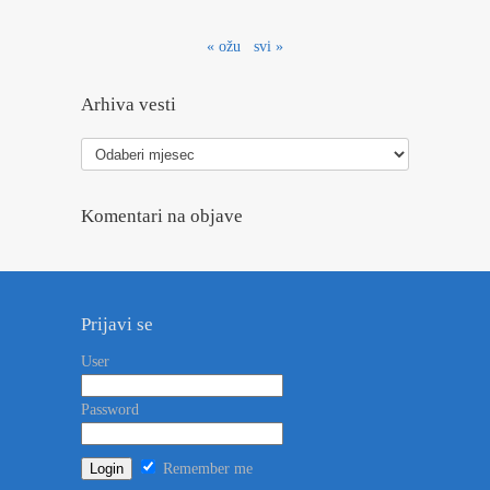
« ožu
svi »
Arhiva vesti
Arhiva
vesti
Komentari na objave
Prijavi se
User
Password
Remember me