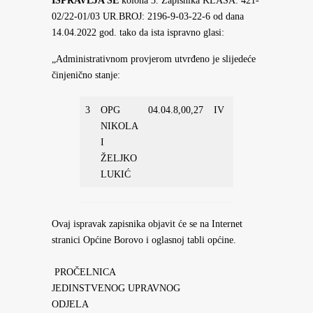
ISPRAVLJA SE
kolona 3. Zapisnika KLASA: 421-
02/22-01/03 UR.BROJ: 2196-9-03-22-6 od dana
14.04.2022 god. tako da ista ispravno glasi:
„Administrativnom provjerom utvrđeno je slijedeće
činjenično stanje:
3
OPG
04.04.8,00,27
IV
10.000,00
DA Pre
NIKOLA
čl.2.Pr
I
ŽELJKO
LUKIĆ
Ovaj ispravak zapisnika objavit će se na Internet
stranici Općine Borovo i oglasnoj tabli općine.
PROČELNICA
JEDINSTVENOG UPRAVNOG
ODJELA