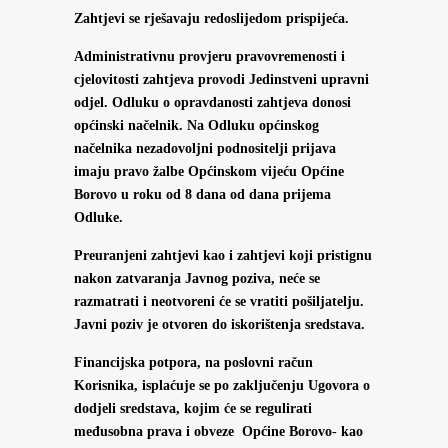
Zahtjevi se rješavaju redoslijedom prispijeća.
Administrativnu provjeru pravovremenosti i
cjelovitosti zahtjeva provodi Jedinstveni upravni
odjel. Odluku o opravdanosti zahtjeva donosi
općinski načelnik. Na Odluku općinskog
načelnika nezadovoljni podnositelji prijava
imaju pravo žalbe Općinskom vijeću Općine
Borovo u roku od 8 dana od dana prijema
Odluke.
Preuranjeni zahtjevi kao i zahtjevi koji pristignu
nakon zatvaranja Javnog poziva, neće se
razmatrati i neotvoreni će se vratiti pošiljatelju.
Javni poziv je otvoren do iskorištenja sredstava.
Financijska potpora, na poslovni račun
Korisnika, isplaćuje se po zaključenju Ugovora o
dodjeli sredstava, kojim će se regulirati
međusobna prava i obveze Općine Borovo- kao