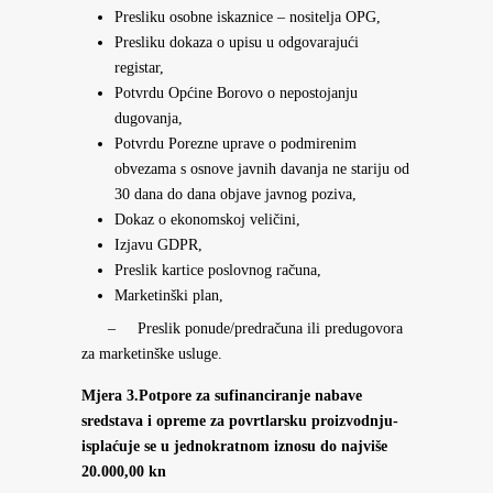
Presliku osobne iskaznice – nositelja OPG,
Presliku dokaza o upisu u odgovarajući
registar,
Potvrdu Općine Borovo o nepostojanju
dugovanja,
Potvrdu Porezne uprave o podmirenim
obvezama s osnove javnih davanja ne stariju od
30 dana do dana objave javnog poziva,
Dokaz o ekonomskoj veličini,
Izjavu GDPR,
Preslik kartice poslovnog računa,
Marketinški plan,
– Preslik ponude/predračuna ili predugovora
za marketinške usluge.
Mjera 3.Potpore za sufinanciranje nabave
sredstava i opreme za povrtlarsku proizvodnju-
isplaćuje se u jednokratnom iznosu do najviše
20.000,00 kn