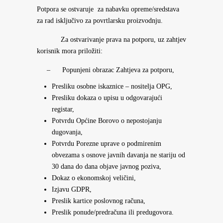
Potpora se ostvaruje za nabavku opreme/sredstava
za rad isključivo za povrtlarsku proizvodnju.
Za ostvarivanje prava na potporu, uz zahtjev
korisnik mora priložiti:
– Popunjeni obrazac Zahtjeva za potporu,
Presliku osobne iskaznice – nositelja OPG,
Presliku dokaza o upisu u odgovarajući
registar,
Potvrdu Općine Borovo o nepostojanju
dugovanja,
Potvrdu Porezne uprave o podmirenim
obvezama s osnove javnih davanja ne stariju od
30 dana do dana objave javnog poziva,
Dokaz o ekonomskoj veličini,
Izjavu GDPR,
Preslik kartice poslovnog računa,
Preslik ponude/predračuna ili predugovora.