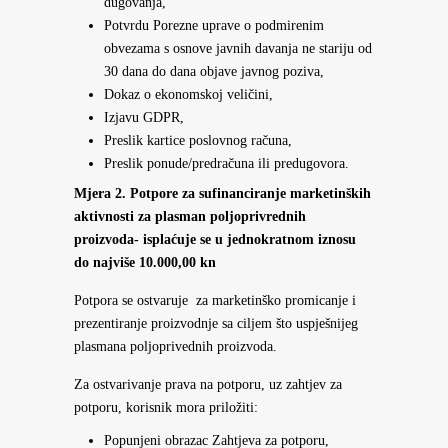
dugovanja,
Potvrdu Porezne uprave o podmirenim
obvezama s osnove javnih davanja ne stariju od
30 dana do dana objave javnog poziva,
Dokaz o ekonomskoj veličini,
Izjavu GDPR,
Preslik kartice poslovnog računa,
Preslik ponude/predračuna ili predugovora.
Mjera 2. Potpore za sufinanciranje marketinških
aktivnosti za plasman poljoprivrednih
proizvoda- isplaćuje se u jednokratnom iznosu
do najviše 10.000,00 kn
Potpora se ostvaruje za marketinško promicanje i
prezentiranje proizvodnje sa ciljem što uspješnijeg
plasmana poljoprivednih proizvoda.
Za ostvarivanje prava na potporu, uz zahtjev za
potporu, korisnik mora priložiti:
Popunjeni obrazac Zahtjeva za potporu,