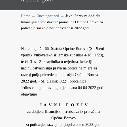
→
→
Home
Uncategorized
Javni Poziv za dodjelu
financijskih sredstava iz proračuna Općine Borovo za
poticanje razvoja poljoprivrede u 2022 god.
Na temelju čl. 66. Statuta Općine Borovo (Službeni
vjesnik Vukovarsko srijemske županije 4/18 i 1/20),
te čl. 3. st. 2. Pravilnika o uvjetima, kriterijima i
načinu ostvarivanja prava na poticajne mjere za
razvoj poljoprivrede na području Općine Borovo u
2022 god. (Sl. glasnik 1/22), pročelnica
Jedinstvenog upravnog odjela dana 04.04.2022 god.
objavljuje
J A V N I P O Z I V
za dodjelu financijskih sredstava iz proračuna
Općine Borovo
za poticanje razvoja poljoprivrede u 2022 god.