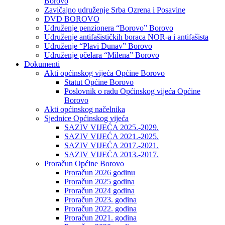
Borovo
Zavičajno udruženje Srba Ozrena i Posavine
DVD BOROVO
Udruženje penzionera “Borovo” Borovo
Udruženje antifašističkih boraca NOR-a i antifašista
Udruženje “Plavi Dunav” Borovo
Udruženje pčelara “Milena” Borovo
Dokumenti
Akti općinskog vijeća Općine Borovo
Statut Općine Borovo
Poslovnik o radu Općinskog vijeća Općine
Borovo
Akti općinskog načelnika
Sjednice Općinskog vijeća
SAZIV VIJEĆA 2025.-2029.
SAZIV VIJEĆA 2021.-2025.
SAZIV VIJEĆA 2017.-2021.
SAZIV VIJEĆA 2013.-2017.
Proračun Općine Borovo
Proračun 2026 godinu
Proračun 2025 godina
Proračun 2024 godina
Proračun 2023. godina
Proračun 2022. godina
Proračun 2021. godina