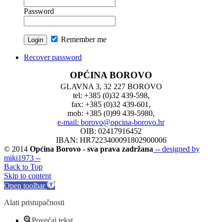
Password
Remember me
Recover password
OPĆINA BOROVO
GLAVNA 3, 32 227 BOROVO
tel: +385 (0)32 439-598,
fax: +385 (0)32 439-601,
mob: +385 (0)99 439-5980,
e-mail: borovo@opcina-borovo.hr
OIB: 02417916452
IBAN: HR7223400091802900006
© 2014
Općina Borovo - sva prava zadržana
-- designed by
miki1973 --
Back to Top
Skip to content
Open toolbar
Alati pristupačnosti
Povećaj tekst