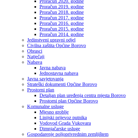
Proračun 2020. godine
Proračun 2019. godine
Proračun 2018. godine
Proračun 2017. godine
Proračun 2016. godine
Proračun 2015. godine
Proračun 2014. godine
Jedinstveni upravni odjel
Civilna zaštita Općine Borovo
Obrasci
Natječaji
Nabava
Javna nabava
Jednostavna nabava
Javna savjetovanja
Strateški dokumenti Općine Borovo
Prostorni plan
Detaljan plan uređenja centra mjesta Borovo
Prostorni plan Općine Borovo
Komunalne usluge
Mjesno groblje
Linijski prijevoz putnika
Vodovod Grada Vukovara
Dimnjačarske usluge
Gospodarenje poljoprivrednim zemljištem