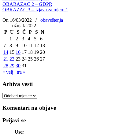
OBARAZAC 2 – GDPR
OBRAZAC 3 – Izjava za mjeru 1
On 16/03/2022
/
obaveštenja
ožujak 2022
P
U
S
Č
P
S
N
1
2
3
4
5
6
7
8
9
10
11
12
13
14
15
16
17
18
19
20
21
22
23
24
25
26
27
28
29
30
31
« velj
tra »
Arhiva vesti
Arhiva
vesti
Komentari na objave
Prijavi se
User