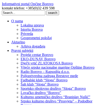
Informativni portal Općine Borovo
kontakt telefon: +385(0)32 439 598
Search
for:
O nama
Lokalna uprava
Istorija Borova
Privreda
Geoprometni položaj
Aktuelno
Arhiva događaja
Pravni subjekti
Projekt centar Borovo
EKO-DUNAV Borovo
Dječji vrtić ZLATOKOSA Borovo
Vijeće srpske nacionalne manjine Opštine Borovo
Radio Borovo – Rapsodija d.o.o.
Poljoprivredna zadruga Brestove međe
Fudbalski klub “Sloga” Borovo
Šah klub “Sloga” Borovo
Sportsko ribolovno društvo “Sloga” Borovo
Lovačko društvo “Borovo”
Kulturno umetničko društvo “Branislav Nušić”
Srpsko kulturno društvo “Prosvjeta” – Pododbor