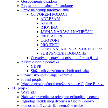
Gospodarenje otpadom
Registar komunalne infrastrukture
Pravo na pristup informacijama
OTVORENI PODACI
ADRESARI
IZBORI
IMOVINA
JAVNA NABAVA I NATJEČAJI
PRORAČUN
UGOVORI
PROJEKTI
KOMUNALNA INFRASTRUKTURA
SUBVENCIJE I DONACIJE
Ostvarivanje prava na pristup informacijama
Zaštita osobnih podataka
GDPR
Službenik za zaštitu osobnih podataka
Financijsko upravljanje i kontrole
Pravni propisi
Izjava o pristupačnosti mrežne stranice Općine Borovo
EU projekti
WiFi4EU
Nabava spremnika za odvojeno prikupljanje otpada
Izgradnja reciklažnog dvorišta u Općini Borovo
Pomoć u kući za starije i nemoćne osobe