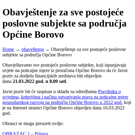
Obavještenje za sve postojeće
poslovne subjekte sa područja
Općine Borovo
Home
→
obaveštenja
→
Obavještenje za sve postojeće poslovne
subjekte sa područja Općine Borovo
Obavještavamo sve postojeće poslovne subjekte, koji ispunjavaju
uvjete na poticajne mjere iz proračuna Općine Borovo da će Javni
poziv za dodjelu financijskih sredstava biti objavljen
dana
21.03.2022 god. u 8,00 sati
.
Javni poziv bit će raspisan u skladu sa odredbama
Pravilnika o
uvjetima, kriterijima i načinu ostvarivanja prava na poticajne mjere
gospodarskog razvoja na području Općine Borovo u 2022 god.
koji
je na Internet stranici Općine Borovo objavljen dana 16.03.2022
god.
Obrasci se mogu preuzeti ovdje:
OBRAZAC 1 – Prijava