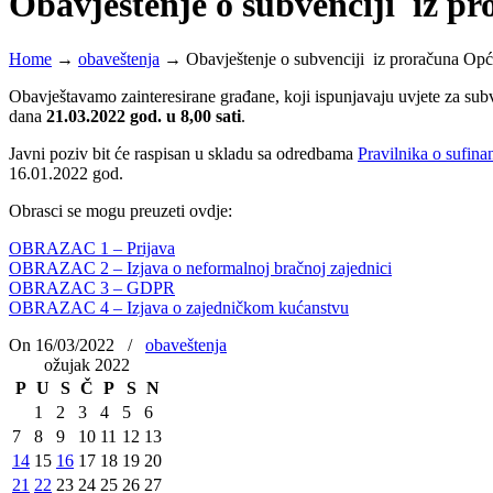
Obavještenje o subvenciji iz pr
Home
→
obaveštenja
→
Obavještenje o subvenciji iz proračuna Opć
Obavještavamo zainteresirane građane, koji ispunjavaju uvjete za subv
dana
21.03.2022 god. u 8,00 sati
.
Javni poziv bit će raspisan u skladu sa odredbama
Pravilnika o sufina
16.01.2022 god.
Obrasci se mogu preuzeti ovdje:
OBRAZAC 1 – Prijava
OBRAZAC 2 – Izjava o neformalnoj bračnoj zajednici
OBRAZAC 3 – GDPR
OBRAZAC 4 – Izjava o zajedničkom kućanstvu
On 16/03/2022
/
obaveštenja
ožujak 2022
P
U
S
Č
P
S
N
1
2
3
4
5
6
7
8
9
10
11
12
13
14
15
16
17
18
19
20
21
22
23
24
25
26
27