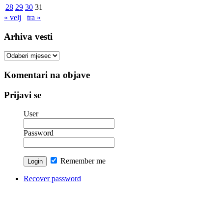
28
29
30
31
« velj
tra »
Arhiva vesti
Arhiva
vesti
Komentari na objave
Prijavi se
User
Password
Remember me
Recover password