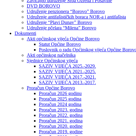
Zavičajno udruženje Srba Ozrena i Posavine
DVD BOROVO
Udruženje penzionera “Borovo” Borovo
Udruženje antifašističkih boraca NOR-a i antifašista
Udruženje “Plavi Dunav” Borovo
Udruženje pčelara “Milena” Borovo
Dokumenti
Akti općinskog vijeća Općine Borovo
Statut Općine Borovo
Poslovnik o radu Općinskog vijeća Općine Borov
Akti općinskog načelnika
Sjednice Općinskog vijeća
SAZIV VIJEĆA 2025.-2029.
SAZIV VIJEĆA 2021.-2025.
SAZIV VIJEĆA 2017.-2021.
SAZIV VIJEĆA 2013.-2017.
Proračun Općine Borovo
Proračun 2026 godinu
Proračun 2025 godina
Proračun 2024 godina
Proračun 2023. godina
Proračun 2022. godina
Proračun 2021. godina
Proračun 2020. godine
Proračun 2019. godine