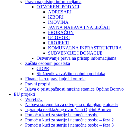
Pravo na pristup informacijama
OTVORENI PODACI
ADRESARI
IZBORI
IMOVINA
JAVNA NABAVA I NATJEČAJI
PRORAČUN
UGOVORI
PROJEKTI
KOMUNALNA INFRASTRUKTURA
SUBVENCIJE I DONACIJE
Ostvarivanje prava na pristup informacijama
Zaštita osobnih podataka
GDPR
Službenik za zaštitu osobnih podataka
Financijsko upravljanje i kontrole
Pravni propisi
Izjava o pristupačnosti mrežne stranice Općine Borovo
EU projekti
WiFi4EU
Nabava spremnika za odvojeno prikupljanje otpada
Izgradnja reciklažnog dvorišta u Općini Borovo
Pomoć u kući za starije i nemoćne osobe
Pomoć u kući za starije i nemoćne osobe – faza 2
Pomoć u kući za starije i nemoćne osobe – faza 3