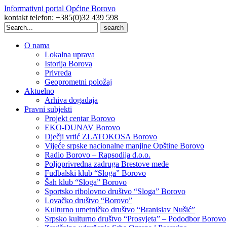
Informativni portal Općine Borovo
kontakt telefon: +385(0)32 439 598
Search
for:
O nama
Lokalna uprava
Istorija Borova
Privreda
Geoprometni položaj
Aktuelno
Arhiva događaja
Pravni subjekti
Projekt centar Borovo
EKO-DUNAV Borovo
Dječji vrtić ZLATOKOSA Borovo
Vijeće srpske nacionalne manjine Opštine Borovo
Radio Borovo – Rapsodija d.o.o.
Poljoprivredna zadruga Brestove međe
Fudbalski klub “Sloga” Borovo
Šah klub “Sloga” Borovo
Sportsko ribolovno društvo “Sloga” Borovo
Lovačko društvo “Borovo”
Kulturno umetničko društvo “Branislav Nušić”
Srpsko kulturno društvo “Prosvjeta” – Pododbor Borovo