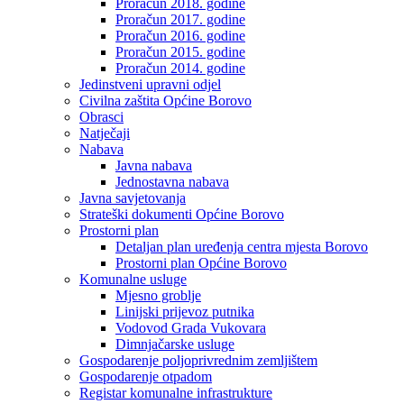
Proračun 2018. godine
Proračun 2017. godine
Proračun 2016. godine
Proračun 2015. godine
Proračun 2014. godine
Jedinstveni upravni odjel
Civilna zaštita Općine Borovo
Obrasci
Natječaji
Nabava
Javna nabava
Jednostavna nabava
Javna savjetovanja
Strateški dokumenti Općine Borovo
Prostorni plan
Detaljan plan uređenja centra mjesta Borovo
Prostorni plan Općine Borovo
Komunalne usluge
Mjesno groblje
Linijski prijevoz putnika
Vodovod Grada Vukovara
Dimnjačarske usluge
Gospodarenje poljoprivrednim zemljištem
Gospodarenje otpadom
Registar komunalne infrastrukture