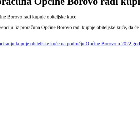
oračuna Općine Borovo radi kupn
ine Borovo radi kupnje obiteljske kuće
enciju iz proračuna Općine Borovo radi kupnje obiteljske kuće, da će Ja
nciranju kupnje obiteljske kuće na području Općine Borovo u 2022 god. 