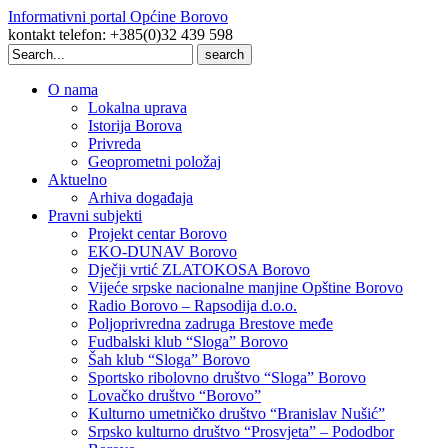
Informativni portal Općine Borovo
kontakt telefon: +385(0)32 439 598
Search
for:
O nama
Lokalna uprava
Istorija Borova
Privreda
Geoprometni položaj
Aktuelno
Arhiva događaja
Pravni subjekti
Projekt centar Borovo
EKO-DUNAV Borovo
Dječji vrtić ZLATOKOSA Borovo
Vijeće srpske nacionalne manjine Opštine Borovo
Radio Borovo – Rapsodija d.o.o.
Poljoprivredna zadruga Brestove međe
Fudbalski klub “Sloga” Borovo
Šah klub “Sloga” Borovo
Sportsko ribolovno društvo “Sloga” Borovo
Lovačko društvo “Borovo”
Kulturno umetničko društvo “Branislav Nušić”
Srpsko kulturno društvo “Prosvjeta” – Pododbor