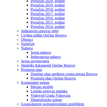
Proračun 2020. godine
Proračun 2019. godine
Proračun 2018. godine
Proračun 2017. godine
Proračun 2016. godine
Proračun 2015. godine
Proračun 2014. godine
Jedinstveni upravni odjel
Civilna zaštita Općine Borovo
Obrasci
Natječaji
Nabava
Javna nabava
Jednostavna nabava
Javna savjetovanja
Strateški dokumenti Općine Borovo
Prostorni plan
Detaljan plan uređenja centra mjesta Borovo
Prostorni plan Općine Borovo
Komunalne usluge
Mjesno groblje
Linijski prijevoz putnika
Vodovod Grada Vukovara
Dimnjačarske usluge
Gospodarenje poljoprivrednim zemljištem