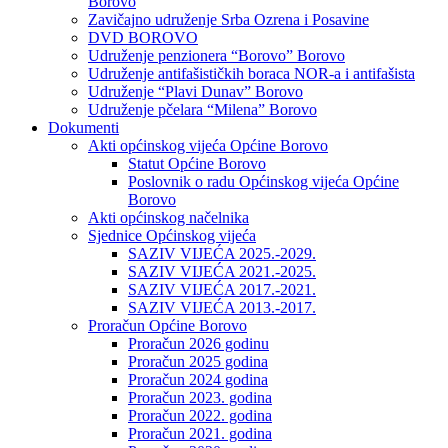
Borovo
Zavičajno udruženje Srba Ozrena i Posavine
DVD BOROVO
Udruženje penzionera “Borovo” Borovo
Udruženje antifašističkih boraca NOR-a i antifašista
Udruženje “Plavi Dunav” Borovo
Udruženje pčelara “Milena” Borovo
Dokumenti
Akti općinskog vijeća Općine Borovo
Statut Općine Borovo
Poslovnik o radu Općinskog vijeća Općine
Borovo
Akti općinskog načelnika
Sjednice Općinskog vijeća
SAZIV VIJEĆA 2025.-2029.
SAZIV VIJEĆA 2021.-2025.
SAZIV VIJEĆA 2017.-2021.
SAZIV VIJEĆA 2013.-2017.
Proračun Općine Borovo
Proračun 2026 godinu
Proračun 2025 godina
Proračun 2024 godina
Proračun 2023. godina
Proračun 2022. godina
Proračun 2021. godina