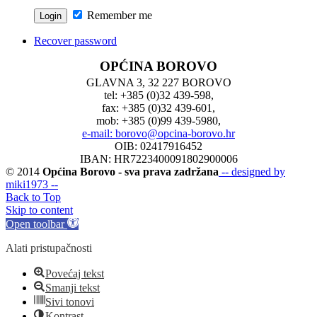
Remember me
Recover password
OPĆINA BOROVO
GLAVNA 3, 32 227 BOROVO
tel: +385 (0)32 439-598,
fax: +385 (0)32 439-601,
mob: +385 (0)99 439-5980,
e-mail: borovo@opcina-borovo.hr
OIB: 02417916452
IBAN: HR7223400091802900006
© 2014
Općina Borovo - sva prava zadržana
-- designed by
miki1973 --
Back to Top
Skip to content
Open toolbar
Alati pristupačnosti
Povećaj tekst
Smanji tekst
Sivi tonovi
Kontrast