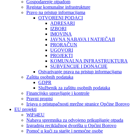
Gospodarenje otpadom
Registar komunalne infrastrukture
Pravo na pristup informacijama
OTVORENI PODACI
ADRESARI
IZBORI
IMOVINA
JAVNA NABAVA I NATJEČAJI
PRORAČUN
UGOVORI
PROJEKTI
KOMUNALNA INFRASTRUKTURA
SUBVENCIJE I DONACIJE
Ostvarivanje prava na pristup informacijama
Zaštita osobnih podataka
GDPR
Službenik za zaštitu osobnih podataka
Financijsko upravljanje i kontrole
Pravni propisi
Izjava o pristupačnosti mrežne stranice Općine Borovo
EU projekti
WiFi4EU
Nabava spremnika za odvojeno prikupljanje otpada
Izgradnja reciklažnog dvorišta u Općini Borovo
Pomoć u kući za starije i nemoćne osobe