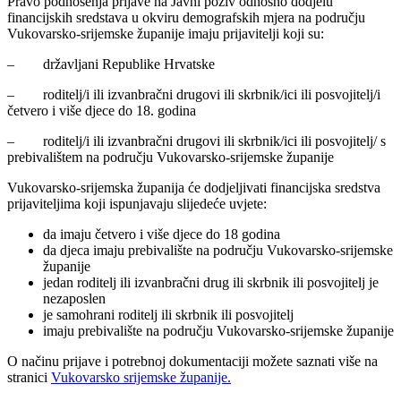
Pravo podnošenja prijave na Javni poziv odnosno dodjelu
financijskih sredstava u okviru demografskih mjera na području
Vukovarsko-srijemske županije imaju prijavitelji koji su:
– državljani Republike Hrvatske
– roditelj/i ili izvanbračni drugovi ili skrbnik/ici ili posvojitelj/i
četvero i više djece do 18. godina
– roditelj/i ili izvanbračni drugovi ili skrbnik/ici ili posvojitelj/ s
prebivalištem na području Vukovarsko-srijemske županije
Vukovarsko-srijemska županija će dodjeljivati financijska sredstva
prijaviteljima koji ispunjavaju slijedeće uvjete:
da imaju četvero i više djece do 18 godina
da djeca imaju prebivalište na području Vukovarsko-srijemske
županije
jedan roditelj ili izvanbračni drug ili skrbnik ili posvojitelj je
nezaposlen
je samohrani roditelj ili skrbnik ili posvojitelj
imaju prebivalište na području Vukovarsko-srijemske županije
O načinu prijave i potrebnoj dokumentaciji možete saznati više na
stranici
Vukovarsko srijemske županije.