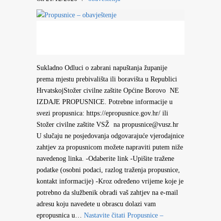
Sukladno Odluci o zabrani napuštanja županije
prema mjestu prebivališta ili boravišta u Republici
HrvatskojStožer civilne zaštite Općine Borovo NE
IZDAJE PROPUSNICE. Potrebne informacije u
svezi propusnica: https://epropusnice.gov.hr/ ili
Stožer civilne zaštite VSŽ na propusnice@vusz.hr
U slučaju ne posjedovanja odgovarajuće vjerodajnice
zahtjev za propusnicom možete napraviti putem niže
navedenog linka. -Odaberite link -Upišite tražene
podatke (osobni podaci, razlog traženja propusnice,
kontakt informacije) -Kroz određeno vrijeme koje je
potrebno da službenik obradi vaš zahtjev na e-mail
adresu koju navedete u obrascu dolazi vam
epropusnica u…
Nastavite čitati
Propusnice –