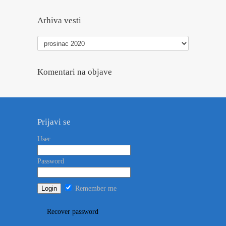
Arhiva vesti
Arhiva
vesti
Komentari na objave
Prijavi se
User
Password
Remember me
Recover password