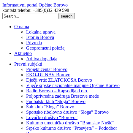
Informativni portal Općine Borovo
kontakt telefon: +385(0)32 439 598
Search
for:
O nama
Lokalna uprava
Istorija Borova
Privreda
Geoprometni položaj
Aktuelno
Arhiva događaja
Pravni subjekti
Projekt centar Borovo
EKO-DUNAV Borovo
Dječji vrtić ZLATOKOSA Borovo
Vijeće srpske nacionalne manjine Opštine Borovo
Radio Borovo – Rapsodija d.o.o.
Poljoprivredna zadruga Brestove međe
Fudbalski klub “Sloga” Borovo
Šah klub “Sloga” Borovo
Sportsko ribolovno društvo “Sloga” Borovo
Lovačko društvo “Borovo”
Kulturno umetničko društvo “Branislav Nušić”
Srpsko kulturno društvo “Prosvjeta” – Pododbor