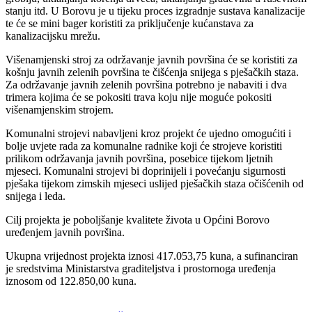
stanju itd. U Borovu je u tijeku proces izgradnje sustava kanalizacije
te će se mini bager koristiti za priključenje kućanstava za
kanalizacijsku mrežu.
Višenamjenski stroj za održavanje javnih površina će se koristiti za
košnju javnih zelenih površina te čišćenja snijega s pješačkih staza.
Za održavanje javnih zelenih površina potrebno je nabaviti i dva
trimera kojima će se pokositi trava koju nije moguće pokositi
višenamjenskim strojem.
Komunalni strojevi nabavljeni kroz projekt će ujedno omogućiti i
bolje uvjete rada za komunalne radnike koji će strojeve koristiti
prilikom održavanja javnih površina, posebice tijekom ljetnih
mjeseci. Komunalni strojevi bi doprinijeli i povećanju sigurnosti
pješaka tijekom zimskih mjeseci uslijed pješačkih staza očišćenih od
snijega i leda.
Cilj projekta je poboljšanje kvalitete života u Općini Borovo
uređenjem javnih površina.
Ukupna vrijednost projekta iznosi 417.053,75 kuna, a sufinanciran
je sredstvima Ministarstva graditeljstva i prostornoga uređenja
iznosom od 122.850,00 kuna.