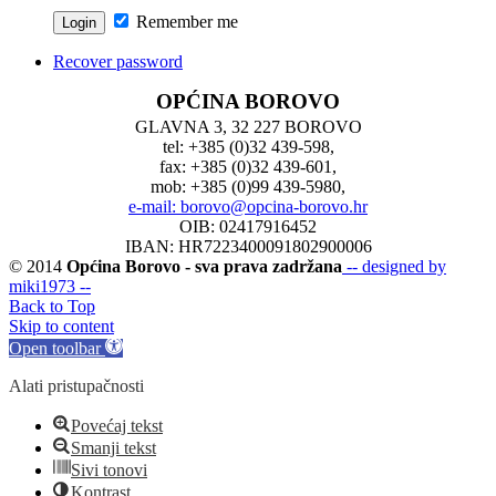
Remember me
Recover password
OPĆINA BOROVO
GLAVNA 3, 32 227 BOROVO
tel: +385 (0)32 439-598,
fax: +385 (0)32 439-601,
mob: +385 (0)99 439-5980,
e-mail: borovo@opcina-borovo.hr
OIB: 02417916452
IBAN: HR7223400091802900006
© 2014
Općina Borovo - sva prava zadržana
-- designed by
miki1973 --
Back to Top
Skip to content
Open toolbar
Alati pristupačnosti
Povećaj tekst
Smanji tekst
Sivi tonovi
Kontrast