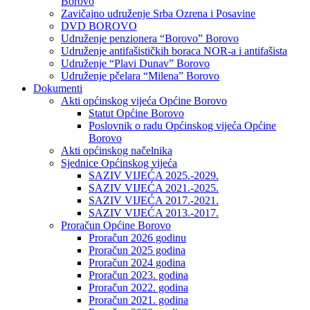
Borovo
Zavičajno udruženje Srba Ozrena i Posavine
DVD BOROVO
Udruženje penzionera “Borovo” Borovo
Udruženje antifašističkih boraca NOR-a i antifašista
Udruženje “Plavi Dunav” Borovo
Udruženje pčelara “Milena” Borovo
Dokumenti
Akti općinskog vijeća Općine Borovo
Statut Općine Borovo
Poslovnik o radu Općinskog vijeća Općine
Borovo
Akti općinskog načelnika
Sjednice Općinskog vijeća
SAZIV VIJEĆA 2025.-2029.
SAZIV VIJEĆA 2021.-2025.
SAZIV VIJEĆA 2017.-2021.
SAZIV VIJEĆA 2013.-2017.
Proračun Općine Borovo
Proračun 2026 godinu
Proračun 2025 godina
Proračun 2024 godina
Proračun 2023. godina
Proračun 2022. godina
Proračun 2021. godina