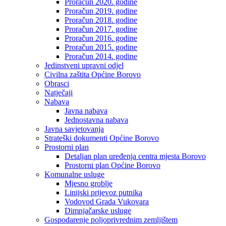
Proračun 2020. godine
Proračun 2019. godine
Proračun 2018. godine
Proračun 2017. godine
Proračun 2016. godine
Proračun 2015. godine
Proračun 2014. godine
Jedinstveni upravni odjel
Civilna zaštita Općine Borovo
Obrasci
Natječaji
Nabava
Javna nabava
Jednostavna nabava
Javna savjetovanja
Strateški dokumenti Općine Borovo
Prostorni plan
Detaljan plan uređenja centra mjesta Borovo
Prostorni plan Općine Borovo
Komunalne usluge
Mjesno groblje
Linijski prijevoz putnika
Vodovod Grada Vukovara
Dimnjačarske usluge
Gospodarenje poljoprivrednim zemljištem