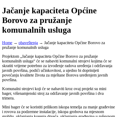
Jačanje kapaciteta Općine
Borovo za pružanje
komunalnih usluga
Home
→
obaveštenja
→
Jačanje kapaciteta Općine Borovo za
pružanje komunalnih usluga
Projektom „Jačanje kapaciteta Općine Borovo za pružanje
komunalnih usluga“ će se nabaviti komunalni strojevi kojima će se
skratiti vrijeme potrebno za izvođenje radova uređenja i održavanja
javnih površina, podići učinkovitost, a ujedno bi doprinijeti
povećanju kvalitete života za mještane Borova uređenjem javnih
površina.
Komunalni strojevi koji će se nabaviti kroz ovaj projekt su mini
bager, višenamjenski stroj za održavanje javnih površina i dva
trimera.
Mini bager će se koristiti prilikom iskopa temelja za manje građevine
i rovova za podzemne instalacije, iskopa grobova na mjesnom
groblju, uklanjanja korenja drveća, uklanjanja građevina u ruševnom