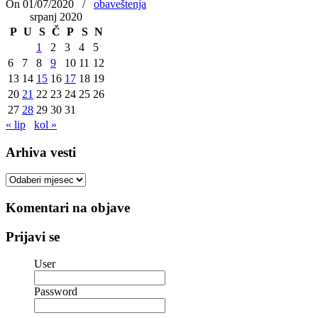
On 01/07/2020
/
obaveštenja
srpanj 2020
P
U
S
Č
P
S
N
1
2
3
4
5
6
7
8
9
10
11
12
13
14
15
16
17
18
19
20
21
22
23
24
25
26
27
28
29
30
31
« lip
kol »
Arhiva vesti
Arhiva
vesti
Komentari na objave
Prijavi se
User
Password