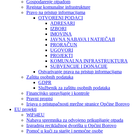
Gospodarenje otpadom
Registar komunalne infrastrukture
Pravo na pristup informacijama
OTVORENI PODACI
ADRESARI
IZBORI
IMOVINA
JAVNA NABAVA I NATJEČAJI
PRORAČUN
UGOVORI
PROJEKTI
KOMUNALNA INFRASTRUKTURA
SUBVENCIJE I DONACIJE
Ostvarivanje prava na pristup informacijama
Zaštita osobnih podataka
GDPR
Službenik za zaštitu osobnih podataka
Financijsko upravljanje i kontrole
Pravni propisi
Izjava o pristupačnosti mrežne stranice Općine Borovo
EU projekti
WiFi4EU
Nabava spremnika za odvojeno prikupljanje otpada
Izgradnja reciklažnog dvorišta u Općini Borovo
Pomoć u kući za starije i nemoćne osobe