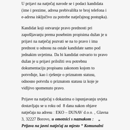
U prijavi na natječaj navode se i podaci kandidata
(ime i prezime, adresa prebivališta te broj telefona i
e-adresa isključivo za potrebe natječajnog postupka).
Kandidat koji ostvaruje pravo prednosti pri
zapošljavanju prema posebnim propisima dužan je u
prijavi na natječaj pozvati se na to pravo i ima
prednost u odnosu na ostale kandidate samo pod
jednakim uvjetima. Da bi kandidat ostvario to pravo
dužan je u prijavi priložiti svu potrebnu
dokumentaciju propisanu zakonom kojom to
potvrđuje, kao i rješenje o priznatom statusu,
odnosno potvrdu o priznatom statusu iz koje je
vidljivo spomenuto pravo.
Prijave na natječaj s dokazima o ispunjavanju uvjeta
dostavljaju se u roku od 8 dana nakon objave
natječaja na adresu : EKO – DUNAV d.o.o. , Glavna
3, 32227 Borovo,
u omotnici s naznakom : „
Prijava na javni natječaj za mjesto “
Komunalni