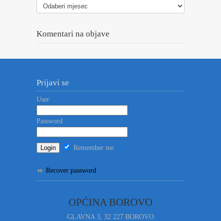
vesti
Komentari na objave
Prijavi se
User
Password
Remember me
Recover password
OPĆINA BOROVO
GLAVNA 3, 32 227 BOROVO