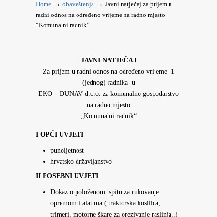
→
→
Home
obaveštenja
Javni natječaj za prijem u
radni odnos na određeno vrijeme na radno mjesto
“Komunalni radnik”
JAVNI NATJEČAJ
Za prijem u radni odnos na određeno vrijeme 1
(jednog) radnika u
EKO – DUNAV d.o.o. za komunalno gospodarstvo
na radno mjesto
„Komunalni radnik“
I OPĆI UVJETI
punoljetnost
hrvatsko državljanstvo
II POSEBNI UVJETI
Dokaz o položenom ispitu za rukovanje
opremom i alatima ( traktorska kosilica,
trimeri, motorne škare za orezivanje raslinja..)