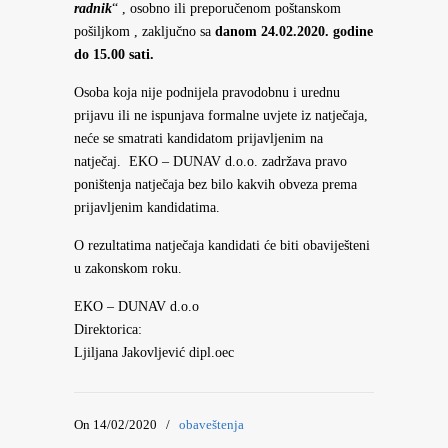
radnik
“ , osobno ili preporučenom poštanskom
pošiljkom , zaključno sa
danom 24.02.2020. godine
do 15.00 sati.
Osoba koja nije podnijela pravodobnu i urednu
prijavu ili ne ispunjava formalne uvjete iz natječaja,
neće se smatrati kandidatom prijavljenim na
natječaj. EKO – DUNAV d.o.o. zadržava pravo
poništenja natječaja bez bilo kakvih obveza prema
prijavljenim kandidatima.
O rezultatima natječaja kandidati će biti obaviješteni
u zakonskom roku.
EKO – DUNAV d.o.o
Direktorica:
Ljiljana Jakovljević dipl.oec
On 14/02/2020
/
obaveštenja