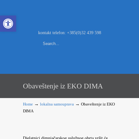
Open toolbar
kontakt telefon: +385(0)32 439 598
Obaveštenje iz EKO DIMA
→
→
Home
lokalna samouprava
Obaveštenje iz EKO
DIMA
Djelatnici dimnjačarskog uslužnog obrta vršit će