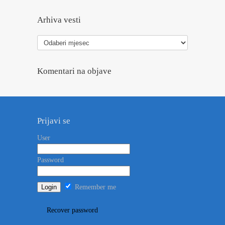
Arhiva vesti
Arhiva
vesti
Komentari na objave
Prijavi se
User
Password
Remember me
Recover password