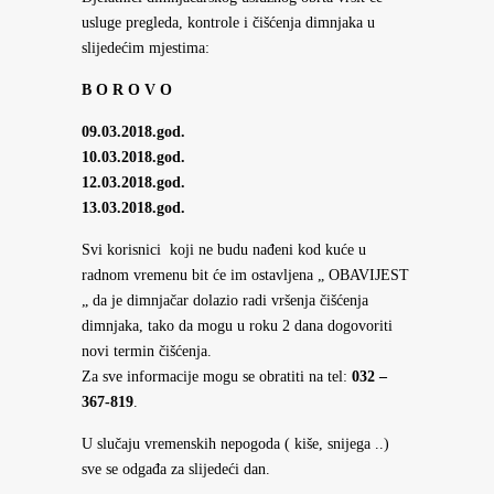
usluge pregleda, kontrole i čišćenja dimnjaka u
slijedećim mjestima:
B O R O V O
09.03.2018.god.
10.03.2018.god.
12.03.2018.god.
13.03.2018.god.
Svi korisnici koji ne budu nađeni kod kuće u
radnom vremenu bit će im ostavljena „ OBAVIJEST
„ da je dimnjačar dolazio radi vršenja čišćenja
dimnjaka, tako da mogu u roku 2 dana dogovoriti
novi termin čišćenja.
Za sve informacije mogu se obratiti na tel:
032 –
367-819
.
U slučaju vremenskih nepogoda ( kiše, snijega ..)
sve se odgađa za slijedeći dan.