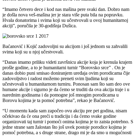
“Imamo četvero dece i kod nas mašina pere svaki dan. Dobro nam
je došla nova veš-mašina jer je stara više puta bila na popravku.
Hvala donatorima i svima koji su učestvovali u ovoj humanitarnoj
akciji”, poručila je 30-godišnja Dušica.
Baćanović i Kojić zadovoljni su akcijom i još jednom su zahvalili
svima koji su u njoj učestvovali.
“Danas imamo priliku videti završnicu akcije koja je krenula krajem
prošle godine, a to je humanitarni turnir “Borovsko srce” . On je
danas dobio puni smisao doniranjem uređaja ovim porodicama čije
zadovoljstvo i radost možemo preneti svim ljudima koji su
učestvovali u humanitarnom turniru. Ponosan sam što sam deo ove
humane akcije i sigurno je da ćemo se truditi da ova akcija traje i u
narednim godinama i da pomogne još mnogim porodicama u
Borovu kojima je ta pomoć potrebna”, rekao je Baćanović.
“U momentu kada sam započeo ovu akciju pre pet godina, nisam
očekivao da će ona preći u tradiciju i da ćemo svake godine
organizovati taj turnir i pomoći onima kojima je to zaista potrebno. S
jedne strane sam žalostan što još uvek postoje porodice kojima je
pomoć potrebna, a s druge strane, drago mi je da smo u mogućnosti