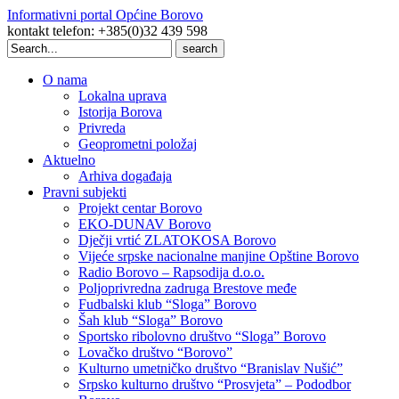
Informativni portal Općine Borovo
kontakt telefon: +385(0)32 439 598
Search
for:
O nama
Lokalna uprava
Istorija Borova
Privreda
Geoprometni položaj
Aktuelno
Arhiva događaja
Pravni subjekti
Projekt centar Borovo
EKO-DUNAV Borovo
Dječji vrtić ZLATOKOSA Borovo
Vijeće srpske nacionalne manjine Opštine Borovo
Radio Borovo – Rapsodija d.o.o.
Poljoprivredna zadruga Brestove međe
Fudbalski klub “Sloga” Borovo
Šah klub “Sloga” Borovo
Sportsko ribolovno društvo “Sloga” Borovo
Lovačko društvo “Borovo”
Kulturno umetničko društvo “Branislav Nušić”
Srpsko kulturno društvo “Prosvjeta” – Pododbor