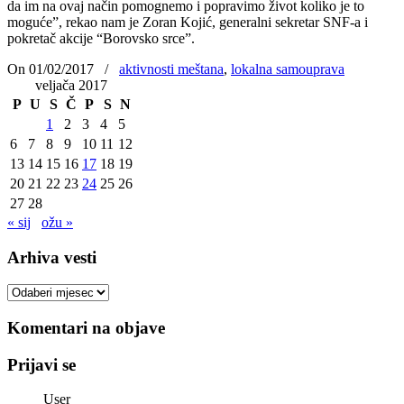
da im na ovaj način pomognemo i popravimo život koliko je to
moguće”, rekao nam je Zoran Kojić, generalni sekretar SNF-a i
pokretač akcije “Borovsko srce”.
On 01/02/2017
/
aktivnosti meštana
,
lokalna samouprava
veljača 2017
P
U
S
Č
P
S
N
1
2
3
4
5
6
7
8
9
10
11
12
13
14
15
16
17
18
19
20
21
22
23
24
25
26
27
28
« sij
ožu »
Arhiva vesti
Arhiva
vesti
Komentari na objave
Prijavi se
User