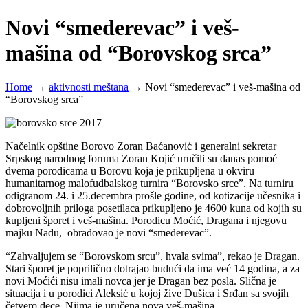
Novi “smederevac” i veš-
mašina od “Borovskog srca”
Home
→
aktivnosti meštana
→
Novi “smederevac” i veš-mašina od
“Borovskog srca”
Načelnik opštine Borovo Zoran Baćanović i generalni sekretar
Srpskog narodnog foruma Zoran Kojić uručili su danas pomoć
dvema porodicama u Borovu koja je prikupljena u okviru
humanitarnog malofudbalskog turnira “Borovsko srce”. Na turniru
odigranom 24. i 25.decembra prošle godine, od kotizacije učesnika i
dobrovoljnih priloga posetilaca prikupljeno je 4600 kuna od kojih su
kupljeni šporet i veš-mašina. Porodicu Moćić, Dragana i njegovu
majku Nadu, obradovao je novi “smederevac”.
“Zahvaljujem se “Borovskom srcu”, hvala svima”, rekao je Dragan.
Stari šporet je poprilično dotrajao budući da ima već 14 godina, a za
novi Moćići nisu imali novca jer je Dragan bez posla. Slična je
situacija i u porodici Aleksić u kojoj žive Dušica i Srđan sa svojih
četvero dece. Njima je uručena nova veš-mašina.