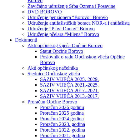
Borovo
Zavičajno udruženje Srba Ozrena i Posavine
DVD BOROVO
Udruženje penzionera “Borovo” Borovo
Udruženje antifašističkih boraca NOR-a i antifašista
Udruženje “Plavi Dunav” Borovo
Udruženje pčelara “Milena” Borovo
Dokumenti
Akti općinskog vijeća Općine Borovo
Statut Općine Borovo
Poslovnik o radu Općinskog vijeća Općine
Borovo
Akti općinskog načelnika
Sjednice Općinskog vijeća
SAZIV VIJEĆA 2025.-2029.
SAZIV VIJEĆA 2021.-2025.
SAZIV VIJEĆA 2017.-2021.
SAZIV VIJEĆA 2013.-2017.
Proračun Općine Borovo
Proračun 2026 godinu
Proračun 2025 godina
Proračun 2024 godina
Proračun 2023. godina
Proračun 2022. godina
Proračun 2021. godina