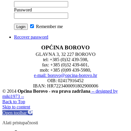
Password
Remember me
Recover password
OPĆINA BOROVO
GLAVNA 3, 32 227 BOROVO
tel: +385 (0)32 439-598,
fax: +385 (0)32 439-601,
mob: +385 (0)99 439-5980,
e-mail: borovo@opcina-borovo.hr
OIB: 02417916452
IBAN: HR7223400091802900006
© 2014
Općina Borovo - sva prava zadržana
-- designed by
miki1973 --
Back to Top
Skip to content
Open toolbar
Alati pristupačnosti