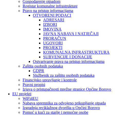
Gospodarenje otpadom
Registar komunalne infrastrukture
Pravo na pristup informacijama
OTVORENI PODACI
ADRESARI
IZBORI
IMOVINA
JAVNA NABAVA I NATJEČAJI
PRORAČUN
UGOVORI
PROJEKTI
KOMUNALNA INFRASTRUKTURA
SUBVENCIJE I DONACIJE
Ostvarivanje prava na pristup informacijama
Zaštita osobnih podataka
GDPR
Službenik za zaštitu osobnih podataka
Financijsko upravljanje i kontrole
Pravni propisi
Izjava o pristupačnosti mrežne stranice Općine Borovo
EU projekti
WiFi4EU
Nabava spremnika za odvojeno prikupljanje otpada
Izgradnja reciklažnog dvorišta u Općini Borovo
Pomoć u kući za starije i nemoćne osobe