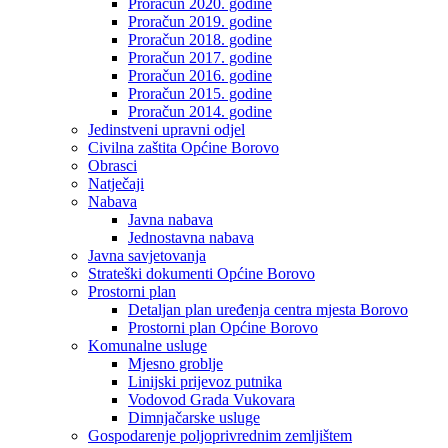
Proračun 2020. godine
Proračun 2019. godine
Proračun 2018. godine
Proračun 2017. godine
Proračun 2016. godine
Proračun 2015. godine
Proračun 2014. godine
Jedinstveni upravni odjel
Civilna zaštita Općine Borovo
Obrasci
Natječaji
Nabava
Javna nabava
Jednostavna nabava
Javna savjetovanja
Strateški dokumenti Općine Borovo
Prostorni plan
Detaljan plan uređenja centra mjesta Borovo
Prostorni plan Općine Borovo
Komunalne usluge
Mjesno groblje
Linijski prijevoz putnika
Vodovod Grada Vukovara
Dimnjačarske usluge
Gospodarenje poljoprivrednim zemljištem