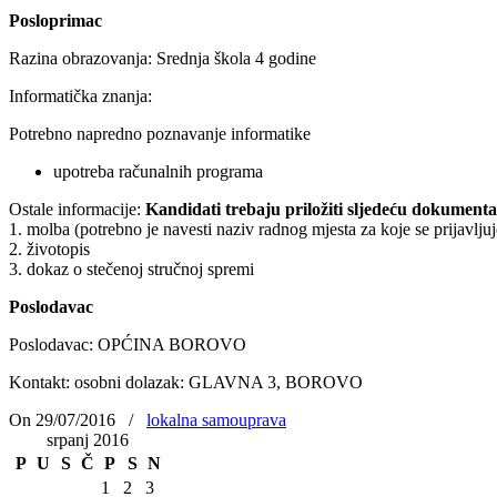
Posloprimac
Razina obrazovanja: Srednja škola 4 godine
Informatička znanja:
Potrebno napredno poznavanje informatike
upotreba računalnih programa
Ostale informacije:
Kandidati trebaju priložiti sljedeću dokumenta
1. molba (potrebno je navesti naziv radnog mjesta za koje se prijavljuj
2. životopis
3. dokaz o stečenoj stručnoj spremi
Poslodavac
Poslodavac: OPĆINA BOROVO
Kontakt: osobni dolazak: GLAVNA 3, BOROVO
On 29/07/2016
/
lokalna samouprava
srpanj 2016
P
U
S
Č
P
S
N
1
2
3