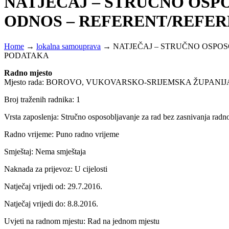
NATJEČAJ – STRUČNO OSP
ODNOS – REFERENT/REFE
Home
→
lokalna samouprava
→
NATJEČAJ – STRUČNO OSPO
PODATAKA
Radno mjesto
Mjesto rada: BOROVO, VUKOVARSKO-SRIJEMSKA ŽUPANIJ
Broj traženih radnika: 1
Vrsta zaposlenja: Stručno osposobljavanje za rad bez zasnivanja rad
Radno vrijeme: Puno radno vrijeme
Smještaj: Nema smještaja
Naknada za prijevoz: U cijelosti
Natječaj vrijedi od: 29.7.2016.
Natječaj vrijedi do: 8.8.2016.
Uvjeti na radnom mjestu: Rad na jednom mjestu