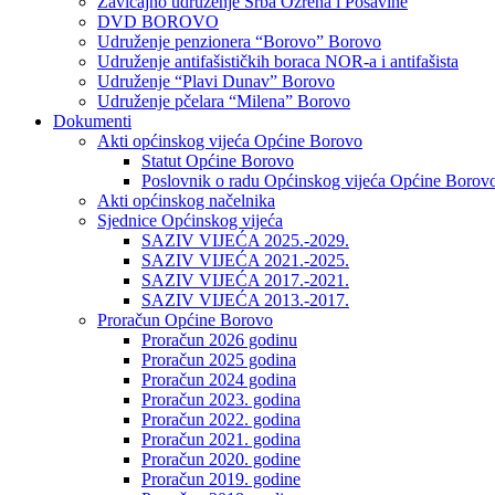
Zavičajno udruženje Srba Ozrena i Posavine
DVD BOROVO
Udruženje penzionera “Borovo” Borovo
Udruženje antifašističkih boraca NOR-a i antifašista
Udruženje “Plavi Dunav” Borovo
Udruženje pčelara “Milena” Borovo
Dokumenti
Akti općinskog vijeća Općine Borovo
Statut Općine Borovo
Poslovnik o radu Općinskog vijeća Općine Borov
Akti općinskog načelnika
Sjednice Općinskog vijeća
SAZIV VIJEĆA 2025.-2029.
SAZIV VIJEĆA 2021.-2025.
SAZIV VIJEĆA 2017.-2021.
SAZIV VIJEĆA 2013.-2017.
Proračun Općine Borovo
Proračun 2026 godinu
Proračun 2025 godina
Proračun 2024 godina
Proračun 2023. godina
Proračun 2022. godina
Proračun 2021. godina
Proračun 2020. godine
Proračun 2019. godine