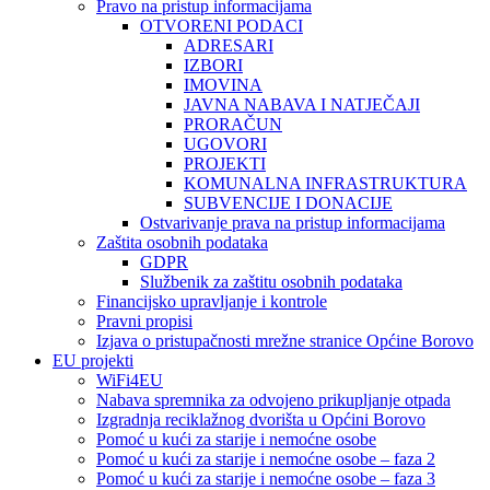
Pravo na pristup informacijama
OTVORENI PODACI
ADRESARI
IZBORI
IMOVINA
JAVNA NABAVA I NATJEČAJI
PRORAČUN
UGOVORI
PROJEKTI
KOMUNALNA INFRASTRUKTURA
SUBVENCIJE I DONACIJE
Ostvarivanje prava na pristup informacijama
Zaštita osobnih podataka
GDPR
Službenik za zaštitu osobnih podataka
Financijsko upravljanje i kontrole
Pravni propisi
Izjava o pristupačnosti mrežne stranice Općine Borovo
EU projekti
WiFi4EU
Nabava spremnika za odvojeno prikupljanje otpada
Izgradnja reciklažnog dvorišta u Općini Borovo
Pomoć u kući za starije i nemoćne osobe
Pomoć u kući za starije i nemoćne osobe – faza 2
Pomoć u kući za starije i nemoćne osobe – faza 3