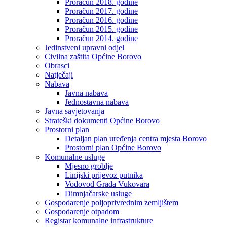
Proračun 2018. godine
Proračun 2017. godine
Proračun 2016. godine
Proračun 2015. godine
Proračun 2014. godine
Jedinstveni upravni odjel
Civilna zaštita Općine Borovo
Obrasci
Natječaji
Nabava
Javna nabava
Jednostavna nabava
Javna savjetovanja
Strateški dokumenti Općine Borovo
Prostorni plan
Detaljan plan uređenja centra mjesta Borovo
Prostorni plan Općine Borovo
Komunalne usluge
Mjesno groblje
Linijski prijevoz putnika
Vodovod Grada Vukovara
Dimnjačarske usluge
Gospodarenje poljoprivrednim zemljištem
Gospodarenje otpadom
Registar komunalne infrastrukture