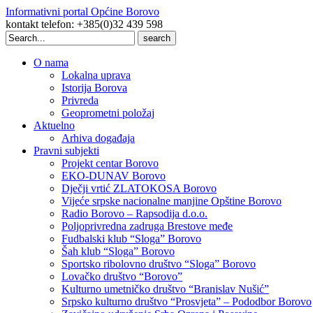
Informativni portal Općine Borovo
kontakt telefon: +385(0)32 439 598
Search
for:
O nama
Lokalna uprava
Istorija Borova
Privreda
Geoprometni položaj
Aktuelno
Arhiva događaja
Pravni subjekti
Projekt centar Borovo
EKO-DUNAV Borovo
Dječji vrtić ZLATOKOSA Borovo
Vijeće srpske nacionalne manjine Opštine Borovo
Radio Borovo – Rapsodija d.o.o.
Poljoprivredna zadruga Brestove međe
Fudbalski klub “Sloga” Borovo
Šah klub “Sloga” Borovo
Sportsko ribolovno društvo “Sloga” Borovo
Lovačko društvo “Borovo”
Kulturno umetničko društvo “Branislav Nušić”
Srpsko kulturno društvo “Prosvjeta” – Pododbor Borovo