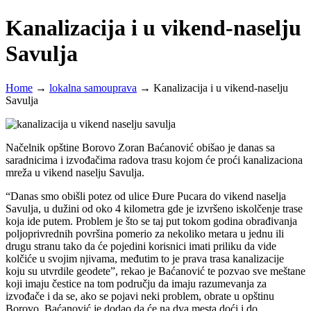
Kanalizacija i u vikend-naselju
Savulja
Home
→
lokalna samouprava
→
Kanalizacija i u vikend-naselju
Savulja
Načelnik opštine Borovo Zoran Baćanović obišao je danas sa
saradnicima i izvođačima radova trasu kojom će proći kanalizaciona
mreža u vikend naselju Savulja.
“Danas smo obišli potez od ulice Đure Pucara do vikend naselja
Savulja, u dužini od oko 4 kilometra gde je izvršeno iskolčenje trase
koja ide putem. Problem je što se taj put tokom godina obrađivanja
poljoprivrednih površina pomerio za nekoliko metara u jednu ili
drugu stranu tako da će pojedini korisnici imati priliku da vide
kolčiće u svojim njivama, međutim to je prava trasa kanalizacije
koju su utvrdile geodete”, rekao je Baćanović te pozvao sve meštane
koji imaju čestice na tom području da imaju razumevanja za
izvođače i da se, ako se pojavi neki problem, obrate u opštinu
Borovo. Baćanović je dodao da će na dva mesta doći i do