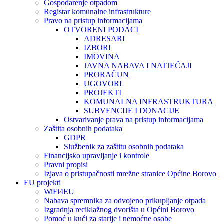
Gospodarenje otpadom
Registar komunalne infrastrukture
Pravo na pristup informacijama
OTVORENI PODACI
ADRESARI
IZBORI
IMOVINA
JAVNA NABAVA I NATJEČAJI
PRORAČUN
UGOVORI
PROJEKTI
KOMUNALNA INFRASTRUKTURA
SUBVENCIJE I DONACIJE
Ostvarivanje prava na pristup informacijama
Zaštita osobnih podataka
GDPR
Službenik za zaštitu osobnih podataka
Financijsko upravljanje i kontrole
Pravni propisi
Izjava o pristupačnosti mrežne stranice Općine Borovo
EU projekti
WiFi4EU
Nabava spremnika za odvojeno prikupljanje otpada
Izgradnja reciklažnog dvorišta u Općini Borovo
Pomoć u kući za starije i nemoćne osobe