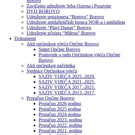
Borovo
Zavičajno udruženje Srba Ozrena i Posavine
DVD BOROVO
Udruženje penzionera “Borovo” Borovo
Udruženje antifašističkih boraca NOR-a i antifašista
Udruženje “Plavi Dunav” Borovo
Udruženje pčelara “Milena” Borovo
Dokumenti
Akti općinskog vijeća Općine Borovo
Statut Općine Borovo
Poslovnik o radu Općinskog vijeća Općine
Borovo
Akti općinskog načelnika
Sjednice Općinskog vijeća
SAZIV VIJEĆA 2025.-2029.
SAZIV VIJEĆA 2021.-2025.
SAZIV VIJEĆA 2017.-2021.
SAZIV VIJEĆA 2013.-2017.
Proračun Općine Borovo
Proračun 2026 godinu
Proračun 2025 godina
Proračun 2024 godina
Proračun 2023. godina
Proračun 2022. godina
Proračun 2021. godina