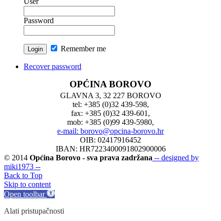
User
Password
Remember me
Recover password
OPĆINA BOROVO
GLAVNA 3, 32 227 BOROVO
tel: +385 (0)32 439-598,
fax: +385 (0)32 439-601,
mob: +385 (0)99 439-5980,
e-mail: borovo@opcina-borovo.hr
OIB: 02417916452
IBAN: HR7223400091802900006
© 2014
Općina Borovo - sva prava zadržana
-- designed by
miki1973 --
Back to Top
Skip to content
Open toolbar
Alati pristupačnosti