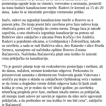
pomeranja ograde koju su vlasnici, verovatno u neznanju, postavili
na trasu buduće kanalizacione mreže. Radovi će krenuti za 15 do 20
dana, kako bi se iskoristile povoljne vremenske prilike.
Inače, radovi na izgradnji kanalizacione mreže u Borovu su u
punom jeku. Do kraja jeseni biće završena prva faza radova koja
obuhvaća potez od Crepulja do centra mesta. Druga faza je takođe
započela, a ona obuhvaća izgradnju kanalizacije na potezu od
Bulićeve ulice zaključno s ulicama Petra Kočića i Ive Andrića.
Radovi u pojedinim ulicama, u Grobljanskoj i Železničkoj, takođe
su završeni, a sada se radi Bulićeva ulica, deo Ratarske i ulice Đorđa
Sremca, saznajemo od načelnika opštine Borovo Zorana
Baćanovića. Načelnika Baćanovića pitali smo koliko će iznositi
cena priključka na kanalizaciju.
“To je goruće pitanje koje mi svakodnevno postavljaju i meštani, ali
do danas, nažalost, nemam konkretan odgovor. Prekosutra ću
prisustvovati sastanku s direktoricom Vodovoda grada Vukovara i
uručiću joj dopis u skladu sa zaključkom Opštinskog veća i nadam
se da ćemo u dogledno vreme dobiti odgovor kako bi ljudi znali
kolika je cena, jer je realno da već iduće godine, po završetku
tehničkog pregleda prve faze, meštani iskažu interes za priključak,
ali moraju znati uslove jer sasvim je sigurno da niko neće ugovarati
priključak, a da prethodno ne zna kolika će mu biti cena”, zaključio
je Baćanović.