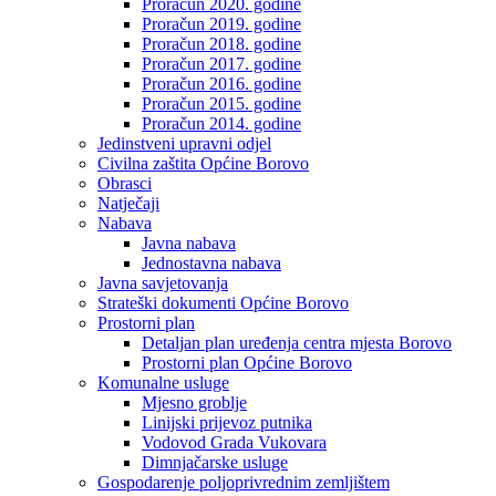
Proračun 2020. godine
Proračun 2019. godine
Proračun 2018. godine
Proračun 2017. godine
Proračun 2016. godine
Proračun 2015. godine
Proračun 2014. godine
Jedinstveni upravni odjel
Civilna zaštita Općine Borovo
Obrasci
Natječaji
Nabava
Javna nabava
Jednostavna nabava
Javna savjetovanja
Strateški dokumenti Općine Borovo
Prostorni plan
Detaljan plan uređenja centra mjesta Borovo
Prostorni plan Općine Borovo
Komunalne usluge
Mjesno groblje
Linijski prijevoz putnika
Vodovod Grada Vukovara
Dimnjačarske usluge
Gospodarenje poljoprivrednim zemljištem