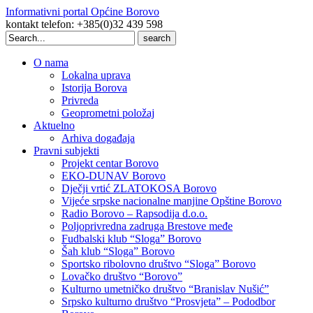
Informativni portal Općine Borovo
kontakt telefon: +385(0)32 439 598
Search
for:
O nama
Lokalna uprava
Istorija Borova
Privreda
Geoprometni položaj
Aktuelno
Arhiva događaja
Pravni subjekti
Projekt centar Borovo
EKO-DUNAV Borovo
Dječji vrtić ZLATOKOSA Borovo
Vijeće srpske nacionalne manjine Opštine Borovo
Radio Borovo – Rapsodija d.o.o.
Poljoprivredna zadruga Brestove međe
Fudbalski klub “Sloga” Borovo
Šah klub “Sloga” Borovo
Sportsko ribolovno društvo “Sloga” Borovo
Lovačko društvo “Borovo”
Kulturno umetničko društvo “Branislav Nušić”
Srpsko kulturno društvo “Prosvjeta” – Pododbor