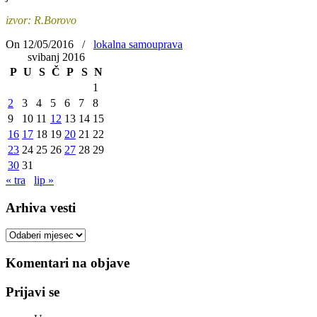
izvor: R.Borovo
On 12/05/2016
/
lokalna samouprava
svibanj 2016
P
U
S
Č
P
S
N
1
2
3
4
5
6
7
8
9
10
11
12
13
14
15
16
17
18
19
20
21
22
23
24
25
26
27
28
29
30
31
« tra
lip »
Arhiva vesti
Arhiva
vesti
Komentari na objave
Prijavi se