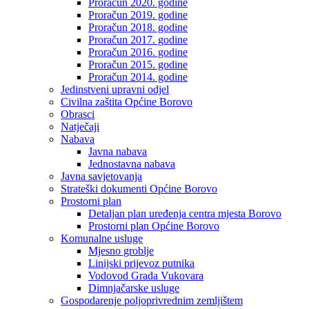
Proračun 2020. godine
Proračun 2019. godine
Proračun 2018. godine
Proračun 2017. godine
Proračun 2016. godine
Proračun 2015. godine
Proračun 2014. godine
Jedinstveni upravni odjel
Civilna zaštita Općine Borovo
Obrasci
Natječaji
Nabava
Javna nabava
Jednostavna nabava
Javna savjetovanja
Strateški dokumenti Općine Borovo
Prostorni plan
Detaljan plan uređenja centra mjesta Borovo
Prostorni plan Općine Borovo
Komunalne usluge
Mjesno groblje
Linijski prijevoz putnika
Vodovod Grada Vukovara
Dimnjačarske usluge
Gospodarenje poljoprivrednim zemljištem