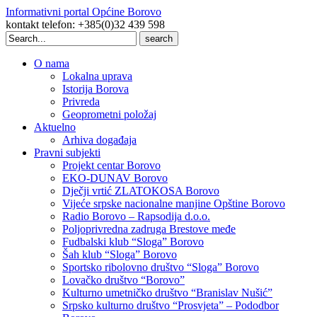
Informativni portal Općine Borovo
kontakt telefon: +385(0)32 439 598
Search
for:
O nama
Lokalna uprava
Istorija Borova
Privreda
Geoprometni položaj
Aktuelno
Arhiva događaja
Pravni subjekti
Projekt centar Borovo
EKO-DUNAV Borovo
Dječji vrtić ZLATOKOSA Borovo
Vijeće srpske nacionalne manjine Opštine Borovo
Radio Borovo – Rapsodija d.o.o.
Poljoprivredna zadruga Brestove međe
Fudbalski klub “Sloga” Borovo
Šah klub “Sloga” Borovo
Sportsko ribolovno društvo “Sloga” Borovo
Lovačko društvo “Borovo”
Kulturno umetničko društvo “Branislav Nušić”
Srpsko kulturno društvo “Prosvjeta” – Pododbor