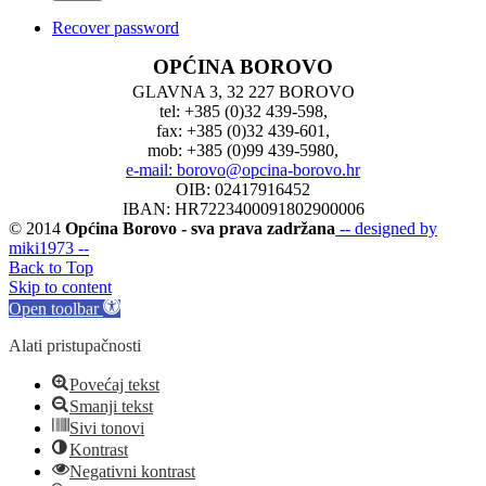
Recover password
OPĆINA BOROVO
GLAVNA 3, 32 227 BOROVO
tel: +385 (0)32 439-598,
fax: +385 (0)32 439-601,
mob: +385 (0)99 439-5980,
e-mail: borovo@opcina-borovo.hr
OIB: 02417916452
IBAN: HR7223400091802900006
© 2014
Općina Borovo - sva prava zadržana
-- designed by
miki1973 --
Back to Top
Skip to content
Open toolbar
Alati pristupačnosti
Povećaj tekst
Smanji tekst
Sivi tonovi
Kontrast
Negativni kontrast