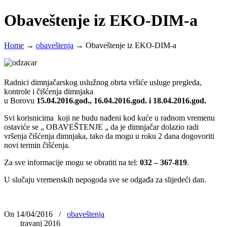
Obaveštenje iz EKO-DIM-a
Home
→
obaveštenja
→
Obaveštenje iz EKO-DIM-a
Radnici dimnjačarskog uslužnog obrta vršiće usluge pregleda,
kontrole i čišćenja dimnjaka
u Borovu
15.04.2016.god.,
16.04.2016.god. i
18.04.2016.god.
Svi korisnicima koji ne budu nađeni kod kuće u radnom vremenu
ostaviće se „ OBAVEŠTENJE „ da je dimnjačar dolazio radi
vršenja čišćenja dimnjaka, tako da mogu u roku 2 dana dogovoriti
novi termin čišćenja.
Za sve informacije mogu se obratiti na tel:
032 – 367-819
.
U slučaju vremenskih nepogoda sve se odgađa za slijedeći dan.
On 14/04/2016
/
obaveštenja
travanj 2016