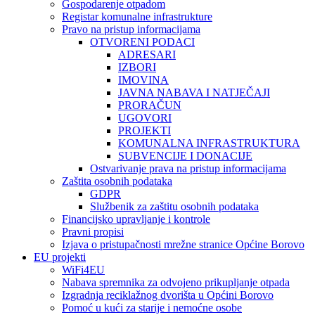
Gospodarenje otpadom
Registar komunalne infrastrukture
Pravo na pristup informacijama
OTVORENI PODACI
ADRESARI
IZBORI
IMOVINA
JAVNA NABAVA I NATJEČAJI
PRORAČUN
UGOVORI
PROJEKTI
KOMUNALNA INFRASTRUKTURA
SUBVENCIJE I DONACIJE
Ostvarivanje prava na pristup informacijama
Zaštita osobnih podataka
GDPR
Službenik za zaštitu osobnih podataka
Financijsko upravljanje i kontrole
Pravni propisi
Izjava o pristupačnosti mrežne stranice Općine Borovo
EU projekti
WiFi4EU
Nabava spremnika za odvojeno prikupljanje otpada
Izgradnja reciklažnog dvorišta u Općini Borovo
Pomoć u kući za starije i nemoćne osobe