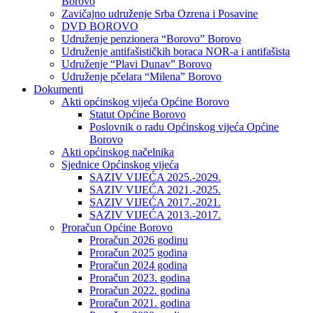
Borovo
Zavičajno udruženje Srba Ozrena i Posavine
DVD BOROVO
Udruženje penzionera “Borovo” Borovo
Udruženje antifašističkih boraca NOR-a i antifašista
Udruženje “Plavi Dunav” Borovo
Udruženje pčelara “Milena” Borovo
Dokumenti
Akti općinskog vijeća Općine Borovo
Statut Općine Borovo
Poslovnik o radu Općinskog vijeća Općine
Borovo
Akti općinskog načelnika
Sjednice Općinskog vijeća
SAZIV VIJEĆA 2025.-2029.
SAZIV VIJEĆA 2021.-2025.
SAZIV VIJEĆA 2017.-2021.
SAZIV VIJEĆA 2013.-2017.
Proračun Općine Borovo
Proračun 2026 godinu
Proračun 2025 godina
Proračun 2024 godina
Proračun 2023. godina
Proračun 2022. godina
Proračun 2021. godina