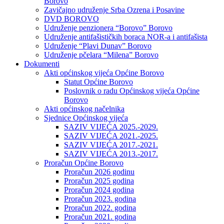
Borovo
Zavičajno udruženje Srba Ozrena i Posavine
DVD BOROVO
Udruženje penzionera “Borovo” Borovo
Udruženje antifašističkih boraca NOR-a i antifašista
Udruženje “Plavi Dunav” Borovo
Udruženje pčelara “Milena” Borovo
Dokumenti
Akti općinskog vijeća Općine Borovo
Statut Općine Borovo
Poslovnik o radu Općinskog vijeća Općine
Borovo
Akti općinskog načelnika
Sjednice Općinskog vijeća
SAZIV VIJEĆA 2025.-2029.
SAZIV VIJEĆA 2021.-2025.
SAZIV VIJEĆA 2017.-2021.
SAZIV VIJEĆA 2013.-2017.
Proračun Općine Borovo
Proračun 2026 godinu
Proračun 2025 godina
Proračun 2024 godina
Proračun 2023. godina
Proračun 2022. godina
Proračun 2021. godina