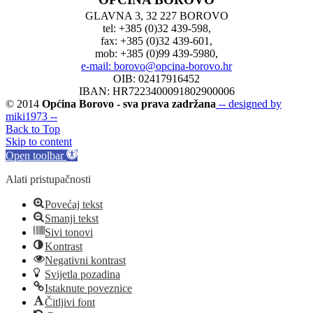
GLAVNA 3, 32 227 BOROVO
tel: +385 (0)32 439-598,
fax: +385 (0)32 439-601,
mob: +385 (0)99 439-5980,
e-mail: borovo@opcina-borovo.hr
OIB: 02417916452
IBAN: HR7223400091802900006
© 2014
Općina Borovo - sva prava zadržana
-- designed by
miki1973 --
Back to Top
Skip to content
Open toolbar
Alati pristupačnosti
Povećaj tekst
Smanji tekst
Sivi tonovi
Kontrast
Negativni kontrast
Svijetla pozadina
Istaknute poveznice
Čitljivi font