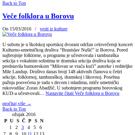
Back to Top
Veče folklora u Borovu
On 15/03/2016
/
vesti iz kulture
U subotu je u školskoj sportskoj dvorani održan celovečernji koncert
Kulturno-umetničkog društva “Branislav Nušić” iz Borova. Pored
najbrojnije folklorne, u programu je učestvovala i tamburaška
sekcija s vokalnim solistima te dramska sekcija društva koja se
predstavila humoreskom “Milovan se vraća kući” autorke i rediteljke
Mile Landup. Društvo danas broji 148 aktivnih članova u četiri
sekcije, folklornoj, tamburaškoj, dramskoj i likovnoj. Posebna
pažnja posvećena je radu s decom i mladima, ističe umetnički
rukovodilac Zoran Abadžić. U subotnjem programu borovskog
KUD-a učestvovali…
Nastavite čitati
Veče folklora u Borovu
pročitaj više
→
Back to Top
ožujak 2016
P
U
S
Č
P
S
N
1
2
3
4
5
6
7
8
9
10
11
12
13