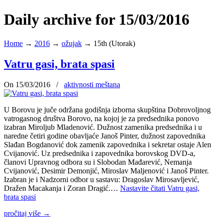
Daily archive for 15/03/2016
Home
→
2016
→
ožujak
→
15th (Utorak)
Vatru gasi, brata spasi
On 15/03/2016
/
aktivnosti meštana
U Borovu je juče održana godišnja izborna skupština Dobrovoljnog
vatrogasnog društva Borovo, na kojoj je za predsednika ponovo
izabran Miroljub Mladenović. Dužnost zamenika predsednika i u
naredne četiri godine obavljaće Janoš Pinter, dužnost zapovednika
Slađan Bogdanović dok zamenik zapovednika i sekretar ostaje Alen
Cvijanović. Uz predsednika i zapovednika borovskog DVD-a,
članovi Upravnog odbora su i Slobodan Mađarević, Nemanja
Cvijanović, Desimir Demonjić, Miroslav Maljenović i Janoš Pinter.
Izabran je i Nadzorni odbor u sastavu: Dragoslav Mirosavljević,
Dražen Macakanja i Zoran Dragić.…
Nastavite čitati
Vatru gasi,
brata spasi
pročitaj više
→