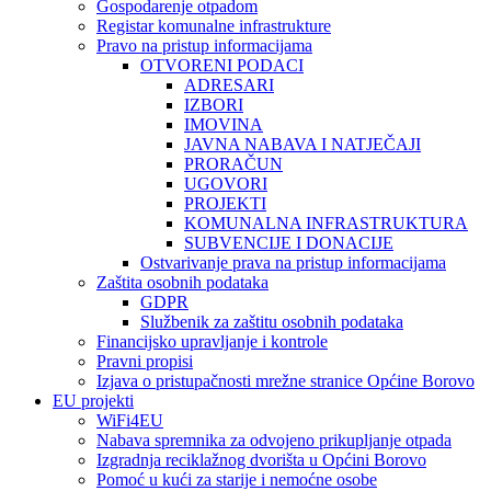
Gospodarenje otpadom
Registar komunalne infrastrukture
Pravo na pristup informacijama
OTVORENI PODACI
ADRESARI
IZBORI
IMOVINA
JAVNA NABAVA I NATJEČAJI
PRORAČUN
UGOVORI
PROJEKTI
KOMUNALNA INFRASTRUKTURA
SUBVENCIJE I DONACIJE
Ostvarivanje prava na pristup informacijama
Zaštita osobnih podataka
GDPR
Službenik za zaštitu osobnih podataka
Financijsko upravljanje i kontrole
Pravni propisi
Izjava o pristupačnosti mrežne stranice Općine Borovo
EU projekti
WiFi4EU
Nabava spremnika za odvojeno prikupljanje otpada
Izgradnja reciklažnog dvorišta u Općini Borovo
Pomoć u kući za starije i nemoćne osobe