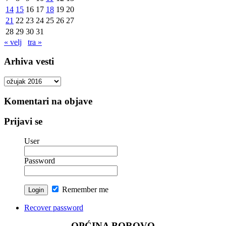
14
15
16
17
18
19
20
21
22
23
24
25
26
27
28
29
30
31
« velj
tra »
Arhiva vesti
Arhiva
vesti
Komentari na objave
Prijavi se
User
Password
Remember me
Recover password
OPĆINA BOROVO