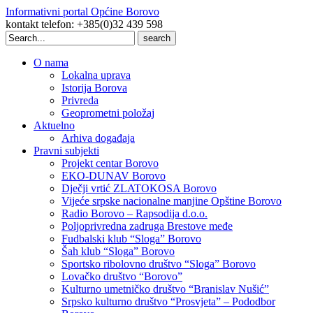
Informativni portal Općine Borovo
kontakt telefon: +385(0)32 439 598
Search
for:
O nama
Lokalna uprava
Istorija Borova
Privreda
Geoprometni položaj
Aktuelno
Arhiva događaja
Pravni subjekti
Projekt centar Borovo
EKO-DUNAV Borovo
Dječji vrtić ZLATOKOSA Borovo
Vijeće srpske nacionalne manjine Opštine Borovo
Radio Borovo – Rapsodija d.o.o.
Poljoprivredna zadruga Brestove međe
Fudbalski klub “Sloga” Borovo
Šah klub “Sloga” Borovo
Sportsko ribolovno društvo “Sloga” Borovo
Lovačko društvo “Borovo”
Kulturno umetničko društvo “Branislav Nušić”
Srpsko kulturno društvo “Prosvjeta” – Pododbor