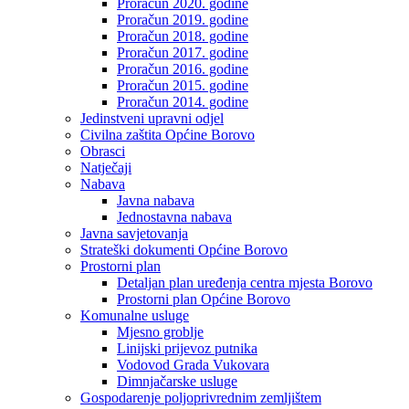
Proračun 2020. godine
Proračun 2019. godine
Proračun 2018. godine
Proračun 2017. godine
Proračun 2016. godine
Proračun 2015. godine
Proračun 2014. godine
Jedinstveni upravni odjel
Civilna zaštita Općine Borovo
Obrasci
Natječaji
Nabava
Javna nabava
Jednostavna nabava
Javna savjetovanja
Strateški dokumenti Općine Borovo
Prostorni plan
Detaljan plan uređenja centra mjesta Borovo
Prostorni plan Općine Borovo
Komunalne usluge
Mjesno groblje
Linijski prijevoz putnika
Vodovod Grada Vukovara
Dimnjačarske usluge
Gospodarenje poljoprivrednim zemljištem