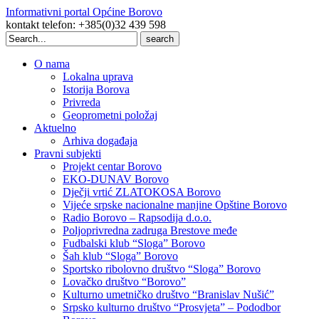
Informativni portal Općine Borovo
kontakt telefon: +385(0)32 439 598
Search
for:
O nama
Lokalna uprava
Istorija Borova
Privreda
Geoprometni položaj
Aktuelno
Arhiva događaja
Pravni subjekti
Projekt centar Borovo
EKO-DUNAV Borovo
Dječji vrtić ZLATOKOSA Borovo
Vijeće srpske nacionalne manjine Opštine Borovo
Radio Borovo – Rapsodija d.o.o.
Poljoprivredna zadruga Brestove međe
Fudbalski klub “Sloga” Borovo
Šah klub “Sloga” Borovo
Sportsko ribolovno društvo “Sloga” Borovo
Lovačko društvo “Borovo”
Kulturno umetničko društvo “Branislav Nušić”
Srpsko kulturno društvo “Prosvjeta” – Pododbor