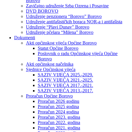
Borovo
Zavičajno udruženje Srba Ozrena i Posavine
DVD BOROVO
Udruženje penzionera “Borovo” Borovo
Udruženje antifašističkih boraca NOR-a i antifašista
Udruženje “Plavi Dunav” Borovo
Udruženje pčelara “Milena” Borovo
Dokumenti
Akti općinskog vijeća Općine Borovo
Statut Općine Borovo
Poslovnik o radu Općinskog vijeća Općine
Borovo
Akti općinskog načelnika
Sjednice Općinskog vijeća
SAZIV VIJEĆA 2025.-2029.
SAZIV VIJEĆA 2021.-2025.
SAZIV VIJEĆA 2017.-2021.
SAZIV VIJEĆA 2013.-2017.
Proračun Općine Borovo
Proračun 2026 godinu
Proračun 2025 godina
Proračun 2024 godina
Proračun 2023. godina
Proračun 2022. godina
Proračun 2021. godina