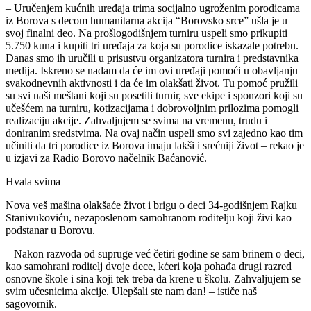
– Uručenjem kućnih uređaja trima socijalno ugroženim porodicama
iz Borova s decom humanitarna akcija “Borovsko srce” ušla je u
svoj finalni deo. Na prošlogodišnjem turniru uspeli smo prikupiti
5.750 kuna i kupiti tri uređaja za koja su porodice iskazale potrebu.
Danas smo ih uručili u prisustvu organizatora turnira i predstavnika
medija. Iskreno se nadam da će im ovi uređaji pomoći u obavljanju
svakodnevnih aktivnosti i da će im olakšati život. Tu pomoć pružili
su svi naši meštani koji su posetili turnir, sve ekipe i sponzori koji su
učešćem na turniru, kotizacijama i dobrovoljnim prilozima pomogli
realizaciju akcije. Zahvaljujem se svima na vremenu, trudu i
doniranim sredstvima. Na ovaj način uspeli smo svi zajedno kao tim
učiniti da tri porodice iz Borova imaju lakši i srećniji život – rekao je
u izjavi za Radio Borovo načelnik Baćanović.
Hvala svima
Nova veš mašina olakšaće život i brigu o deci 34-godišnjem Rajku
Stanivukoviću, nezaposlenom samohranom roditelju koji živi kao
podstanar u Borovu.
– Nakon razvoda od supruge već četiri godine se sam brinem o deci,
kao samohrani roditelj dvoje dece, kćeri koja pohađa drugi razred
osnovne škole i sina koji tek treba da krene u školu. Zahvaljujem se
svim učesnicima akcije. Ulepšali ste nam dan! – ističe naš
sagovornik.