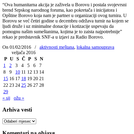
“Ova humanitarna akcija je zaživela u Borovu i postala svojevrsni
brend Srpskog narodnog foruma, kao pokretača i inicijatora i
Opštine Borovo koja nam je partner u organizaciji ovog turnira. U
Borovu se već četiri godine u decembru održava turnir na kojem se
ljudi druže i uz minimalne donacije i kotizacije uspevaju da
pomognu našim sumeštanima, kojima je to zaista najpotrebnije”
rekao je predstavnik SNF-a u izjavi za Radio Borovo.
On 01/02/2016
/
aktivnosti meštana
,
lokalna samouprava
veljača 2016
P
U
S
Č
P
S
N
1
2
3
4
5
6
7
8
9
10
11
12
13
14
15
16
17
18
19
20
21
22
23
24
25
26
27
28
29
« sij
ožu »
Arhiva vesti
Arhiva
vesti
Komentari na objave