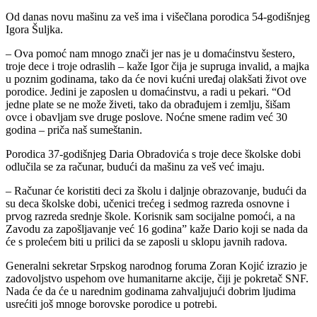
Od danas novu mašinu za veš ima i višečlana porodica 54-godišnjeg
Igora Šuljka.
– Ova pomoć nam mnogo znači jer nas je u domaćinstvu šestero,
troje dece i troje odraslih – kaže Igor čija je supruga invalid, a majka
u poznim godinama, tako da će novi kućni uređaj olakšati život ove
porodice. Jedini je zaposlen u domaćinstvu, a radi u pekari. “Od
jedne plate se ne može živeti, tako da obrađujem i zemlju, šišam
ovce i obavljam sve druge poslove. Noćne smene radim već 30
godina – priča naš sumeštanin.
Porodica 37-godišnjeg Daria Obradovića s troje dece školske dobi
odlučila se za računar, budući da mašinu za veš već imaju.
– Računar će koristiti deci za školu i daljnje obrazovanje, budući da
su deca školske dobi, učenici trećeg i sedmog razreda osnovne i
prvog razreda srednje škole. Korisnik sam socijalne pomoći, a na
Zavodu za zapošljavanje već 16 godina” kaže Dario koji se nada da
će s prolećem biti u prilici da se zaposli u sklopu javnih radova.
Generalni sekretar Srpskog narodnog foruma Zoran Kojić izrazio je
zadovoljstvo uspehom ove humanitarne akcije, čiji je pokretač SNF.
Nada će da će u narednim godinama zahvaljujući dobrim ljudima
usrećiti još mnoge borovske porodice u potrebi.