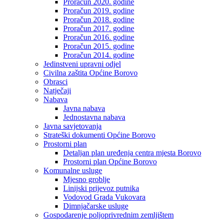
Proračun 2020. godine
Proračun 2019. godine
Proračun 2018. godine
Proračun 2017. godine
Proračun 2016. godine
Proračun 2015. godine
Proračun 2014. godine
Jedinstveni upravni odjel
Civilna zaštita Općine Borovo
Obrasci
Natječaji
Nabava
Javna nabava
Jednostavna nabava
Javna savjetovanja
Strateški dokumenti Općine Borovo
Prostorni plan
Detaljan plan uređenja centra mjesta Borovo
Prostorni plan Općine Borovo
Komunalne usluge
Mjesno groblje
Linijski prijevoz putnika
Vodovod Grada Vukovara
Dimnjačarske usluge
Gospodarenje poljoprivrednim zemljištem