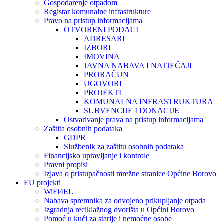
Gospodarenje otpadom
Registar komunalne infrastrukture
Pravo na pristup informacijama
OTVORENI PODACI
ADRESARI
IZBORI
IMOVINA
JAVNA NABAVA I NATJEČAJI
PRORAČUN
UGOVORI
PROJEKTI
KOMUNALNA INFRASTRUKTURA
SUBVENCIJE I DONACIJE
Ostvarivanje prava na pristup informacijama
Zaštita osobnih podataka
GDPR
Službenik za zaštitu osobnih podataka
Financijsko upravljanje i kontrole
Pravni propisi
Izjava o pristupačnosti mrežne stranice Općine Borovo
EU projekti
WiFi4EU
Nabava spremnika za odvojeno prikupljanje otpada
Izgradnja reciklažnog dvorišta u Općini Borovo
Pomoć u kući za starije i nemoćne osobe