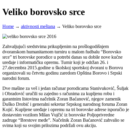
Veliko borovsko srce
Home
→
aktivnosti meštana
→
Veliko borovsko srce
Zahvaljujući sredstvima prikupljenim na prošlogodišnjem
dvoranskom humanitarnom turniru u malom fudbalu “Borovsko
srce” tri borovske porodice u potrebi danas su dobile nove kućne
uređaje i informatičku opremu. Turnir koji je održan 26. i
27.decembra 2015.godine u školskoj sportskoj dvorani u Borovu
organizovali su četvrtu godinu zaredom Opština Borovo i Srpski
narodni forum.
Dve mašine za veš i jedan računar porodicama Stanivuković, Šuljak
i Obradović uručili su zajedno s računima za kupljenu robu i
garantnim listovima načelnik Zoran Baćanović, njegov zamenik
Duško Drobić i generalni sekretar Srpskog narodnog foruma Zoran
Kojić. Kupljene uređaje i opremu na tri borovske adrese isporučio je
dostavnim vozilom Milan Vujčić iz borovske Poljoprivredne
zadruge “Brestove međe”. Načelnik Zoran Baćanović zahvalio se
svima koji su svojim prilozima podržali ovu akciju.