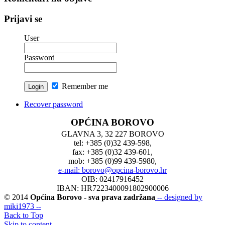
Prijavi se
User
Password
Remember me
Recover password
OPĆINA BOROVO
GLAVNA 3, 32 227 BOROVO
tel: +385 (0)32 439-598,
fax: +385 (0)32 439-601,
mob: +385 (0)99 439-5980,
e-mail: borovo@opcina-borovo.hr
OIB: 02417916452
IBAN: HR7223400091802900006
© 2014
Općina Borovo - sva prava zadržana
-- designed by
miki1973 --
Back to Top
Skip to content