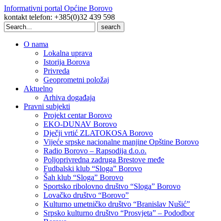
Informativni portal Općine Borovo
kontakt telefon: +385(0)32 439 598
Search
for:
O nama
Lokalna uprava
Istorija Borova
Privreda
Geoprometni položaj
Aktuelno
Arhiva događaja
Pravni subjekti
Projekt centar Borovo
EKO-DUNAV Borovo
Dječji vrtić ZLATOKOSA Borovo
Vijeće srpske nacionalne manjine Opštine Borovo
Radio Borovo – Rapsodija d.o.o.
Poljoprivredna zadruga Brestove međe
Fudbalski klub “Sloga” Borovo
Šah klub “Sloga” Borovo
Sportsko ribolovno društvo “Sloga” Borovo
Lovačko društvo “Borovo”
Kulturno umetničko društvo “Branislav Nušić”
Srpsko kulturno društvo “Prosvjeta” – Pododbor