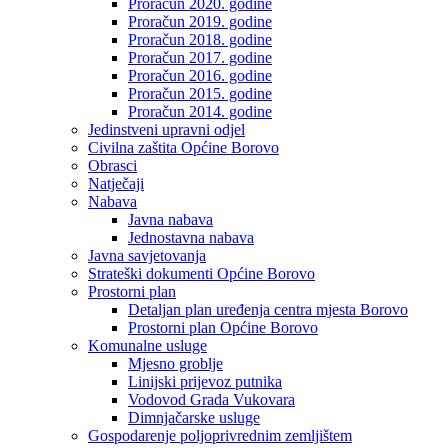
Proračun 2020. godine
Proračun 2019. godine
Proračun 2018. godine
Proračun 2017. godine
Proračun 2016. godine
Proračun 2015. godine
Proračun 2014. godine
Jedinstveni upravni odjel
Civilna zaštita Općine Borovo
Obrasci
Natječaji
Nabava
Javna nabava
Jednostavna nabava
Javna savjetovanja
Strateški dokumenti Općine Borovo
Prostorni plan
Detaljan plan uređenja centra mjesta Borovo
Prostorni plan Općine Borovo
Komunalne usluge
Mjesno groblje
Linijski prijevoz putnika
Vodovod Grada Vukovara
Dimnjačarske usluge
Gospodarenje poljoprivrednim zemljištem