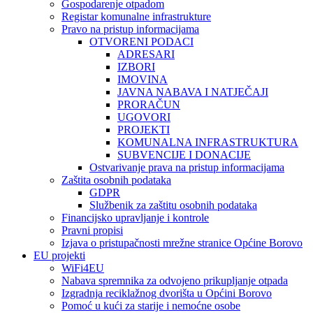
Gospodarenje otpadom
Registar komunalne infrastrukture
Pravo na pristup informacijama
OTVORENI PODACI
ADRESARI
IZBORI
IMOVINA
JAVNA NABAVA I NATJEČAJI
PRORAČUN
UGOVORI
PROJEKTI
KOMUNALNA INFRASTRUKTURA
SUBVENCIJE I DONACIJE
Ostvarivanje prava na pristup informacijama
Zaštita osobnih podataka
GDPR
Službenik za zaštitu osobnih podataka
Financijsko upravljanje i kontrole
Pravni propisi
Izjava o pristupačnosti mrežne stranice Općine Borovo
EU projekti
WiFi4EU
Nabava spremnika za odvojeno prikupljanje otpada
Izgradnja reciklažnog dvorišta u Općini Borovo
Pomoć u kući za starije i nemoćne osobe