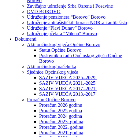
Borovo
Zavičajno udruženje Srba Ozrena i Posavine
DVD BOROVO
Udruženje penzionera “Borovo” Borovo
Udruženje antifašističkih boraca NOR-a i antifašista
Udruženje “Plavi Dunav” Borovo
Udruženje pčelara “Milena” Borovo
Dokumenti
Akti općinskog vijeća Općine Borovo
Statut Općine Borovo
Poslovnik o radu Općinskog vijeća Općine
Borovo
Akti općinskog načelnika
Sjednice Općinskog vijeća
SAZIV VIJEĆA 2025.-2029.
SAZIV VIJEĆA 2021.-2025.
SAZIV VIJEĆA 2017.-2021.
SAZIV VIJEĆA 2013.-2017.
Proračun Općine Borovo
Proračun 2026 godinu
Proračun 2025 godina
Proračun 2024 godina
Proračun 2023. godina
Proračun 2022. godina
Proračun 2021. godina