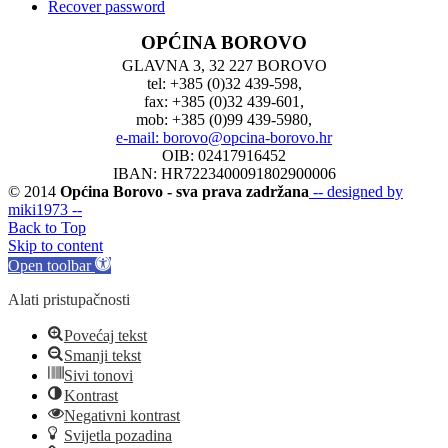
Recover password
OPĆINA BOROVO
GLAVNA 3, 32 227 BOROVO
tel: +385 (0)32 439-598,
fax: +385 (0)32 439-601,
mob: +385 (0)99 439-5980,
e-mail: borovo@opcina-borovo.hr
OIB: 02417916452
IBAN: HR7223400091802900006
© 2014
Općina Borovo - sva prava zadržana
-- designed by
miki1973 --
Back to Top
Skip to content
Open toolbar
Alati pristupačnosti
Povećaj tekst
Smanji tekst
Sivi tonovi
Kontrast
Negativni kontrast
Svijetla pozadina