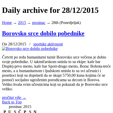
Daily archive for 28/12/2015
Home
→
2015
→
prosinac
→
28th (Ponedjeljak)
Borovsko srce dobilo pobednike
On 28/12/2015
/
sportske aktivnosti
Četvrti po redu humanitarni turnir Borovsko srce večeras je dobio
svoje pobednike. U takmičarskom smislu to su ekipe: kafe bar
Displej-prvo mesto, kafe bar Sport-drugo mesto, Borac Bobota-treće
mesto, a u humanitarnom i ljudskom smislu to su svi učesnici i
posetioci koji su doprineli da se skupi 5750,00 kuna kojima će se
pomoći socijalno ugroženim porodicama sa decom iz Borova.
Veliko hvala svim učesnicima koji su pokazali da je Borovsko srce
veliko.
pročitaj više
→
Back to Top
prosinac 2015
P
U
S
Č
P
S
N