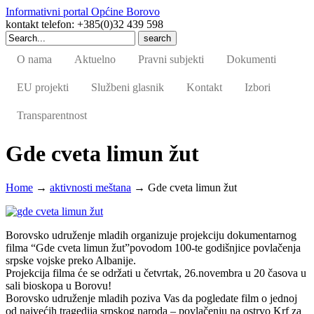
Informativni portal Općine Borovo
kontakt telefon: +385(0)32 439 598
Search
for:
O nama
Aktuelno
Pravni subjekti
Dokumenti
EU projekti
Službeni glasnik
Kontakt
Izbori
Transparentnost
Gde cveta limun žut
Home
→
aktivnosti meštana
→
Gde cveta limun žut
Borovsko udruženje mladih organizuje projekciju dokumentarnog
filma “Gde cveta limun žut”povodom 100-te godišnjice povlačenja
srpske vojske preko Albanije.
Projekcija filma će se održati u četvrtak, 26.novembra u 20 časova u
sali bioskopa u Borovu!
Borovsko udruženje mladih poziva Vas da pogledate film o jednoj
od najvećih tragedija srpskog naroda – povlačenju na ostrvo Krf za