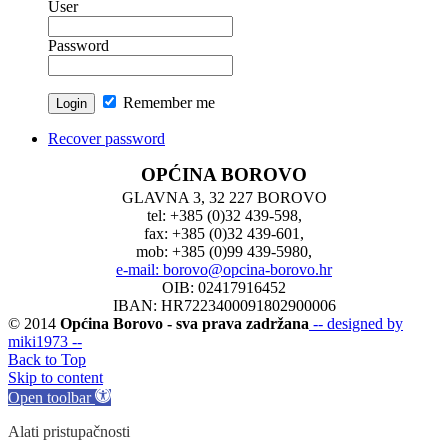
User
Password
Remember me
Recover password
OPĆINA BOROVO
GLAVNA 3, 32 227 BOROVO
tel: +385 (0)32 439-598,
fax: +385 (0)32 439-601,
mob: +385 (0)99 439-5980,
e-mail: borovo@opcina-borovo.hr
OIB: 02417916452
IBAN: HR7223400091802900006
© 2014
Općina Borovo - sva prava zadržana
-- designed by
miki1973 --
Back to Top
Skip to content
Open toolbar
Alati pristupačnosti