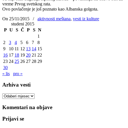
vreme Prvog svetskog rata.
Ovo povlačenje je još poznato kao Albanska golgota.
On 25/11/2015
/
aktivnosti meštana
,
vesti iz kulture
studeni 2015
P
U
S
Č
P
S
N
1
2
3
4
5
6
7
8
9
10
11
12
13
14
15
16
17
18
19
20
21
22
23
24
25
26
27
28
29
30
« lis
pro »
Arhiva vesti
Arhiva
vesti
Komentari na objave
Prijavi se