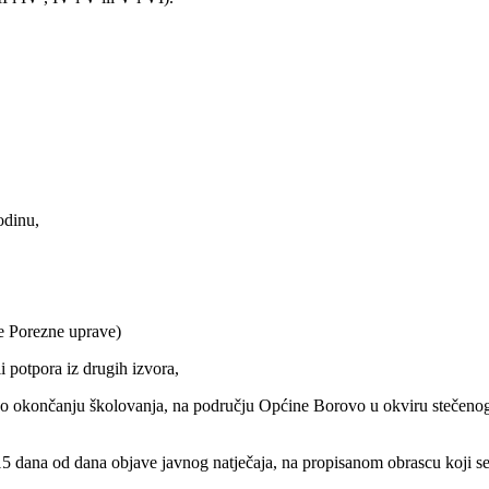
odinu,
e Porezne uprave)
i potpora iz drugih izvora,
o okončanju školovanja, na području Općine Borovo u okviru stečenog
 15 dana od dana objave javnog natječaja, na propisanom obrascu koji s