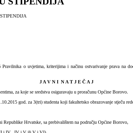
U STIPENDIJA
STIPENDIJA
6 Pravilnika o uvjetima, kriterijima i načinu ostvarivanje prava na 
J A V N I N A T J E Č A J
tudentima, za koje se sredstva osiguravaju u proračunu Općine Borovo.
1.10.2015 god. za 3(tri) studenta koji fakultetsko obrazovanje stječu re
ljani Republike Hrvatske, sa prebivalištem na području Općine Borovo,
 i IV , IV i V ili V i VI).