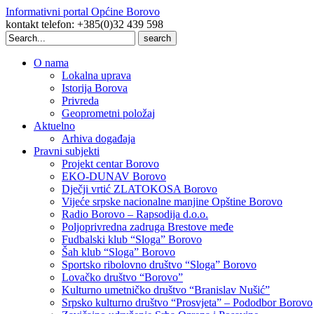
Informativni portal Općine Borovo
kontakt telefon: +385(0)32 439 598
Search
for:
O nama
Lokalna uprava
Istorija Borova
Privreda
Geoprometni položaj
Aktuelno
Arhiva događaja
Pravni subjekti
Projekt centar Borovo
EKO-DUNAV Borovo
Dječji vrtić ZLATOKOSA Borovo
Vijeće srpske nacionalne manjine Opštine Borovo
Radio Borovo – Rapsodija d.o.o.
Poljoprivredna zadruga Brestove međe
Fudbalski klub “Sloga” Borovo
Šah klub “Sloga” Borovo
Sportsko ribolovno društvo “Sloga” Borovo
Lovačko društvo “Borovo”
Kulturno umetničko društvo “Branislav Nušić”
Srpsko kulturno društvo “Prosvjeta” – Pododbor Borovo