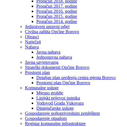
Proračun 2018. godine
Proračun 2017. godine
Proračun 2016. godine
Proračun 2015. godine
Proračun 2014. godine
Jedinstveni upravni odjel
Civilna zaštita Općine Borovo
Obrasci
Natječaji
Nabava
Javna nabava
Jednostavna nabava
Javna savjetovanja
Strateški dokumenti Općine Borovo
Prostorni plan
Detaljan plan uređenja centra mjesta Borovo
Prostorni plan Općine Borovo
Komunalne usluge
Mjesno groblje
Linijski prijevoz putnika
Vodovod Grada Vukovara
Dimnjačarske usluge
Gospodarenje poljoprivrednim zemljištem
Gospodarenje otpadom
Registar komunalne infrastrukture