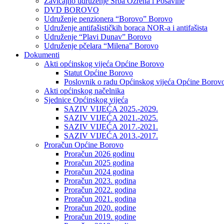
Zavičajno udruženje Srba Ozrena i Posavine
DVD BOROVO
Udruženje penzionera “Borovo” Borovo
Udruženje antifašističkih boraca NOR-a i antifašista
Udruženje “Plavi Dunav” Borovo
Udruženje pčelara “Milena” Borovo
Dokumenti
Akti općinskog vijeća Općine Borovo
Statut Općine Borovo
Poslovnik o radu Općinskog vijeća Općine Borov
Akti općinskog načelnika
Sjednice Općinskog vijeća
SAZIV VIJEĆA 2025.-2029.
SAZIV VIJEĆA 2021.-2025.
SAZIV VIJEĆA 2017.-2021.
SAZIV VIJEĆA 2013.-2017.
Proračun Općine Borovo
Proračun 2026 godinu
Proračun 2025 godina
Proračun 2024 godina
Proračun 2023. godina
Proračun 2022. godina
Proračun 2021. godina
Proračun 2020. godine
Proračun 2019. godine