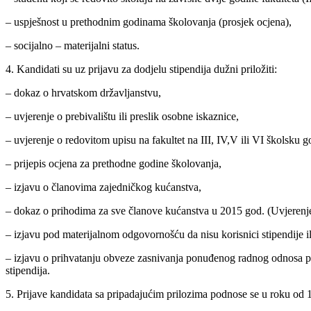
– uspješnost u prethodnim godinama školovanja (prosjek ocjena),
– socijalno – materijalni status.
4. Kandidati su uz prijavu za dodjelu stipendija dužni priložiti:
– dokaz o hrvatskom državljanstvu,
– uvjerenje o prebivalištu ili preslik osobne iskaznice,
– uvjerenje o redovitom upisu na fakultet na III, IV,V ili VI školsku g
– prijepis ocjena za prethodne godine školovanja,
– izjavu o članovima zajedničkog kućanstva,
– dokaz o prihodima za sve članove kućanstva u 2015 god. (Uvjerenj
– izjavu pod materijalnom odgovornošću da nisu korisnici stipendije il
– izjavu o prihvatanju obveze zasnivanja ponuđenog radnog odnosa p
stipendija.
5. Prijave kandidata sa pripadajućim prilozima podnose se u roku od