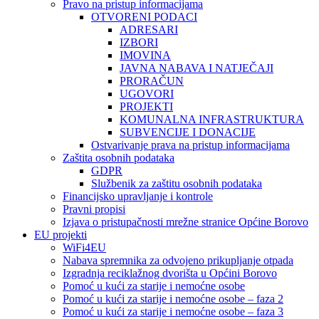
Pravo na pristup informacijama
OTVORENI PODACI
ADRESARI
IZBORI
IMOVINA
JAVNA NABAVA I NATJEČAJI
PRORAČUN
UGOVORI
PROJEKTI
KOMUNALNA INFRASTRUKTURA
SUBVENCIJE I DONACIJE
Ostvarivanje prava na pristup informacijama
Zaštita osobnih podataka
GDPR
Službenik za zaštitu osobnih podataka
Financijsko upravljanje i kontrole
Pravni propisi
Izjava o pristupačnosti mrežne stranice Općine Borovo
EU projekti
WiFi4EU
Nabava spremnika za odvojeno prikupljanje otpada
Izgradnja reciklažnog dvorišta u Općini Borovo
Pomoć u kući za starije i nemoćne osobe
Pomoć u kući za starije i nemoćne osobe – faza 2
Pomoć u kući za starije i nemoćne osobe – faza 3