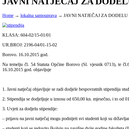
JAVNI NATJEČAJ ZA DODEL
Home
→
lokalna samouprava
→
JAVNI NATJEČAJ ZA DODELU 
KLASA: 604-02/15-01/01
UR.BROJ: 2196-04/01-15-02
Borovo. 16.10.2015 god.
Na temelju čl. 54
Statuta Općine Borovo (Sl. vjesnik 0713), te čl.
16.10.2015 god. objavljuje
1. Javni natječaj objavljuje se radi dodjele bespovratnih stipendija s
2. Stipendija se dodjeljuje u iznosu od 650,00 kn. mjesečno, i to od 0
3. Uvjeti za dodjelu stipendije:
– prijavu na javni natječaj mogu podnijeti svi studenti koji su držav
– studenti koji se redovito školuju na završne dvije godine fakulteta (III