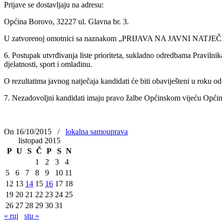
Prijave se dostavljaju na adresu:
Općina Borovo, 32227 ul. Glavna br. 3.
U zatvorenoj omotnici sa naznakom „PRIJAVA NA JAVNI NAT
6. Postupak utvrđivanja liste prioriteta, sukladno odredbama Pravilni
djelatnosti, sport i omladinu.
O rezultatima javnog natječaja kandidati će biti obaviješteni u roku 
7. Nezadovoljni kandidati imaju pravo žalbe Općinskom vijeću Općine
On 16/10/2015
/
lokalna samouprava
listopad 2015
P
U
S
Č
P
S
N
1
2
3
4
5
6
7
8
9
10
11
12
13
14
15
16
17
18
19
20
21
22
23
24
25
26
27
28
29
30
31
« ruj
stu »