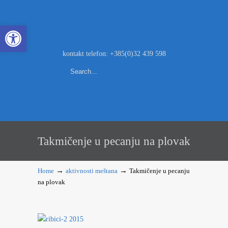
Open toolbar
kontakt telefon: +385(0)32 439 598
Takmičenje u pecanju na plovak
→
→
Home
aktivnosti meštana
Takmičenje u pecanju
na plovak