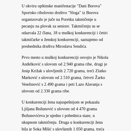
U okviru opštinske manifestacije “Dani Borova”
Sportsko ribolovno društvo “Sloga” iz Borova
organizovalo je juče na Poretku takmičenje u
pecanju na plovak za seniore. Takmičenju su se
odazvala 22 člana, 18 u muškoj konkurenciji i četiri
takmičarke u ženskoj konkurenciji, saznajemo od
predsednika društva Miroslava Sendića.
Prvo mesto u muškoj konkurenciji osvojio je Nikola
Anđelković s ulovom od 2.940 grama ribe, drugi je
Josip Križak s ulovljenih
2.720 grama, treći Zlatko
Marković s ulovom od 2.510 grama, četvrti Žarko
Veselinović s 2.490 grama i peti Lazo Alavanja s
ulovom od 2.330 grama ribe.
U konkurenciji žena najuspešnijom se pokazala
Ljiljana Božunović s ulovom od 4.470 grama.
Božunovićeva je ujedno i pobednica staze, u
ukupnom takmičenju. Druga u konkurenciji žena
bila je Soka Mišić s ulovljenih 1.050 grama, treća