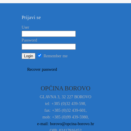
Prijavi se
User
Password
Remember me
Recover password
OPĆINA BOROVO
GLAVNA 3, 32 227 BOROVO
tel: +385 (0)32 439-598,
fax: +385 (0)32 439-601,
mob: +385 (0)99 439-5980,
e-mail: borovo@opcina-borovo.hr
OIB: 02417916452